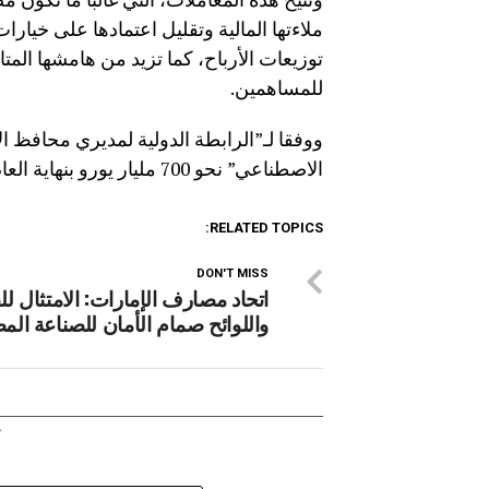
ملاءتها المالية وتقليل اعتمادها على خيا
توزيعات الأرباح، كما تزيد من هامشها المت
للمساهمين.
ووفقا لـ”الرابطة الدولية لمديري محافظ 
الاصطناعي” نحو 700 مليار يورو بنهاية العام الماضي، 97% منها من مصارف أوروبية وأمريكية.
RELATED TOPICS:
DON'T MISS
اتحاد مصارف الإمارات: الامتثال لل
واللوائح صمام الأمان للصناعة الم