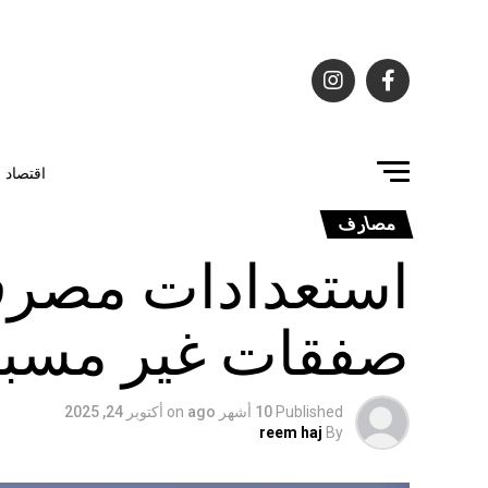
اقتصاد
مصارف
استعدادات مصرفي
صفقات غير مسبو
Published
10 أشهر ago
on
أكتوبر 24, 2025
reem haj
By