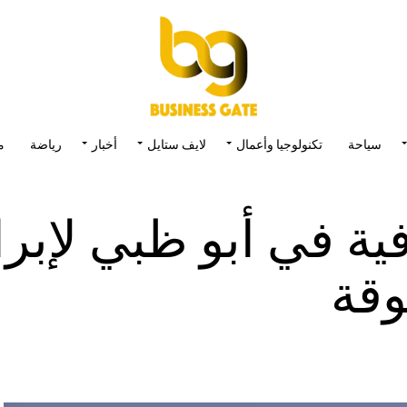
سياحة
تكنولوجيا وأعمال
لايف ستايل
أخبار
رياضة
م
ة في أبو ظبي لإبرا
قة