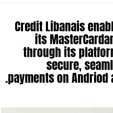
لربح العائد إلى المساهمين حوالي 2.7 مليار يورو. ويعزى تراجع الأرباح آنذاك بالدرجة الأولى إلى
نك”.
Credit Libanais enab
its MasterCarda
through its platf
secure, seaml
payments on Andriod a