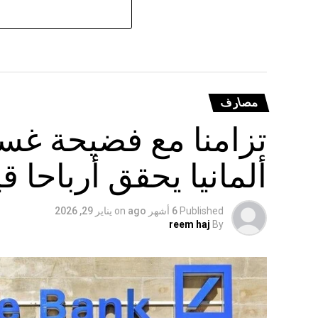
مصارف
تزامنا مع فضيحة غسل
ألمانيا يحقق أرباحا ق
Published
6 أشهر ago
on
يناير 29, 2026
reem haj
By