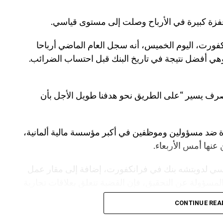
نكفورت، اليوم الخميس، أنه سجل العام الماضي أرباحا
رائب، وهي أفضل نتيجة في تاريخ البنك قبل احتساب الضرائب.
مصرف يسير “على الطريق نحو هدفنا طويل الأجل بأن
ددة ضد مسؤولين وموظفين في أكبر مؤسسة مالية ألمانية،
عنها أمس الأربعاء.
ئيسي لدويتشه بنك في فرانكفورت، إضافة إلى مقار عمل
المسؤولة عن التحقيق، فإن القضية تتعلق بعلاقات تجارية
غسل أموال.
CONTINUE REA
وكان دويتشه بنك قد حقق في عام 2024 أرباحا قبل احتساب الضرائب بلغت نحو 5.3 مليار يورو، فيما بلغ