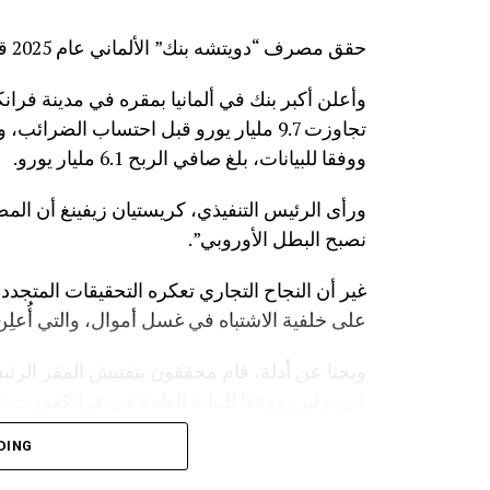
حقق مصرف “دويتشه بنك” الألماني عام 2025 قفزة كبيرة في الأرباح وصلت إلى مستوى قياسي.
وأعلن أكبر بنك في ألمانيا بمقره في مدينة فرا
تجاوزت 9.7 مليار يورو قبل احتساب الض
ووفقا للبيانات، بلغ صافي الربح 6.1 مليار يورو.
ورأى الرئيس التنفيذي، كريستيان زيفينغ أن ال
نصبح البطل الأوروبي”.
غير أن النجاح التجاري تعكره التحقيقات المتج
على خلفية الاشتباه في غسل أموال، والتي أُعلِن 
وبحثا عن أدلة، قام محققون بتفتيش المقر الر
في برلين. ووفقا للنيابة العامة في فرانكفورت، 
سابقة مع شركات أجنبية يشتبه في تورطها في 
DING