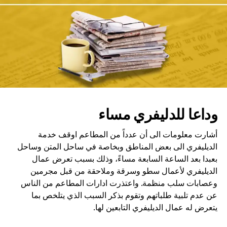
لاحظت مصادر مصرفية عربية ان اتخاد المصارف العربية لا يوزع
اي خبر عن افتتاحه مؤتمراته اخرها في الرياض في المملكة
العربية السعودية حيث لم يصدر اي بيان عن المؤتمر رغم اهميته
من حيث الحضور او المكان الذي انعقد في الوقت الذي يعلن فيه
اكثر من مرة عن مكان وزمان المؤتمر قبل انعقاده
وداعا للدليفري مساء
أشارت معلومات الى أن عدداً من المطاعم اوقف خدمة
الديليفري الى بعض المناطق وبخاصة في ساحل المتن وساحل
بعبدا بعد الساعة السابعة مساءً، وذلك بسبب تعرض عمال
الديليفري لأعمال سطو وسرقة وملاحقة من قبل مجرمين
وعصابات سلب منظمة. واعتذرت ادارات المطاعم من الناس
عن عدم تلبية طلباتهم وتقوم بذكر السبب الذي يتلخص بما
يتعرض له عمال الديليفري التابعين لها.