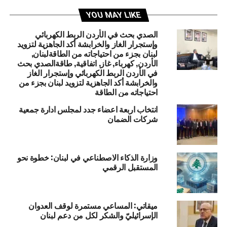
ما تزال حظوظ المرشح لرئاسة الجمهورية جهاد ازعور مقبولة
وغم الحديث عن احتراق اسمه في السباق نحو الرئاسة لانه يعتبر
YOU MAY LIKE
انه مرشح توافقي وليس مرشحا تحديا او غيره من النعوت التي
الصدي بحث في الأردن الربط الكهربائي
اضيفت الى سجله .
وإستجرار الغاز والخرابشة أكد الجاهزية لتزويد
لبنان بجزء من احتياجاته من الطاقةلبنان,
مخالفات بالجملة
الأردن, كهرباء, غاز, اتفاقية, طاقةالصدي بحث
في الأردن الربط الكهربائي وإستجرار الغاز
والخرابشة أكد الجاهزية لتزويد لبنان بجزء من
تؤكد مصادر سياسية ان حكومة تصريف الاعمال ارتكبت سلسلة
احتياجاته من الطاقة
مخالفات خصوصا في الجلسة الاخيرة التي تضمنت ٣٥بندا كما لو
انتخاب اربعة اعضاء جدد لمجلس ادارة جمعية
انه جدول عادي لحكومة عادية بحيث اعتبرت هذه المصادر ان ما
شركات الضمان
قامت به هذه الحكومة تجاوز للدستور والقانون ولكل الاعراف
المعمول بها .
مزيد من الوقت
وزارة الذكاء الاصطناعي في لبنان: خطوة نحو
المستقبل الرقمي
يعتبر رئيس الهيئات الاقتصادية الوزير محمد شقير ان اعادة احياء
الوسط التجاري يلزمه الكثير من الوقت لتعود المطاعم الى
ميقاتي: المساعي مستمرة لوقف العدوان
ساحة النجمة لان المستثمر يخاف على امواله قبل التأكد من
الإسرائيليّ والشكر لكل من دعم لبنان
عودة الامور الى طبيعتها في هذه المنطقة