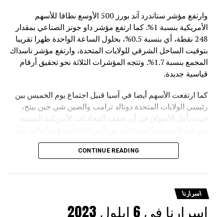
وارتفع مؤشر ستاندرد آند بورز 500 الأوسع نطاقا للأسهم
الأمريكية بنسبة 1%. كما ارتفع مؤشر داو جونز الصناعي بمقدار
248 نقطة، أي بنسبة 0.5%، بحلول الساعة الواحدة ظهرا تقريبا
بتوقيت الساحل الشرقي للولايات المتحدة، وارتفع مؤشر ناسداك
المجمع بنسبة 1.7%. وتتجه المؤشرات الثلاثة نحو تحقيق أرقام
قياسية جديدة.
كما ارتفعت الأسهم أيضا في آسيا قبيل اجتماع يوم الخميس بين
رئيسي الولايات المتحدة دونالد ترامب والصين شي جين بينج،
حيث تأمل الأسواق في أن تخفف المحادثات الأمريكية الصينية
من حدة التوترات المتصاعدة بين أكبر اقتصادين في العالم، وأن
تسمح للاقتصاد العالمي بمواصلة نشاطه.
CONTINUE READING
وأشار وزير الخزانة الأمريكي سكوت بيسنت إلى وجود “إطار
عمل” لمناقشته بين الرئيس الأمريكي دونالد ترامب والزعيم
الصيني شي جين بينج في اجتماعهما، بينما قال ترامب: “نشعر
اسرارنا
بالرضا” حيال التوصل إلى اتفاق مع الصين.
اسرارنا في 6 ايلول 2023