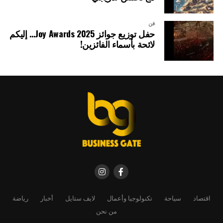
فن
حفل توزيع جوائز Joy Awards 2025… إليكم
لائحة بأسماء الفائزين!
اقتصاد
سياحة
تكنولوجيا وأعمال
لايف ستايل
أخبار
رياضة
من نحن