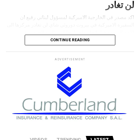
‎اكد مصدر في الخارجية الاميركية لمسؤول لبناني رفيع ان
السفيرة الاميركية في بيروت دوروثي شاي لن تغادر مركزها الى
الامم المتحدة قبل انجاز ملف انتخابات رئاسة الجمهورية.
CONTINUE READING
ADVERTISEMENT
‎باشرت بتطبيق خطة امنية خاصة على الحدود الشمالية لضبطها
ووقف عمليات تهريب النازحين السوريين بعدما قاربت الأمور من
الفتان مع دخول المئات يوميا الى الاراضي اللبنانية
لودريان
كشف مصدر في السفارة الفرنسية في بيروت ان الدوائر المعنية
في قصر الصنوبر قد أنجزت كل الترتيبات اللوجستية والادارية
الخاصة بزيارة الموفد الرئاسي لودريان الى بيروت
VIDEOS
TRENDING
LATEST