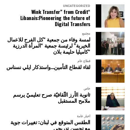
UNCATEGORIZED
“Wink Transfer” from Credit
Libanais:Pioneering the future of
Digital Transfers
مجتمع
لمسة وفاء من جمعية “كل الفرح للاعمال
الخيرية” لرئيسة جمعية “المرأة الدرزية
“كاميليا حليمة بلان
قطاع عام
لقاء لقطاع التأمين…واستذكار ايلي نسناس
خاص
ثانوية الأرز الثّقافيّة صرح تعليميّ يرسم
ملامح المستقبل
أخبار عامة
الطقس المتوقع في لبنان: تغييرات جوية
مع تحسن تدريجي