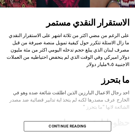
الاستقرار النقدي مستمر
على الرغم من مضي اكثر من ثلاثة اشهر على الاستقرار النقدي
ما زال الاسئلة تتكرر حول كيفية تمويل منصة صيرفة من قبل
مصرف لبنان الذي يبلغ حجم تدخله اليومي اكثر من مئة مليون
دولار اميركي وفي الوقت الذي لم ينخفض احتياطيه من العملات
الاجنبية ٩،٥مليار دولار
ما بتحرز
احد رجال الاعمال البارزين الذين اطلقت شائعة ضده وهو في
الخارج عرف مصدرها لكنه لم يتخذ اية تدابير قضائية ضد مصدر
الشائعة لانها “ما بتحرز “
حظوظ ازعور مقبولة
CONTINUE READING