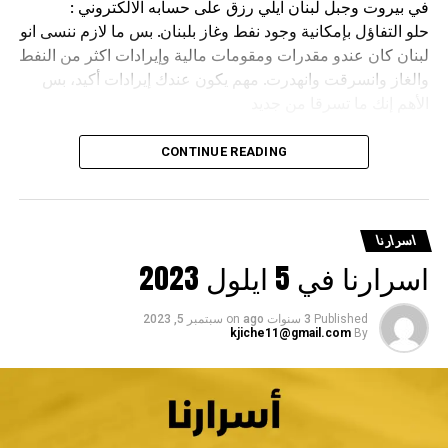
في بيروت وجبل لبنان ايلي رزق على حسابه الالكتروني :
‎حلو التفاؤل بإمكانية وجود نفط وغاز بلبنان. بس ما لازم ننسى انو
لبنان كان عندو مقدرات ومقومات مالية وإيرادات اكثر من النفط
والغاز وانسرقت وانهدرت. مهم يكون عندك إيرادات أكيد، بس
الأهم إنك ما تسرقا من جديد
CONTINUE READING
‎علم ان السلطات العراقية أوقفت في مطار بغداد لبنانية قيل انها
مسؤولة احدى حملات الحج وبحوزتها مبلغ ٥٠ الف دولار ،قبل ان
اسرارنا
تعود السلطات وتطلق سراحها بعد تدخل جهات لبنانية نافذة
اسرارنا في 5 ايلول 2023
Published
3 سنوات ago
on
سبتمبر 5, 2023
kjiche11@gmail.com
By
تبين ان عددا من المصارف اللبنانية ما تزال تقوم بصرف بعض
من موظفيها بحجة التقشف والاوضاع المصرفية الصعبة دون اي
تدخل من اتحاد نقابات موظفي المصارف .
ماذا يفعل اتحاد المصارف العربية ؟