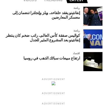
المصارف من جديد
رياضة
إنفانتينو يفقد حلفاءه.. ويلز وإنجلترا تنضمان إلى
تبين ان عددا من المصارف تعمد الى توزيع جزءا من الحصص
معسكر المعارضين
المخصصة لها من قبل مصرف لبنان لدفع رواتب موظفيها
بالدولار ،لصالح موظفون كبار في الدولة ومحظوظون على سعر
٤٨٠٠٠ ليرة للدولار.
رياضة
كواليس صفقة كأس العالم.. راتب ضخم كان ينتظر
إنفانتينو بعد المشروع المثير للجدل
اقتصاد
ارتفاع مبيعات سبائك الذهب في روسيا
ADVERTISEMENT
ADVERTISEMENT
ADVERTISEMENT