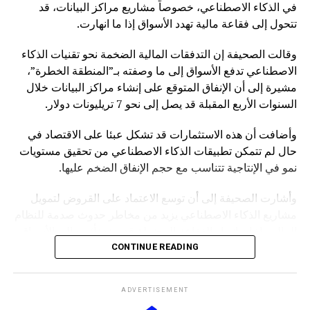
في الذكاء الاصطناعي، خصوصاً مشاريع مراكز البيانات، قد
تتحول إلى فقاعة مالية تهدد الأسواق إذا ما انهارت.
وقالت الصحيفة إن التدفقات المالية الضخمة نحو تقنيات الذكاء
الاصطناعي تدفع الأسواق إلى ما وصفته بـ”المنطقة الخطرة”،
مشيرة إلى أن الإنفاق المتوقع على إنشاء مراكز البيانات خلال
السنوات الأربع المقبلة قد يصل إلى نحو 7 تريليونات دولار.
وأضافت أن هذه الاستثمارات قد تشكل عبئا على الاقتصاد في
حال لم تتمكن تطبيقات الذكاء الاصطناعي من تحقيق مستويات
نمو في الإنتاجية تتناسب مع حجم الإنفاق الضخم عليها.
وأشارت الصحيفة إلى أن توسع الاعتماد على القروض لتمويل
مشاريع الذكاء الاصطناعي يزيد من مخاطر حدوث صدمة للنظام
المالي، إذ إن انهيار الفقاعة المحتملة قد يمتد تأثيره إلى الأسواق
بشكل أوسع.
CONTINUE READING
وكانت صحيفة “NOTUS” قد نقلت في وقت سابق أن محللين
ADVERTISEMENT
في وزارة الخزانة الأميركية حذروا من ارتفاع المخاطر التي قد