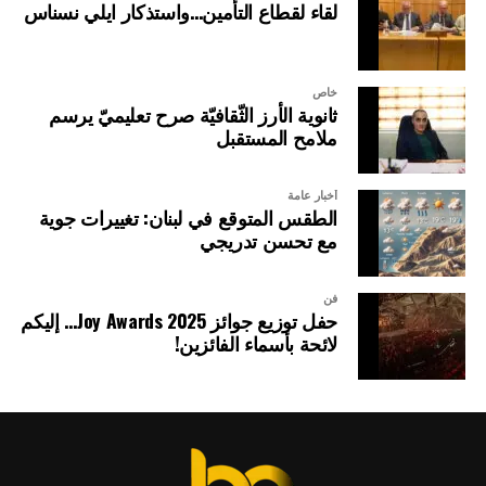
لقاء لقطاع التأمين…واستذكار ايلي نسناس
خاص
ثانوية الأرز الثّقافيّة صرح تعليميّ يرسم
ملامح المستقبل
أخبار عامة
الطقس المتوقع في لبنان: تغييرات جوية
مع تحسن تدريجي
فن
حفل توزيع جوائز Joy Awards 2025… إليكم
لائحة بأسماء الفائزين!