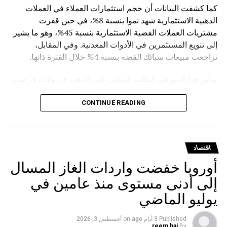
كما كشفت البيانات أن حجم استثمارات العملاء في العملات
الذهبية الاستثمارية شهد نموا بنسبة 8%، في حين قفزت
مشتريات العملات الفضية الاستثمارية بنسبة 45%، وهو ما يشير
إلى تنويع المستثمرين في الأدوات المعدنية. وفي المقابل،
تراجعت مبيعات سبائك الفضة بنسبة 4% خلال الفترة ذاتها.
ويأتي هذا النمو في الطلب المحلي على الذهب في وقت فرضت
فيه روسيا قيودا على تصدير السبائك، حيث وقع الرئيس فلاديمير
بوتين في مارس الماضي مرسوما يمنع تصدير سبائك الذهب التي
CONTINUE READING
يتجاوز وزنها الإجمالي 100 غرام، مع استثناءات للمسافرين
المغادرين من مطارات موسكو الثلاثة (شيريميتيفو ودوموديدوفو
وفنوكوفو) ومطار فلاديفوستوك (كنيفيتشي) بشرط حصولهم
اقتصاد
على تصريح مسبق من هيئة الرقابة الروسية على المعادن
أوروبا خفضت واردات الغاز المسال
الثمينة.
إلى أدنى مستوى منذ عامين في
يوليو الماضي
Published
3 أيام ago
on
أغسطس 3, 2026
reem haj
By