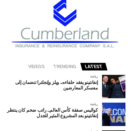
تواجه الاقتصاد الأميركي إذا شهد قطاع الذكاء الاصطناعي
تصحيحا حادا أو انهيارا في التقييمات الاستثمارية.
VIDEOS
TRENDING
LATEST
رياضة
إنفانتينو يفقد حلفاءه.. ويلز وإنجلترا تنضمان إلى
معسكر المعارضين
رياضة
كواليس صفقة كأس العالم.. راتب ضخم كان ينتظر
إنفانتينو بعد المشروع المثير للجدل