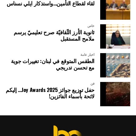
لقاء لقطاع التأمين…واستذكار ايلي نسناس
خاص
ثانوية الأرز الثّقافيّة صرح تعليميّ يرسم
ملامح المستقبل
أخبار عامة
الطقس المتوقع في لبنان: تغييرات جوية
مع تحسن تدريجي
فن
حفل توزيع جوائز Joy Awards 2025… إليكم
لائحة بأسماء الفائزين!