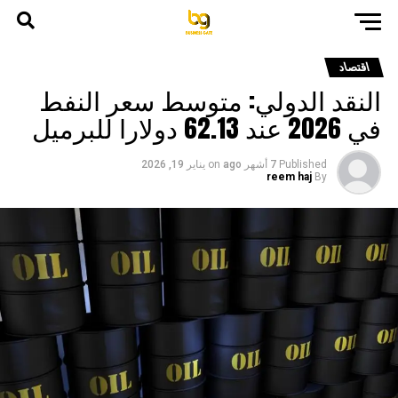
اقتصاد
النقد الدولي: متوسط سعر النفط
في 2026 عند 62.13 دولارا للبرميل
Published
7 أشهر ago
on
يناير 19, 2026
reem haj
By