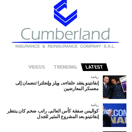
تواجه الاقتصاد الأميركي إذا شهد قطاع الذكاء الاصطناعي
تصحيحا حادا أو انهيارا في التقييمات الاستثمارية.
VIDEOS
TRENDING
LATEST
رياضة
إنفانتينو يفقد حلفاءه.. ويلز وإنجلترا تنضمان إلى
معسكر المعارضين
رياضة
كواليس صفقة كأس العالم.. راتب ضخم كان ينتظر
إنفانتينو بعد المشروع المثير للجدل