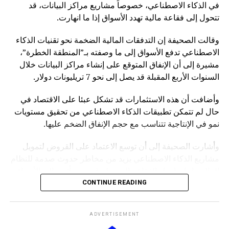
في الذكاء الاصطناعي، خصوصاً مشاريع مراكز البيانات، قد
تتحول إلى فقاعة مالية تهدد الأسواق إذا ما انهارت.
وقالت الصحيفة إن التدفقات المالية الضخمة نحو تقنيات الذكاء
الاصطناعي تدفع الأسواق إلى ما وصفته بـ”المنطقة الخطرة”،
مشيرة إلى أن الإنفاق المتوقع على إنشاء مراكز البيانات خلال
السنوات الأربع المقبلة قد يصل إلى نحو 7 تريليونات دولار.
وأضافت أن هذه الاستثمارات قد تشكل عبئا على الاقتصاد في
حال لم تتمكن تطبيقات الذكاء الاصطناعي من تحقيق مستويات
نمو في الإنتاجية تتناسب مع حجم الإنفاق الضخم عليها.
وأشارت الصحيفة إلى أن توسع الاعتماد على القروض لتمويل
مشاريع الذكاء الاصطناعي يزيد من مخاطر حدوث صدمة للنظام
المالي، إذ إن انهيار الفقاعة المحتملة قد يمتد تأثيره إلى الأسواق
بشكل أوسع.
CONTINUE READING
وكانت صحيفة “NOTUS” قد نقلت في وقت سابق أن محللين
ADVERTISEMENT
في وزارة الخزانة الأميركية حذروا من ارتفاع المخاطر التي قد