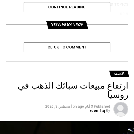
RELATED TOPICS:
CONTINUE READING
UP NEX
لبورصات الأوروبية تتلون بالأحمر بعد تهديدات ترامب
YOU MAY LIKE
DON'T MISS
ارتفاع مؤشر “فوتسي 100” البريطاني إلى مستوى قياسي
CLICK TO COMMENT
اقتصاد
ارتفاع مبيعات سبائك الذهب في
روسيا
Published
3 أيام ago
on
أغسطس 3, 2026
reem haj
By