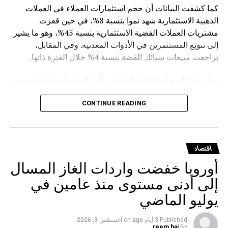
كما كشفت البيانات أن حجم استثمارات العملاء في العملات
الذهبية الاستثمارية شهد نموا بنسبة 8%، في حين قفزت
مشتريات العملات الفضية الاستثمارية بنسبة 45%، وهو ما يشير
إلى تنويع المستثمرين في الأدوات المعدنية. وفي المقابل،
تراجعت مبيعات سبائك الفضة بنسبة 4% خلال الفترة ذاتها.
ويأتي هذا النمو في الطلب المحلي على الذهب في وقت فرضت
فيه روسيا قيودا على تصدير السبائك، حيث وقع الرئيس فلاديمير
بوتين في مارس الماضي مرسوما يمنع تصدير سبائك الذهب التي
CONTINUE READING
يتجاوز وزنها الإجمالي 100 غرام، مع استثناءات للمسافرين
المغادرين من مطارات موسكو الثلاثة (شيريميتيفو ودوموديدوفو
وفنوكوفو) ومطار فلاديفوستوك (كنيفيتشي) بشرط حصولهم
اقتصاد
على تصريح مسبق من هيئة الرقابة الروسية على المعادن
أوروبا خفضت واردات الغاز المسال
الثمينة.
إلى أدنى مستوى منذ عامين في
يوليو الماضي
Published
3 أيام ago
on
أغسطس 3, 2026
reem haj
By