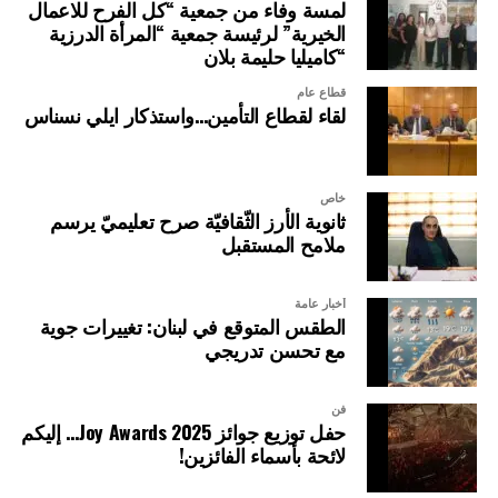
لمسة وفاء من جمعية “كل الفرح للاعمال
الخيرية” لرئيسة جمعية “المرأة الدرزية
“كاميليا حليمة بلان
قطاع عام
لقاء لقطاع التأمين…واستذكار ايلي نسناس
خاص
ثانوية الأرز الثّقافيّة صرح تعليميّ يرسم
ملامح المستقبل
أخبار عامة
الطقس المتوقع في لبنان: تغييرات جوية
مع تحسن تدريجي
فن
حفل توزيع جوائز Joy Awards 2025… إليكم
لائحة بأسماء الفائزين!