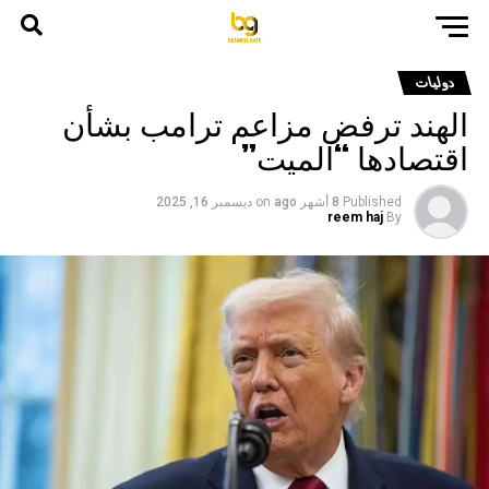
دوليات
الهند ترفض مزاعم ترامب بشأن
اقتصادها “الميت”
Published
8 أشهر ago
on
ديسمبر 16, 2025
reem haj
By