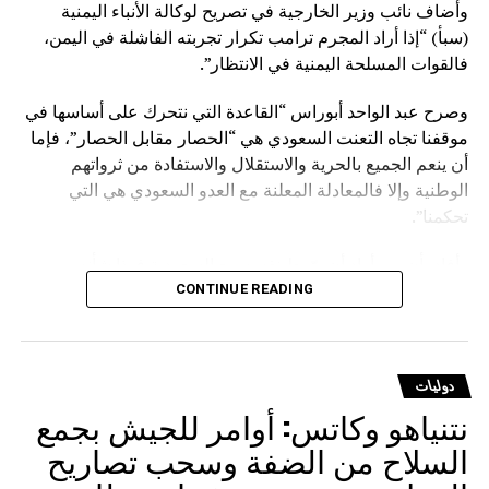
وأضاف نائب وزير الخارجية في تصريح لوكالة الأنباء اليمنية
(سبأ) “إذا أراد المجرم ترامب تكرار تجربته الفاشلة في اليمن،
فالقوات المسلحة اليمنية في الانتظار”.
وصرح عبد الواحد أبوراس “القاعدة التي نتحرك على أساسها في
موقفنا تجاه التعنت السعودي هي “الحصار مقابل الحصار”، فإما
أن ينعم الجميع بالحرية والاستقلال والاستفادة من ثرواتهم
الوطنية وإلا فالمعادلة المعلنة مع العدو السعودي هي التي
تحكمنا”.
وأفاد بأن من أراد أن يوّرط نفسه مع السعودية فهذا شأنه
وسيدفع ثمنا باهظا نتيجة قراره الخاطئ، مؤكدا أنهم يتحركون
CONTINUE READING
وفق حقوق مشروعة كفلتها كافة الأعراف والقوانين والمواثيق.
وشدد على أنه لا يوجد قانون على الأرض يصادر الحقوق
دوليات
المشروعة للشعوب إلا قانون الغاب، مشيرا إلى أن على
نتنياهو وكاتس: أوامر للجيش بجمع
السعودية أن تعي جيدا أن المخرج الوحيد لرفع الحصار عنها يتمثل
في رفع الحصار عن اليمن.
السلاح من الضفة وسحب تصاريح