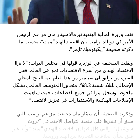
نفت وزيرة المالية الهندية نيرمالا سيثارامان مزاعم الرئيس
الأمريكي دونالد ترامب بأن اقتصاد الهند “ميت”، بحسب ما
ذكرته صحيفة “إيكونوميك تايمز”.
ونقلت الصحيفة عن الوزيرة قولها في مجلس النواب: “لا يزال
الاقتصاد الهندي من أسرع الاقتصادات نموا في العالم. ففي
الفترة من يوليو إلى سبتمبر من هذا العام، نما الناتج المحلي
الإجمالي للبلاد بنسبة 8.2%، متجاوزا المتوسط ​​العالمي بشكل
ملحوظ. وسجل نموا في جميع القطاعات، حيث ساهمت
الإصلاحات الهيكلية والاستثمارات في تعزيز الاقتصاد”.
وذكرت الصحيفة أن سيثارامان دحضت مزاعم ترامب، التي
سبق أن نشرها على منصة التواصل الاجتماعي “تروث
سوشيال”، والتي قال فيها إن الاقتصاد الهندي “ميت” وأنه غير
قلق بشأن العلاقات التجارية بين الهند وروسيا.