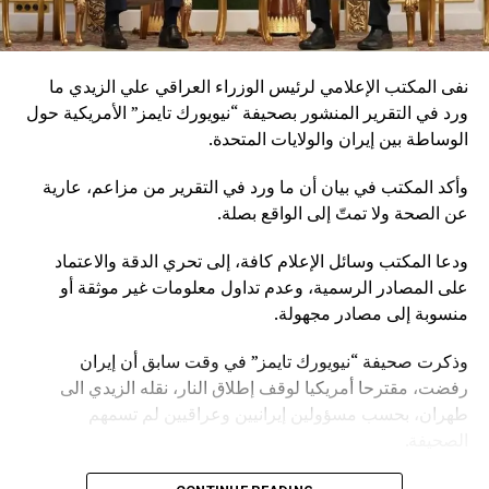
نفى المكتب الإعلامي لرئيس الوزراء العراقي علي الزيدي ما
ورد في التقرير المنشور بصحيفة “نيويورك تايمز” الأمريكية حول
الوساطة بين إيران والولايات المتحدة.
وأكد المكتب في بيان أن ما ورد في التقرير من مزاعم، عارية
عن الصحة ولا تمتّ إلى الواقع بصلة.
ودعا المكتب وسائل الإعلام كافة، إلى تحري الدقة والاعتماد
على المصادر الرسمية، وعدم تداول معلومات غير موثقة أو
منسوبة إلى مصادر مجهولة.
وذكرت صحيفة “نيويورك تايمز” في وقت سابق أن إيران
رفضت، مقترحا أمريكيا لوقف إطلاق النار، نقله الزيدي الى
طهران، بحسب مسؤولين إيرانيين وعراقيين لم تسمهم
الصحيفة.
وأشارت الصحيفة إلى أن طهران لا تبدو مهتمة باتفاق مؤقت