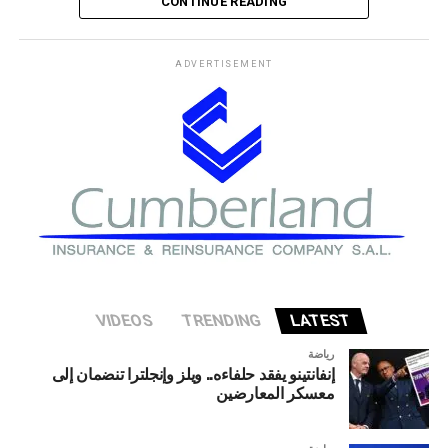
CONTINUE READING
يترك مسألة السيطرة على مضيق هرمز دون حسم، في وقت
لم يصدر فيه تعليق فوري من البيت الأبيض على هذه التطورات.
ADVERTISEMENT
وكان رئيس الوزراء العراقي قد زار طهران أمس الخميس، بعد
لقائه الرئيس الأمريكي دونالد ترامب في البيت الأبيض الأسبوع
الماضي.
VIDEOS
TRENDING
LATEST
رياضة
إنفانتينو يفقد حلفاءه.. ويلز وإنجلترا تنضمان إلى
معسكر المعارضين