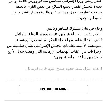
أصدر رئيس وزراء إسرائيل بينيامين نتنياهو ووزير دفاعه أوامر
وكان مصدر مسؤول في الهيئة العامة للنقل السعودية قد صرح
جديدة للجيش تقضي بجمع السلاح من بعض القرى بالضفة
الخميس، بأن سفينة (ENCELIA) التابعة لإحدى الشركات
وسحب تصاريح العمل من السكان والبدء بمسار لتشريع بؤر
السعودية، تعرضت لاستهداف أثناء إبحارها في البحر الأحمر، نتج
استيطانية جديدة.
عنه حريق في مقدمتها.
وجاء في بيان مشترك لنتياهو وكاتس:
وأكد المصدر أن جميع أفراد الطاقم بخير، مشيرا في السياق إلى
“أصدر رئيس الوزراء بنيامين نتنياهو ووزير الدفاع يسرائيل
أن الجهات المعنية اتخذت كافة الإجراءات اللازمة لتأمين السفينة
كاتس، بعد التشاور مع أعضاء الحكومة المصغرة ورؤساء
وطاقمها وحماية البيئة البحرية.
المؤسسة الأمنية، تعليماتٍ للجيش الإسرائيلي بشأن سلسلة من
الإجراءات في أعقاب الهجمات الإرهابية التي وقعت خلال الأربع
والعشرين ساعة الماضية، وهي:
1. هدم منزل منفذ هجوم صباح اليوم قرب قرية تل.
2. اتخاذ إجراءات حاسمة في القرى التي تُعدّ بؤرًا للإرهاب، تشمل
مصادرة الأسلحة وإلغاء تصاريح العمل، وغير ذلك.
CONTINUE READING
3. تعزيز القوات في جميع أنحاء الضفة الغربية.