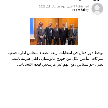
DON'T MISS
Published
3 أشهر ago
on
مايو 21, 2026
نقيب وسطاء التأمين طلال الانسي :نؤيد اعدة تقييم الكفالة
reem haj
By
المصرفية ونعتبرها خطوة اساسية لتنظيم قطاع الوساطة
التأمينية
لوحظ دور فعال في انتخابات اربعة اعضاء لمجلس ادارة جمعية
شركات التأمين لكل من جورج ماتوسيان ، ايلي طربيه ،لبيب
نصر ، جو نسناس ،مع انهم غير مرشحين لهذه الانتخابات .