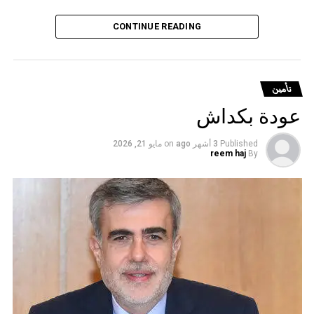
CONTINUE READING
تأمين
عودة بكداش
Published
3 أشهر ago
on
مايو 21, 2026
reem haj
By