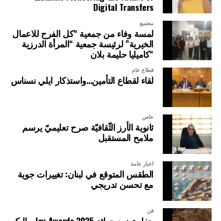
Digital Transfers
مجتمع
لمسة وفاء من جمعية “كل الفرح للاعمال
الخيرية” لرئيسة جمعية “المرأة الدرزية
“كاميليا حليمة بلان
قطاع عام
لقاء لقطاع التأمين…واستذكار ايلي نسناس
خاص
ثانوية الأرز الثّقافيّة صرح تعليميّ يرسم
ملامح المستقبل
أخبار عامة
الطقس المتوقع في لبنان: تغييرات جوية
مع تحسن تدريجي
فن
حفل توزيع جوائز Joy Awards 2025… إليكم