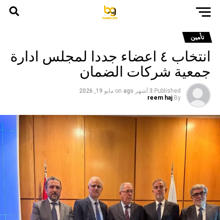
تأمين
انتخاب ٤ اعضاء جددا لمجلس ادارة
جمعية شركات الضمان
Published
3 أشهر ago
on
مايو 19, 2026
reem haj
By