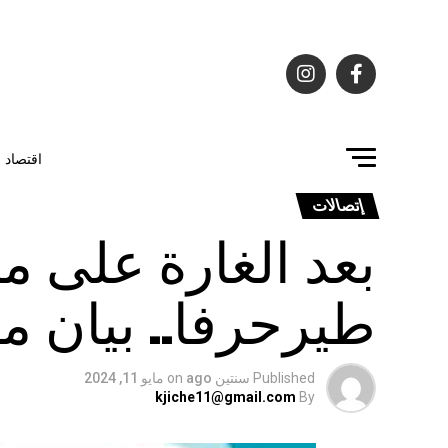
اقتصاد
إتصالات
بعد الغارة على 
طيرحرفا.. بيان م
Published
سنتين ago
on
مايو 11, 2024
kjiche11@gmail.com
By