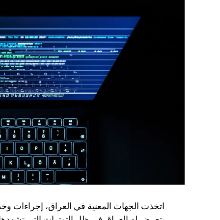
المنصة، فتح حساب في المصرف والحصول على بطا
وإجراء جميع المعاملات المالية بسهولة دون الحا
هذا التحول الرقمي شكل نقلة نوعية في القطاع ا
يواجهون صعوبة في الوصول إلى الخدمات المصرفي
في ظل التحديات الاقتصادية الراهنة.
3
–
كيف يسهم
Wink Neo
في استعادة ثقة الم
فكرة” Wink Neo ” هي من
أهم وأحدث الابتكا
حيث يمكن لأي شخص لا يرغب في التعامل مع الم
and Internationally .
نظام التحويلات في k neo
أو الى حساب مصرفي داخل البلاد و خارجها , أو حتى الى s
اتخذت الجهات المعنية في العراق، إجراءات وخ
يتعرض له العراق في ظل التوترات التي تشهدها ا