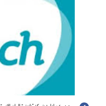
صدر عن ادارة شركة “تاتش” البيان الاتي”