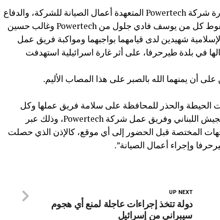
“تتقدم إدارة شركة تاتش بأحر التعازي لإدارة شركة Powertech المتعهدة أعمال الصيانة للشركة، والدفاع
المدني في كشافة الرسالة الإسلامية، بسقوط كل من يوسف فادي جلول من Powertech وغالب حسين
لإسلامية شهيدين لدى قيامهما بواجبهما ومواكبة فريق عمل
لها في بلدة طيرحرفا، على أثر غارة اسرائيلية استهدفت
على أن يمنهما الله بالصبر على هذا المصاب الأليم.
ت الحيطة والحذر للمحافظة على سلامة فريق عملها وكل
الفرق المواكبة لها من مسعفين وعناصر الجيش اللبناني وفريق عمل شركة Powertech، وذلك عبر
هات المختصة قبل الحضور إلى أي موقع، كالإذن الذي حصلت
يرحرفا وإجراء أعمال الصيانة”.
UP NEXT
دولة تتخذ إجراءات عاجلة لمنع أي هجوم
سيبراني من إسرائيل