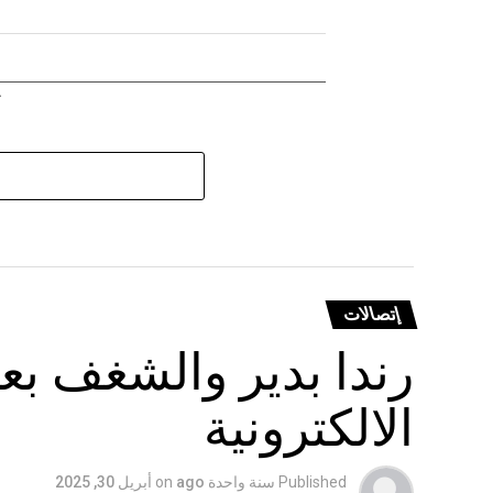
إتصالات
رندا بدير والشغف بع
الالكترونية
Published
سنة واحدة ago
on
أبريل 30, 2025