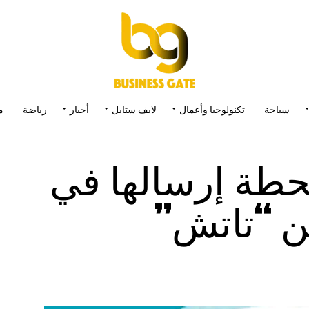
سياحة
تكنولوجيا وأعمال
لايف ستايل
أخبار
رياضة
م
محطة إرسالها في
ن “تاتش”