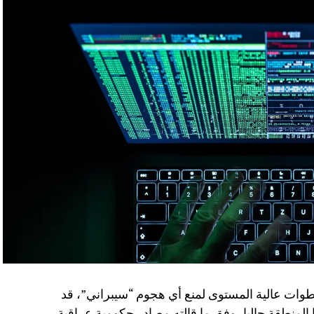
قة مسبقة الدفع، تعبئتها و استعمالها لتحويل الأموال
جة إلى التعامل المباشر مع المصارف التقليدية.
لمالي، حيث وفر حلولًا عملية وسريعة للأفراد الذين
ة التقليدية، ما جعل المصرف الرقمي خيارًا أساسيًا
ستهلك اللبناني بالقطاع المصرفي
؟
رات
التي أطلقناها و ما يميزها هو سهولة الوصول إليها
صارف التقليدية الدخول إلى المنصة و تقدم الخدمات
المالية التي يحتاجها الفرد دون ان يكون عنده حساب مصرفي والحصول على بطاقة و استعمالها Locally
win متطور للغاية , اذ يتيح للمستخدمين ارسال الأموال من بطاقة الى أخرى ,
wallet)).
طوات عالية المستوى لمنع أي هجوم “سيبراني”، قد
هذه المنظومة تمثل انجازا كبيرا , حيث تربط بين منصات التحويل الرقمية باستخدام visa و
لمنطقة حاليا، وفق ما قالته مصادر حكومية عراقية.