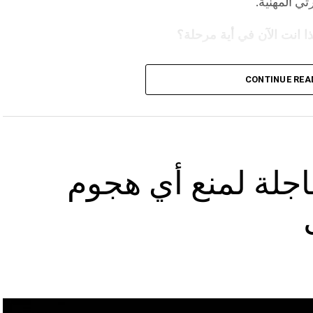
ي المهنية.
ا انت الآن في أية مرحلة؟
CONTINUE REA
لائتمانية الى السوق المصرفي اللبناني و من ثم
لى الابتكار في وسائل الدفع الإلكتروني والخدمات
اجلة لمنع أي هجوم
أما حاليًا ، فأواصل مسيرتي في بنك الاعتماد اللبناني، حيث انضممت إليه في عام 2018 وأعمل على
قطاع المصرفي . لكن الأزمة المالية التي ضربت لبنان
ل المصرفي التقليدي وإصدار البطاقات الكلاسيكية
شى مع حاجات السوق وواقع المستهلك الذي أصبح لا يتقبل
لذلك قمت باصدار خدمة “Wink Neo” , و هي عبارة عن بنك رقمي Digital bank)) مستقل بالكامل عن
ص بغض النظر عن مهنته أو وضعه المالي التسجيل عبر