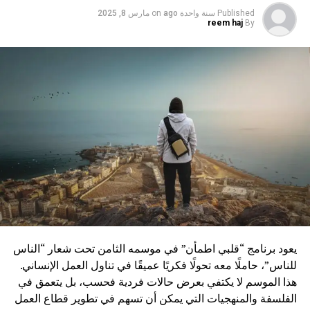
كما يحفّز القارئ على تحقيق النجاح واكتشاف المعنى الحقيقي
Published
سنة واحدة ago
on
مارس 8, 2025
للذات، في رحلة داخلية عميقة تُعيد تشكيل الروح من جديد.
reem haj
By
تركت صوفيا عالم التجميل لأنها رأت أن التغيير الأهم لا يكون في
الوجه، بل في العمق. لقد أثّرت في حياة مئات النساء، وعلّمتهم
كيف يتحررن من الخوف، ويقفزن نحو مستقبلهن بثقة وشجاعة.
“رحلة إلى أعماق الروح” ليس فقط عنوان كتاب، بل هو وصف
حقيقي لما تمثّله صوفيا في حياة من حولها.
في عالمٍ يبحث عن الأصوات الصادقة، تلمع صوفيا أحمد كنجمة
تقودنا إلى الحقيقة. امرأة عربية كتبت رسالتها من القلب، وغيّرت
العالم، امرأة تستحق أن تُدعى بحق… أوبرا وينفري العرب.
يعود برنامج “قلبي اطمأن” في موسمه الثامن تحت شعار “الناس
للناس”، حاملًا معه تحولًا فكريًا عميقًا في تناول العمل الإنساني.
هذا الموسم لا يكتفي بعرض حالات فردية فحسب، بل يتعمق في
الفلسفة والمنهجيات التي يمكن أن تسهم في تطوير قطاع العمل