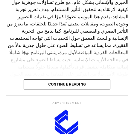
الخيري والإنساني بشكل عام، مع طرح تساؤلات جوهرية حول
كيفية الارتقاء به لتحقيق التأثير المستدام. بهدف تعزيز تجربة
المشاهد، يقدم هذا الموسم تطورًا كبيرًا في تقنيات التصوير،
وجودة الصوت، ومقابلات تضيف بُعدًا جديدًا للحلقات، ما يعزز من
التأثير البصري والقصصي للبرنامج. كما يدمج بين التجربة
الإنسانية والبحث المعمق حول التحديات التي تواجه المجتمعات
الفقيرة، مما يساعد في تسليط الضوء على حلول جذرية بدلاً من
المعالجات الفردية المؤقتة.لأول مرة، يتبنى البرنامج نهجًا شاملًا
في معالجة الأزمات الإنسانية، حيث يسلط الضوء على مشاريع
إنمائية متكاملة لتشمل قرى بأكملها، مقدمًا حلولًا مستدامة
طويلة الأمد، بدلًا من التركيز على المبادرات فردية. هذه الحلول
تركز على مجالات الإسكان، والصحة، والتعليم، لضمان تحسين
CONTINUE READING
شامل لمستوى حياة المستفيدين. في خطوة غير مسبوقة، يطلق
“قلبي اطمأن” عددًا من المبادرات الرائدة التي تسعى إلى إعادة
تعريف العمل الإنساني ورفع معاييره. هذه المبادرات لا تقتصر
ADVERTISEMENT
على تقديم المساعدة، بل تدمجها في إطار استراتيجي يضمن
استدامتها، مع إشراك الجمهور في تطوير الحلول. ومن بين هذه
المبادرات، هناك مشروع لدعم الأيتام من خلال نظام الوقف
الخيري، حيث يمكن للمساهمين شراء سهم واحد فقط، يكون