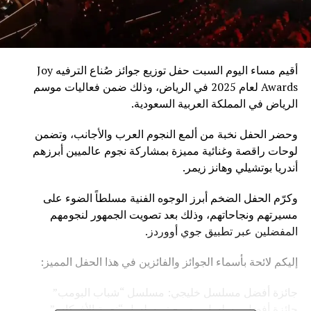
أقيم مساء اليوم السبت حفل توزيع جوائز صُناع الترفيه Joy
Awards لعام 2025 في الرياض، وذلك ضمن فعاليات موسم
الرياض في المملكة العربية السعودية.
وحضر الحفل نخبة من ألمع النجوم العرب والأجانب، وتضمن
لوحات راقصة وغنائية مميزة بمشاركة نجوم عالميين أبرزهم
أندريا بوتشيلي وهانز زيمر.
وكرّم الحفل الضخم أبرز الوجوه الفنية مسلطاً الضوء على
مسيرتهم ونجاحاتهم، وذلك بعد تصويت الجمهور لنجومهم
المفضلين عبر تطبيق جوي أووردز.
إليكم لائحة بأسماء الجوائز والفائزين في هذا الحفل المميز:
جائزة أفضل مسلسل خليجي: مسلسل “شباب البومب”
جائزة أفضل مسلسل مصري: مسلسل “نعمة الأفوكادو”