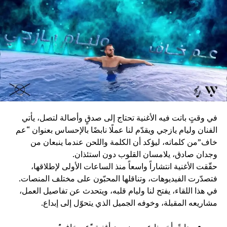
ريتشي
جائزة صناع الترفيه الفخرية: المخرج المصري محمد عبد العزيز
جائزة صناع الترفيه الفخرية: المصمم اللبناني زهير مراد
جائزة صناع الترفيه الفخرية: الممثلة الكويتية القديرة مريم
الصالح، الممثل الكويتي القدير ابراهيم الصلال، الممثل والمخرج
السعودي سعد خضر، الممثل السعودي عبد الرحمن الخطيب،
الممثل والمخرج والمؤلف الكويتي عبد الرحمن العقل، الممثل
والمنتج السعودي علي ابراهيم، الممثل والمؤلف القطري غانم
السليطي، الممثل والمخرج السعودي محمد الطويان
جائزة صناع الترفيه الماسية: صاحب السمو الملكي الأمير
في وقتٍ باتت فيه الأغنية تحتاج إلى صدقٍ وأصالة لتصل، يأتي
والشاعر الراحل بدر بن عبد المحسن
الفنان وليام يازجي ويقدّم لنا عملًا نابضًا بالإحساس بعنوان “عم
جائزة الوجه الجديد المفضل عن فئة المسلسلات: العنود عبد
خاف”من كلماته، ليؤكد أن الكلمة واللحن عندما ينبعان من
الحكيم
وجدان صادق، يلامسان القلوب دون استئذان.
جائزة أفضل مؤثر: أحمد القحطاني “شونق بونق”
حقّقت الأغنية انتشاراً واسعاً منذ الساعات الأولى لإطلاقها،
جائزة أفضل مؤثرة: نارين عمارة “نارين بيوتي”
فتصدّرت الفيديوهات، وتناقلها المحبّون على مختلف المنصات.
جائزة أفضل مخرج عن فئة المسلسلات: رشا شربتجي
في هذا اللقاء، يفتح لنا وليام قلبه، ويتحدث عن تفاصيل العمل،
جائزة الانجاز مدى الحياة: الفنان القدير ياسر العظمة
مشاريعه المقبلة، وخوفه الجميل الذي يتحوّل إلى إبداع.
جائزة الانجاز مدى الحياة: الممثل والمخرج الأميركي مورغان
فريمان