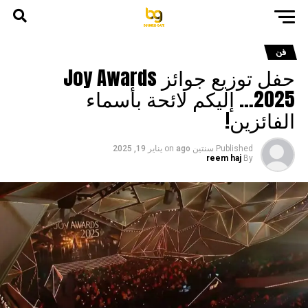
فن
حفل توزيع جوائز Joy Awards
2025… إليكم لائحة بأسماء
الفائزين!
Published
سنتين ago
on
يناير 19, 2025
reem haj
By