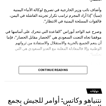
وأضاف نائب وزير الخارجية في تصريح لوكالة الأنباء اليمنية
(سبأ) “إذا أراد المجرم ترامب تكرار تجربته الفاشلة في اليمن،
فالقوات المسلحة اليمنية في الانتظار”.
وصرح عبد الواحد أبوراس “القاعدة التي نتحرك على أساسها في
موقفنا تجاه التعنت السعودي هي “الحصار مقابل الحصار”، فإما
أن ينعم الجميع بالحرية والاستقلال والاستفادة من ثرواتهم
الوطنية وإلا فالمعادلة المعلنة مع العدو السعودي هي التي
تحكمنا”.
وأفاد بأن من أراد أن يوّرط نفسه مع السعودية فهذا شأنه
وسيدفع ثمنا باهظا نتيجة قراره الخاطئ، مؤكدا أنهم يتحركون
CONTINUE READING
وفق حقوق مشروعة كفلتها كافة الأعراف والقوانين والمواثيق.
وشدد على أنه لا يوجد قانون على الأرض يصادر الحقوق
دوليات
المشروعة للشعوب إلا قانون الغاب، مشيرا إلى أن على
نتنياهو وكاتس: أوامر للجيش بجمع
السعودية أن تعي جيدا أن المخرج الوحيد لرفع الحصار عنها يتمثل
في رفع الحصار عن اليمن.