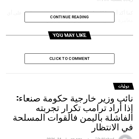
كما أكد أن هذا الإجراء لضمان قوة الردع وتوجيه رد قوي على أي
CONTINUE READING
مغامرة عسكرية ضد مصالح ومواطني إيران.
YOU MAY LIKE
RELATED TOPICS:
UP NEX
زير الدفاع السويسري: الهجمات الأمريكية الإسرائيلية على
يران تنتهك القانون الدولي
CLICK TO COMMENT
DON'T MISS
إيران تعلن تدمير 4 رادارات متطورة لمنظومة “ثاد”
الأمريكية خلال 24 ساعة
دوليات
نائب وزير خارجية حكومة صنعاء:
إذا أراد ترامب تكرار تجربته
الفاشلة باليمن فالقوات المسلحة
في الانتظار