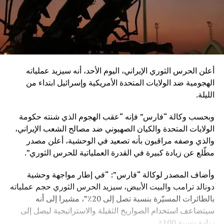
أعلن الحرس الثوري الإيراني، اليوم الأحد، أنه سيزيد عملياته
الهجومية ضد الولايات المتحدة الأمريكية وإسرائيل ابتداء من
الليلة.
وبحسب وكالة “فارس” فإنه “عقب الهجوم الذي شنته حكومة
الولايات المتحدة والكيان الصهيوني ضد مصالح الشعب الإيراني،
والذي وصفه مراقبون بأنه تصعيد في الوحشية، أعلن مصدر
مطّلع عن زيادة كبيرة في القدرة العملياتية للحرس الثوري”.
وأضاف المصدر لوكالة “فارس”: “في إطار مواجهة وحشية
دونالد ترامب والبيت الأبيض، سيزيد الحرس الثوري حجم عملياته
بالطائرات المسيّرة بنسبة تصل إلى 20٪”، مشيرا إلى أنه
سيتضاعف استخدام الصواريخ الثقيلة والاستراتيجية ليصل إلى
زيادة بنسبة 100٪.