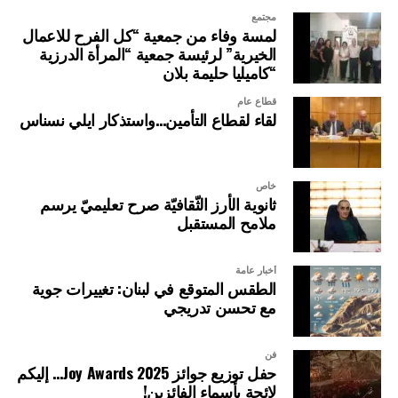
مجتمع
لمسة وفاء من جمعية “كل الفرح للاعمال
الخيرية” لرئيسة جمعية “المرأة الدرزية
“كاميليا حليمة بلان
قطاع عام
لقاء لقطاع التأمين…واستذكار ايلي نسناس
خاص
ثانوية الأرز الثّقافيّة صرح تعليميّ يرسم
ملامح المستقبل
أخبار عامة
الطقس المتوقع في لبنان: تغييرات جوية
مع تحسن تدريجي
فن
حفل توزيع جوائز Joy Awards 2025… إليكم
لائحة بأسماء الفائزين!