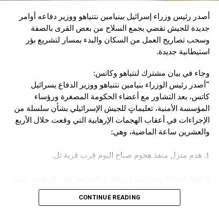
إنزال عقاب عسكري كبير بإيران، وبالطبع بالحوثيين أنفسهم”.
أصدر رئيس وزراء إسرائيل بينيامين نتنياهو ووزير دفاعه أوامر
وكان مصدر مسؤول في الهيئة العامة للنقل السعودية قد صرح
جديدة للجيش تقضي بجمع السلاح من بعض القرى بالضفة
الخميس، بأن سفينة (ENCELIA) التابعة لإحدى الشركات
وسحب تصاريح العمل من السكان والبدء بمسار لتشريع بؤر
السعودية، تعرضت لاستهداف أثناء إبحارها في البحر الأحمر، نتج
استيطانية جديدة.
عنه حريق في مقدمتها.
وجاء في بيان مشترك لنتياهو وكاتس:
وأكد المصدر أن جميع أفراد الطاقم بخير، مشيرا في السياق إلى
“أصدر رئيس الوزراء بنيامين نتنياهو ووزير الدفاع يسرائيل
أن الجهات المعنية اتخذت كافة الإجراءات اللازمة لتأمين السفينة
كاتس، بعد التشاور مع أعضاء الحكومة المصغرة ورؤساء
وطاقمها وحماية البيئة البحرية.
المؤسسة الأمنية، تعليماتٍ للجيش الإسرائيلي بشأن سلسلة من
الإجراءات في أعقاب الهجمات الإرهابية التي وقعت خلال الأربع
والعشرين ساعة الماضية، وهي:
1. هدم منزل منفذ هجوم صباح اليوم قرب قرية تل.
2. اتخاذ إجراءات حاسمة في القرى التي تُعدّ بؤرًا للإرهاب، تشمل
مصادرة الأسلحة وإلغاء تصاريح العمل، وغير ذلك.
CONTINUE READING
3. تعزيز القوات في جميع أنحاء الضفة الغربية.