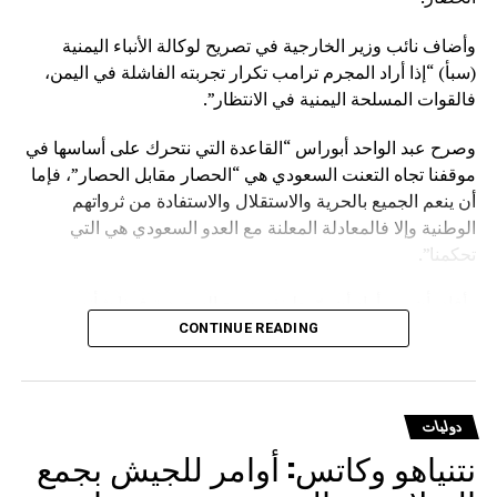
وأضاف نائب وزير الخارجية في تصريح لوكالة الأنباء اليمنية
(سبأ) “إذا أراد المجرم ترامب تكرار تجربته الفاشلة في اليمن،
فالقوات المسلحة اليمنية في الانتظار”.
وصرح عبد الواحد أبوراس “القاعدة التي نتحرك على أساسها في
موقفنا تجاه التعنت السعودي هي “الحصار مقابل الحصار”، فإما
أن ينعم الجميع بالحرية والاستقلال والاستفادة من ثرواتهم
الوطنية وإلا فالمعادلة المعلنة مع العدو السعودي هي التي
تحكمنا”.
وأفاد بأن من أراد أن يوّرط نفسه مع السعودية فهذا شأنه
وسيدفع ثمنا باهظا نتيجة قراره الخاطئ، مؤكدا أنهم يتحركون
CONTINUE READING
وفق حقوق مشروعة كفلتها كافة الأعراف والقوانين والمواثيق.
وشدد على أنه لا يوجد قانون على الأرض يصادر الحقوق
دوليات
المشروعة للشعوب إلا قانون الغاب، مشيرا إلى أن على
نتنياهو وكاتس: أوامر للجيش بجمع
السعودية أن تعي جيدا أن المخرج الوحيد لرفع الحصار عنها يتمثل
في رفع الحصار عن اليمن.