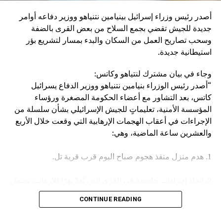
إنزال عقاب عسكري كبير بإيران، وبالطبع بالحوثيين أنفسهم”.
أصدر رئيس وزراء إسرائيل بينيامين نتنياهو ووزير دفاعه أوامر
وكان مصدر مسؤول في الهيئة العامة للنقل السعودية قد صرح
جديدة للجيش تقضي بجمع السلاح من بعض القرى بالضفة
الخميس، بأن سفينة (ENCELIA) التابعة لإحدى الشركات
وسحب تصاريح العمل من السكان والبدء بمسار لتشريع بؤر
السعودية، تعرضت لاستهداف أثناء إبحارها في البحر الأحمر، نتج
استيطانية جديدة.
عنه حريق في مقدمتها.
وجاء في بيان مشترك لنتياهو وكاتس:
وأكد المصدر أن جميع أفراد الطاقم بخير، مشيرا في السياق إلى
“أصدر رئيس الوزراء بنيامين نتنياهو ووزير الدفاع يسرائيل
أن الجهات المعنية اتخذت كافة الإجراءات اللازمة لتأمين السفينة
كاتس، بعد التشاور مع أعضاء الحكومة المصغرة ورؤساء
وطاقمها وحماية البيئة البحرية.
المؤسسة الأمنية، تعليماتٍ للجيش الإسرائيلي بشأن سلسلة من
الإجراءات في أعقاب الهجمات الإرهابية التي وقعت خلال الأربع
والعشرين ساعة الماضية، وهي:
1. هدم منزل منفذ هجوم صباح اليوم قرب قرية تل.
2. اتخاذ إجراءات حاسمة في القرى التي تُعدّ بؤرًا للإرهاب، تشمل
مصادرة الأسلحة وإلغاء تصاريح العمل، وغير ذلك.
CONTINUE READING
3. تعزيز القوات في جميع أنحاء الضفة الغربية.