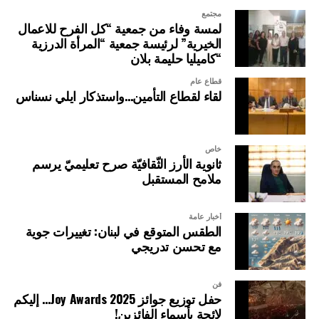
مجتمع
لمسة وفاء من جمعية “كل الفرح للاعمال
الخيرية” لرئيسة جمعية “المرأة الدرزية
“كاميليا حليمة بلان
قطاع عام
لقاء لقطاع التأمين…واستذكار ايلي نسناس
خاص
ثانوية الأرز الثّقافيّة صرح تعليميّ يرسم
ملامح المستقبل
أخبار عامة
الطقس المتوقع في لبنان: تغييرات جوية
مع تحسن تدريجي
فن
حفل توزيع جوائز Joy Awards 2025… إليكم
لائحة بأسماء الفائزين!