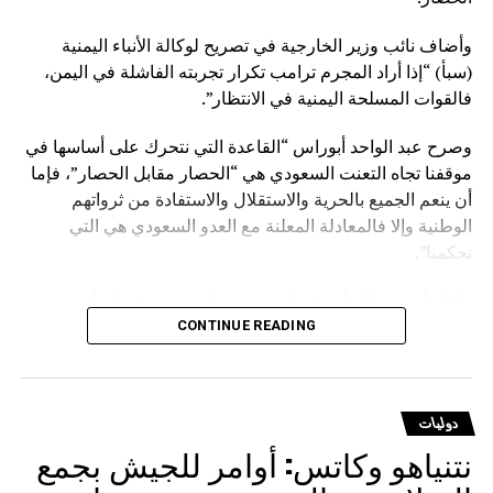
وأضاف نائب وزير الخارجية في تصريح لوكالة الأنباء اليمنية
(سبأ) “إذا أراد المجرم ترامب تكرار تجربته الفاشلة في اليمن،
فالقوات المسلحة اليمنية في الانتظار”.
وصرح عبد الواحد أبوراس “القاعدة التي نتحرك على أساسها في
موقفنا تجاه التعنت السعودي هي “الحصار مقابل الحصار”، فإما
أن ينعم الجميع بالحرية والاستقلال والاستفادة من ثرواتهم
الوطنية وإلا فالمعادلة المعلنة مع العدو السعودي هي التي
تحكمنا”.
وأفاد بأن من أراد أن يوّرط نفسه مع السعودية فهذا شأنه
وسيدفع ثمنا باهظا نتيجة قراره الخاطئ، مؤكدا أنهم يتحركون
CONTINUE READING
وفق حقوق مشروعة كفلتها كافة الأعراف والقوانين والمواثيق.
وشدد على أنه لا يوجد قانون على الأرض يصادر الحقوق
دوليات
المشروعة للشعوب إلا قانون الغاب، مشيرا إلى أن على
نتنياهو وكاتس: أوامر للجيش بجمع
السعودية أن تعي جيدا أن المخرج الوحيد لرفع الحصار عنها يتمثل
في رفع الحصار عن اليمن.