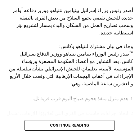
إنزال عقاب عسكري كبير بإيران، وبالطبع بالحوثيين أنفسهم”.
أصدر رئيس وزراء إسرائيل بينيامين نتنياهو ووزير دفاعه أوامر
وكان مصدر مسؤول في الهيئة العامة للنقل السعودية قد صرح
جديدة للجيش تقضي بجمع السلاح من بعض القرى بالضفة
الخميس، بأن سفينة (ENCELIA) التابعة لإحدى الشركات
وسحب تصاريح العمل من السكان والبدء بمسار لتشريع بؤر
السعودية، تعرضت لاستهداف أثناء إبحارها في البحر الأحمر، نتج
استيطانية جديدة.
عنه حريق في مقدمتها.
وجاء في بيان مشترك لنتياهو وكاتس:
وأكد المصدر أن جميع أفراد الطاقم بخير، مشيرا في السياق إلى
“أصدر رئيس الوزراء بنيامين نتنياهو ووزير الدفاع يسرائيل
أن الجهات المعنية اتخذت كافة الإجراءات اللازمة لتأمين السفينة
كاتس، بعد التشاور مع أعضاء الحكومة المصغرة ورؤساء
وطاقمها وحماية البيئة البحرية.
المؤسسة الأمنية، تعليماتٍ للجيش الإسرائيلي بشأن سلسلة من
الإجراءات في أعقاب الهجمات الإرهابية التي وقعت خلال الأربع
والعشرين ساعة الماضية، وهي:
1. هدم منزل منفذ هجوم صباح اليوم قرب قرية تل.
2. اتخاذ إجراءات حاسمة في القرى التي تُعدّ بؤرًا للإرهاب، تشمل
مصادرة الأسلحة وإلغاء تصاريح العمل، وغير ذلك.
CONTINUE READING
3. تعزيز القوات في جميع أنحاء الضفة الغربية.