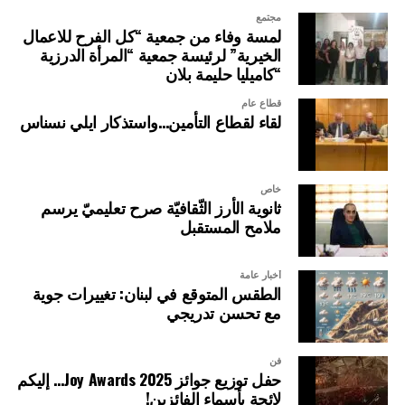
مجتمع
لمسة وفاء من جمعية “كل الفرح للاعمال
الخيرية” لرئيسة جمعية “المرأة الدرزية
“كاميليا حليمة بلان
قطاع عام
لقاء لقطاع التأمين…واستذكار ايلي نسناس
خاص
ثانوية الأرز الثّقافيّة صرح تعليميّ يرسم
ملامح المستقبل
أخبار عامة
الطقس المتوقع في لبنان: تغييرات جوية
مع تحسن تدريجي
فن
حفل توزيع جوائز Joy Awards 2025… إليكم
لائحة بأسماء الفائزين!