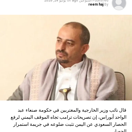
Published
أسبوعين ago
on
يوليو 24, 2026
RELATED TOPICS:
reem haj
By
UP NEX
فايننشال تايمز”: صندوق مجلس ترامب للسلام فارغ ويهدد
شاريع إعمار غزة
DON'T MISS
روبيو: إما نبرم صفقة جيدة مع إيران أو سنلجأ إلى البدائل
قال نائب وزير الخارجية والمغتربين في حكومة صنعاء عبد
الواحد أبوراس، إن تصريحات ترامب تجاه الموقف اليمني لرفع
الحصار السعودي عن اليمن تثبت ضلوعه في جريمة استمرار
الحصار.