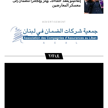
إنفانتينو يفقد حلفاءه.. ويلز وإنجلترا تنضمان إلى
معسكر المعارضين
ADVERTISEMENT
TITLE