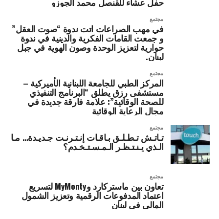
حفل عشاء للقنصل محمد الجوزو
مجتمع
في مهب الصراعات اتت ندوة “صوت العقل”
و جمعت القامات الفكرية والدينية في ندوة
حوارية لتعزيز الوحدة وصون الهوية في جبل
لبنان.
مجتمع
المركز الطبي للجامعة اللبنانية الأميركية –
مستشفى رزق يطلق “البرنامج التنفيذي
للصحة الوقائية”: علامة فارقة جديدة في
مجال الرعاية الوقائية
مجتمع
تـاتـش تـطـلـق بـاقـات إنـتـرنـت جـديـدة… مـا
الـذي يـنـتـظـر الـمـسـتـخـدم؟
مجتمع
تعاون بين ماستركارد وMyMonty لتسريع
اعتماد المدفوعات الرقمية وتعزيز الشمول
المالي في لبنان