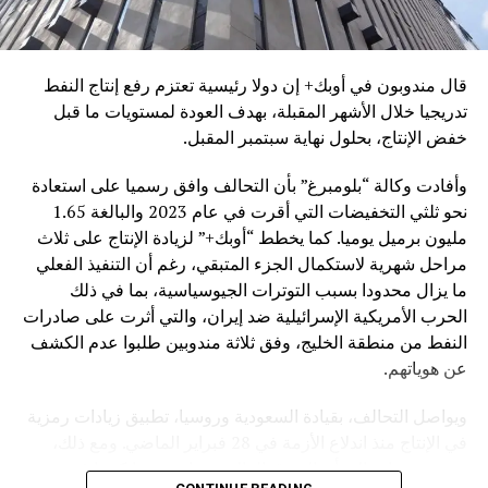
قال مندوبون في أوبك+ إن دولا رئيسية تعتزم رفع إنتاج النفط
تدريجيا خلال الأشهر المقبلة، بهدف العودة لمستويات ما قبل
خفض الإنتاج، بحلول نهاية سبتمبر المقبل.
وأفادت وكالة “بلومبرغ” بأن التحالف وافق رسميا على استعادة
نحو ثلثي التخفيضات التي أقرت في عام 2023 والبالغة 1.65
مليون برميل يوميا. كما يخطط “أوبك+” لزيادة الإنتاج على ثلاث
مراحل شهرية لاستكمال الجزء المتبقي، رغم أن التنفيذ الفعلي
ما يزال محدودا بسبب التوترات الجيوسياسية، بما في ذلك
الحرب الأمريكية الإسرائيلية ضد إيران، والتي أثرت على صادرات
النفط من منطقة الخليج، وفق ثلاثة مندوبين طلبوا عدم الكشف
عن هوياتهم.
ويواصل التحالف، بقيادة السعودية وروسيا، تطبيق زيادات رمزية
في الإنتاج منذ اندلاع الأزمة في 28 فبراير الماضي. ومع ذلك،
تشير تقديرات إلى أن السوق العالمية تعاني نقصا كبيرا في