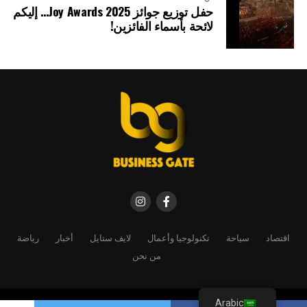
حفل توزيع جوائز Joy Awards 2025… إليكم
لائحة بأسماء الفائزين!
اقتصاد
سياحة
تكنولوجيا وأعمال
لايف ستايل
أخبار
رياضة
من نحن
Arabic