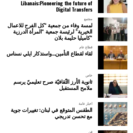
Libanais:Pioneering the future of
Digital Transfers
مجتمع
لمسة وفاء من جمعية “كل الفرح للاعمال
الخيرية” لرئيسة جمعية “المرأة الدرزية
“كاميليا حليمة بلان
قطاع عام
لقاء لقطاع التأمين…واستذكار ايلي نسناس
خاص
ثانوية الأرز الثّقافيّة صرح تعليميّ يرسم
ملامح المستقبل
أخبار عامة
الطقس المتوقع في لبنان: تغييرات جوية
مع تحسن تدريجي
فن