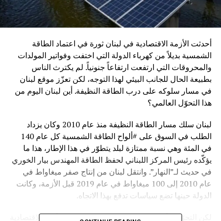
أحدثت الأزمة الاقتصادية في لبنان ثورة في اعتماد الطاقة
الشمسية بديلاً من كهرباء الدولة التي اختفت وفواتير المولدات
والمحروقات التي ارتفعت ارتفاعاً جنونياً. لم يكترث الناس
بطبيعة الحال للجانب البيئي لهذا التوجه، لكن تعزّز موقع لبنان
في مسار سلوكه على درب الطاقة النظيفة. أين لبنان اليوم من
هذا التحوّل العالمي؟
لبنان سلك مسار الطاقة النظيفة منذ عام 2010 وكان يزداد
الطلب في السوق على #ألواح الطاقة الشمسية كل عام 140
في المئة وهي نسبة ممتازة لبلد يتطوّر في هذا الإطار، هذا ما
يؤكّده رئيس المركز اللبناني لحفظ الطاقة المهندس بيار الخوري
في حديث لـ”النهار”. وانتقل لبنان من إنتاج صفر ميغاواط في
عام 2010 إلى 100 ميغاواط في عام 2019 قبل الأزمة، وكانت
الدولة حينها تضع سياسات تدفع بهذا الاتجاه.
لكن التحوّل الأساسي في هذا المجال جاء نتيجة الأزمة الاقتصادية