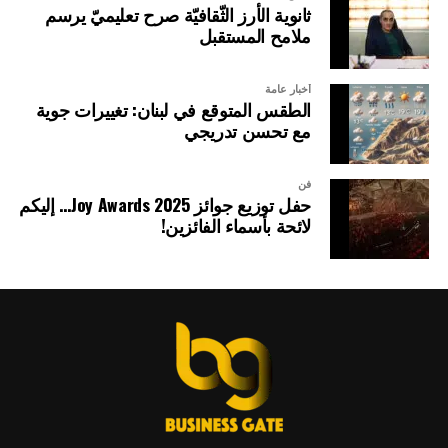
ثانوية الأرز الثّقافيّة صرح تعليميّ يرسم
ملامح المستقبل
أخبار عامة
الطقس المتوقع في لبنان: تغييرات جوية
مع تحسن تدريجي
فن
حفل توزيع جوائز Joy Awards 2025… إليكم
لائحة بأسماء الفائزين!