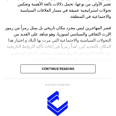
تعتبر الأولى من نوعها، تحمل دلالات بالغة الأهمية وتعكس
تحولات استراتيجية عميقة في مسار العلاقات السياسية
والاجتماعية في المنطقة.
قصر المهاجرين ليس مجرد مكان تاريخي بل يمثل رمزاً من رموز
الإرث الثقافي والسياسي لسوريا، وهو شاهد على العديد من
التحولات السياسية والاجتماعية التي مرت بها البلاد و اختيار هذا
المكان بالتحديد يُبرز بُعداً رمزياً في إعادة تأكيد الروابط التاريخية
بين طائفة الموحدين الدروز وسوريا، ويعكس الرغبة في تعزيز
الحوار والتفاهم في ظل الظروف الإقليمية الراهنة.
CONTINUE READING
إن وجود شيخ عقل الطائفة والزعماء السياسيين في هذه الزيارة
يعكس التمسك بجذور العلاقة العميقة التي تربط الدروز بسوريا
على المستويات الدينية، الاجتماعية، والسياسية بحيث تأتي
ADVERTISEMENT
الزيارة في وقت حساس تمر فيه المنطقة بتحديات وتحولات
كبيرة وبالتالي، فهي إشارة واضحة إلى نية القيادة الدرزية في
تعزيز الانفتاح والحوار مع الأطراف المختلفة، مما يمهد الطريق
للتعاون المستقبلي و من خلال هذه الخطوة يظهر رغبة الزعامات
الدرزية في تأكيد وحدة الصف والهوية المشتركة بين أبناء