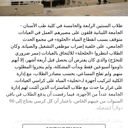
طلاب السنتين الرابعة والخامسة في كلية طب الأسنان –
الجامعة اللبنانية قلقون على مصيرهم. العمل في العيادات
متوقف بسبب انقطاع المياه «الحلوة» في مجمع الحدث
الجامعي، على خلفية إضراب موظفي التشغيل والصيانة. وكان
الطلاب انتظروا «الحلحلة» للالتحاق بالعيادات (ممر ضروري
للتخرّج) والذي كان يفترض أن يحصل قبل أربعة أشهر، إلا أنهم
داوموا أسبوعين فقط وبدأت المشكلة، ولم ينجزوا المطلوب
منهم. ولم تفلح المساعي، بحسب مصادر الطلاب، مع إدارة
الكلية لتركيب أجهزة لـ«تحلية» المياه على كراسي العيادات،
على غرار ما حدث مع طلاب الماسترات الذين أمّنت لهم إدارة
الجامعة عدداً من الأجهزة، فيما رفضت أن يدفع الطلاب في باقي
السنوات من جيبهم الخاص، باعتبار أن كل كرسي يحتاج إلى 90
دولاراً لتشغيله.
وتقول المصادر إن التأخير وقع وليس هناك «باب ضوء» حتى
الآن، علماً أن الطلاب يعيشون إرباكاً منذ انتشار جائحة كورونا،