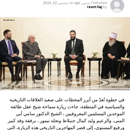
Published
سنتين ago
on
ديسمبر 22, 2024
reem haj
By
في خطوة تُعدّ من أبرز المحطات على صعيد العلاقات التاريخية
والسياسية في المنطقة، جاءت زيارة سماحة شيخ عقل طائفة
الموحدين المسلمين المعروفيين ، الشيخ الدكتور سامي أبي
المنى، والزعيم وليد كمال جنبلاط ونجله تيمور ، برفقة وفد كبير
ورفيع المستوى، إلى قصر المهاجرين التاريخي هذه الزيارة، التي