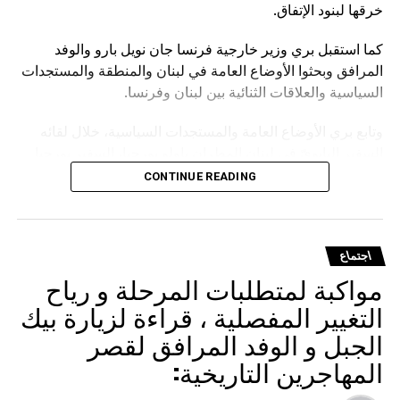
خرقها لبنود الإتفاق.
كما استقبل بري وزير خارجية فرنسا جان نويل بارو والوفد
المرافق وبحثوا الأوضاع العامة في لبنان والمنطقة والمستجدات
السياسية والعلاقات الثنائية بين لبنان وفرنسا.
وتابع بري الأوضاع العامة والمستجدات السياسية، خلال لقائه
السفير البابويّ في لبنان المطران باولو بورجيا، السفير بورجيا
رئيس المجلس رسالة قداسة البابا فرنسيس في اليوم العالميّ
CONTINUE READING
الثامن والخمسين للسلام وكتابًا عن مذكراته.
اجتماع
مواكبة لمتطلبات المرحلة و رياح
التغيير المفصلية ، قراءة لزيارة بيك
الجبل و الوفد المرافق لقصر
المهاجرين التاريخية: