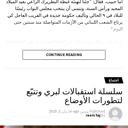
أما حبيب، فقال: “جئنا لتهنئة غبطة البطريرك الراعي بعيد الميلاد
لمجتمع يغلي… وبرامج الدعم تترنّح قبل الأفول
المجيد ورأس السنة، ونتمنى أن ينتخب مجلس النواب رئيسًا
للبلاد في ٩ الحالي وتأليف حكومة جديدة في القريب العاجل كي
DON'T MISS
المعهد الفني الأنطوني يكرم المهندسة بولين البركس
يرتاح الشعب اللبناني من الأزمات المتواصلة منذ سنتين حتى
بمناسبة نيلها جائزة “أفضل عمل ايقونوغرافي”
اليوم.”
وردًا على سؤال عن أمنياته في العام الجديد، أمل في “إعادة فتح
شارع المصارف في بيروت، وبالتالي إعادة الحياة إلى وسط
المدينة، لما يمثله هذا الشارع من أهمية حيوية للمنطقة.”
CONTINUE READING
اجتماع
سلسلة استقبالات لبري وتتبّع
لتطورات الأوضاع
Published
سنتين ago
on
يناير 2, 2025
reem haj
By