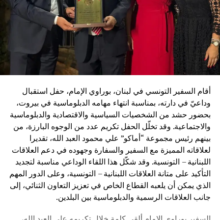
أقام السفير التونسي في لبنان، بوراوي الإمام، حفل استقبال
وداعيّ في دارته، بمناسبة انتهاء مهامه الدبلوماسية في بيروت،
بحضور حشد من الشخصيات السياسية والاقتصادية والدبلوماسية
والاجتماعية. وقد تخلّل الحفل تكريم عدد من الوجوه البارزة، من
بينهم رئيس مجموعة “أماكو” علي محمود العبد الله، تقديرا
لعلاقاته المميزة مع السفير والسفارة وجهوده في دعم العلاقات
اللبنانية – التونسية. وقد شكّل هذا اللقاء الوداعي مناسبة لتجديد
التأكيد على متانة العلاقات اللبنانية – التونسية، وعلى الدور المهم
الذي يمكن أن يلعبه القطاع الخاص في تعزيز التعاون الثنائي، إلى
جانب العلاقات الرسمية والدبلوماسية بين البلدين.
السفير بوراوي الإمام ألقى كلمة خلال تكريمه علي العبد الله،