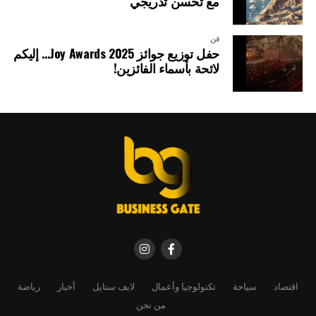
مع تحسن تدريجي
فن
حفل توزيع جوائز Joy Awards 2025… إليكم
لائحة بأسماء الفائزين!
اقتصاد
سياحة
تكنولوجيا وأعمال
لايف ستايل
أخبار
رياضة
من نحن