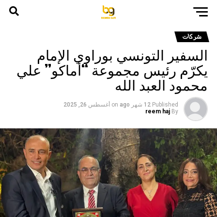
شركات
السفير التونسي بوراوي الإمام
يكرّم رئيس مجموعة “أماكو” علي
محمود العبد الله
Published
12 شهر ago
on
أغسطس 26, 2025
reem haj
By