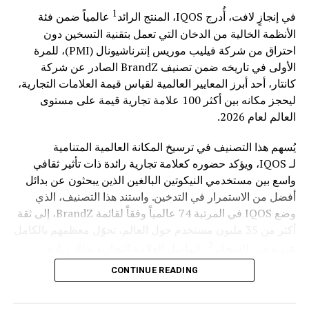
تعزيز التبادل التجاري، أو فتح مجالات للاستثمار المشترك في
1
في إنجازٍ لافت، أُدرج IQOS، المنتج الرائد
عالمياً ضمن فئة
قطاعات حيوية مثل الصناعة، التكنولوجيا، السياحة
الأنظمة الخالية من الدخان التي تعمل بتقنية التسخين دون
والتعليم وغيرها من المجالات. الأعمال هنا ليست مجرّد مشاريع
احتراق من شركة فيليب موريس إنترناشيونال (PMI)، للمرة
اقتصادية، بل هي جسر أساسي يعمّق الروابط بين الشعوب
الأولى في تاريخه ضمن تصنيف BrandZ الصادر عن شركة
ويحوّل العلاقات الدبلوماسية إلى إنجازات ملموسة على أرض
كانتار، أحد أبرز المعايير العالمية لقياس قيمة العلامات التجارية،
الواقع. من هذا المنطلق، نحن على ثقة أنّ تعاوننا المستقبلي
ليحجز مكانه بين أكثر 100 علامة تجارية قيمة على مستوى
سيُشكّل نموذجا يُحتذى به، وسيُسهم في بناء مستقبل أكثر
العالم لعام 2026.
استقرارا وازدهارا لبلدينا. أجدد شكري لسعادتكم وللسيدة
الفاضلة عقيلتكم، سعادة السفيرة يسرى سويدان، التي تمثل
يُسهم هذا التصنيف في ترسيخ المكانة العالمية المتنامية
تونس أيضا في براغ، والتي تجمع في شخصها النبل والدبلوماسية
لـ IQOS، ويؤكد حضوره كعلامة تجارية رائدة ذات تأثير ثقافي
والكفاءة. شكرا لتونس، شكرا لكم ولجميع الحضور الكرام”.
واسع بين مستخدمي النيكوتين البالغين الذين يبحثون عن بدائل
أفضل من الاستمرار في التدخين. واستند هذا التصنيف، الذي
وضع IQOS في المرتبة 74 عالمياً وفقاً لقائمة BrandZ، إلى ثقة
أكثر من 35 مليون مستخدم حول العالم، تحوّل معظمهم بالكامل
2
عن تدخين السجائر
، لتواصل العلامة التجارية بذلك ريادة
الطريق نحو مستقبل خالٍ من الدخان من خلال ابتكاراتها
CONTINUE READING
المدعومة علمياً وتصاميمها التي تتمحور حول المستهلك.