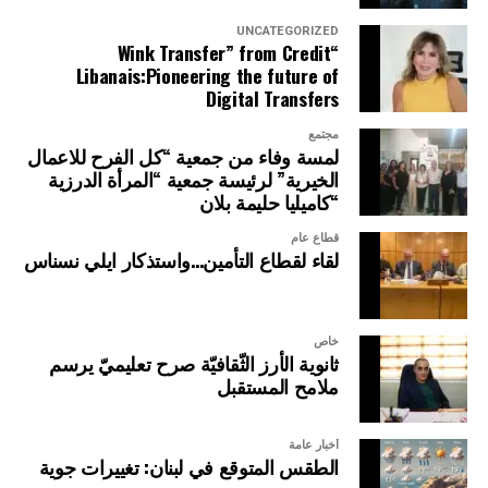
UNCATEGORIZED
“Wink Transfer” from Credit
Libanais:Pioneering the future of
Digital Transfers
مجتمع
لمسة وفاء من جمعية “كل الفرح للاعمال
الخيرية” لرئيسة جمعية “المرأة الدرزية
“كاميليا حليمة بلان
قطاع عام
لقاء لقطاع التأمين…واستذكار ايلي نسناس
خاص
ثانوية الأرز الثّقافيّة صرح تعليميّ يرسم
ملامح المستقبل
أخبار عامة
الطقس المتوقع في لبنان: تغييرات جوية