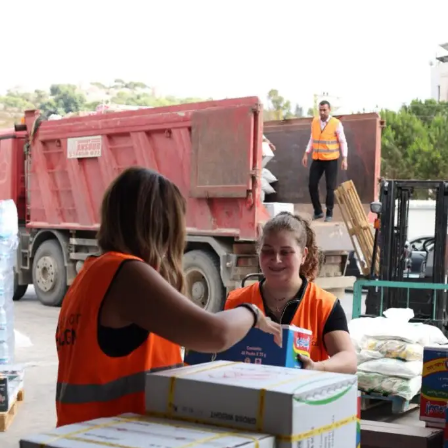
واختُتمت الندوة بالتشديد على أهمية مواصلة العمل المشترك بين
المؤسسات الصحية والأكاديمية والشركاء المعنيين، من أجل
تطوير حلول قابلة للتنفيذ تُسهم في تحسين واقع رعاية الأورام
السرطانية وتوسيع نطاق الوصول إليها على نحو مستدام