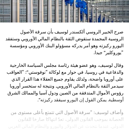
صرح الخبير الروسي ألكسندر لوسيف بأن سرقة الأصول
الروسية المجمدة ستقوض الثقة بالنظام المالي الأوروبي وستفقد
اليورو ركيزته وهو أمر يدركه مسؤولو البنك الأوروبي ومؤسسة
“يوروكلير” جيدا.
وقال لوسيف، وهو عضو هيئة رئاسة مجلس السياسة الخارجية
والدفاعية في روسيا، في حوار مع لوكالة “نوفوستي”: “العواقب
على أوروبا واضحة، ولذلك يقاوم جميع العقلاء هذا القرار الذي
سيدمر الثقة بالنظام المالي الأوروبي. ونتيجة له ستخسر أوروبا
رؤوس الأموال المتدفقة من الصين ودول آسيا والممالك الشرق
أوسطية. يمكن القول إن اليورو سيفقد ركيزته”.
وأضاف لوسيف: “سرقة الأصول التي تتمتع بأعلى مستوى من
الحصانة بموجب القانون الدولي، تعدّ انتهاكا صارخا للقانون
الدولي. عندما نتحدث عن الدولار واليورو والنظام المالي الغربي