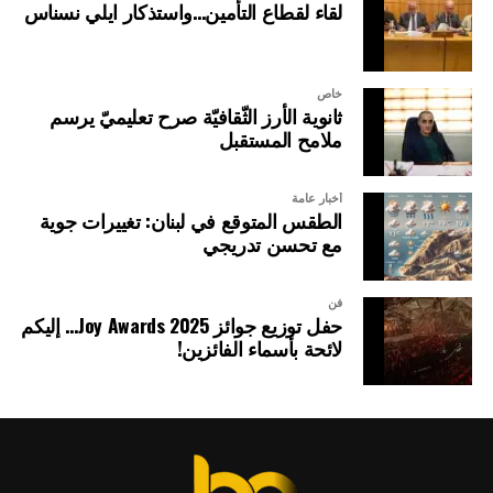
لقاء لقطاع التأمين…واستذكار ايلي نسناس
خاص
ثانوية الأرز الثّقافيّة صرح تعليميّ يرسم
ملامح المستقبل
أخبار عامة
الطقس المتوقع في لبنان: تغييرات جوية
مع تحسن تدريجي
فن
حفل توزيع جوائز Joy Awards 2025… إليكم
لائحة بأسماء الفائزين!