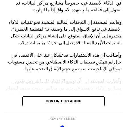
في الذكاء الاصطناعي، خصوصاً مشاريع مراكز البيانات، قد
تتحول إلى فقاعة مالية تهدد الأسواق إذا ما انهارت.
وقالت الصحيفة إن التدفقات المالية الضخمة نحو تقنيات الذكاء
الاصطناعي تدفع الأسواق إلى ما وصفته بـ”المنطقة الخطرة”،
مشيرة إلى أن الإنفاق المتوقع على إنشاء مراكز البيانات خلال
السنوات الأربع المقبلة قد يصل إلى نحو 7 تريليونات دولار.
وأضافت أن هذه الاستثمارات قد تشكل عبئا على الاقتصاد في
حال لم تتمكن تطبيقات الذكاء الاصطناعي من تحقيق مستويات
نمو في الإنتاجية تتناسب مع حجم الإنفاق الضخم عليها.
وأشارت الصحيفة إلى أن توسع الاعتماد على القروض لتمويل
مشاريع الذكاء الاصطناعي يزيد من مخاطر حدوث صدمة للنظام
المالي، إذ إن انهيار الفقاعة المحتملة قد يمتد تأثيره إلى الأسواق
بشكل أوسع.
CONTINUE READING
وكانت صحيفة “NOTUS” قد نقلت في وقت سابق أن محللين
ADVERTISEMENT
في وزارة الخزانة الأميركية حذروا من ارتفاع المخاطر التي قد