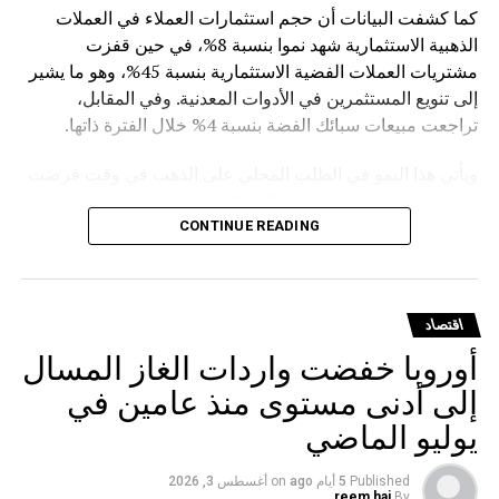
كما كشفت البيانات أن حجم استثمارات العملاء في العملات
الذهبية الاستثمارية شهد نموا بنسبة 8%، في حين قفزت
مشتريات العملات الفضية الاستثمارية بنسبة 45%، وهو ما يشير
إلى تنويع المستثمرين في الأدوات المعدنية. وفي المقابل،
تراجعت مبيعات سبائك الفضة بنسبة 4% خلال الفترة ذاتها.
ويأتي هذا النمو في الطلب المحلي على الذهب في وقت فرضت
فيه روسيا قيودا على تصدير السبائك، حيث وقع الرئيس فلاديمير
بوتين في مارس الماضي مرسوما يمنع تصدير سبائك الذهب التي
CONTINUE READING
يتجاوز وزنها الإجمالي 100 غرام، مع استثناءات للمسافرين
المغادرين من مطارات موسكو الثلاثة (شيريميتيفو ودوموديدوفو
وفنوكوفو) ومطار فلاديفوستوك (كنيفيتشي) بشرط حصولهم
اقتصاد
على تصريح مسبق من هيئة الرقابة الروسية على المعادن
أوروبا خفضت واردات الغاز المسال
الثمينة.
إلى أدنى مستوى منذ عامين في
يوليو الماضي
Published
5 أيام ago
on
أغسطس 3, 2026
reem haj
By