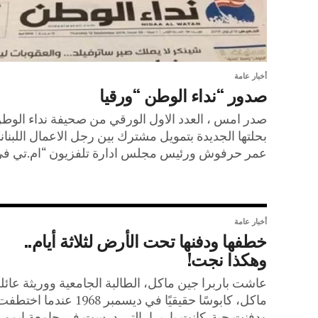
أخبار عامة
صدور “نداء الوطن “ورقيا
صدر امس ، العدد الاول الورقي من صحيفة نداء الوط
بحلتها الجديدة بتمويل مشترك بين رجل الاعمال اللبنان
عمر حرفوش ورئيس مجلس ادارة تلفزيون “ام.تي في.
أخبار عامة
خطفها ودفنها تحت الأرض لثلاثة أيام..
وهكذا نجت!
عاشت باربرا جين ماكل، الطالبة الجامعية ووريثة عائل
ماكل، كابوسًا حقيقيًا في ديسمبر 1968 عندما اختط
ودفنت حية. كانت باربرا، التي درست في جامعة إيمور