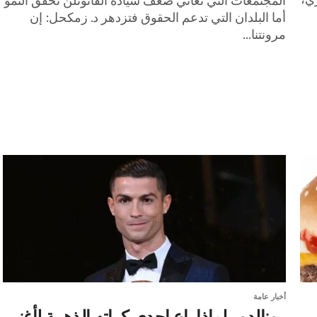
المجتمعات التي تعاني ضعف سيادة القانونلن تحقق النمو
أما البلدان التي تدعم الحقوق فتزدهر د. زمكحل: إن
مرونتنا...
أخبار عامة
رونالدو.. لماذا باع إحدى كراته الذهبية لأغنى