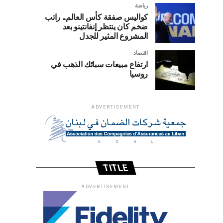
رياضة
كواليس صفقة كأس العالم.. راتب
ضخم كان ينتظر إنفانتينو بعد
المشروع المثير للجدل
اقتصاد
ارتفاع مبيعات سبائك الذهب في
روسيا
ADVERTISEMENT
TITLE
ADVERTISEMENT
ارتفاع
كواليس
رياضة
اقتصاد
صفقة
مبيعات
كأس
سبائك