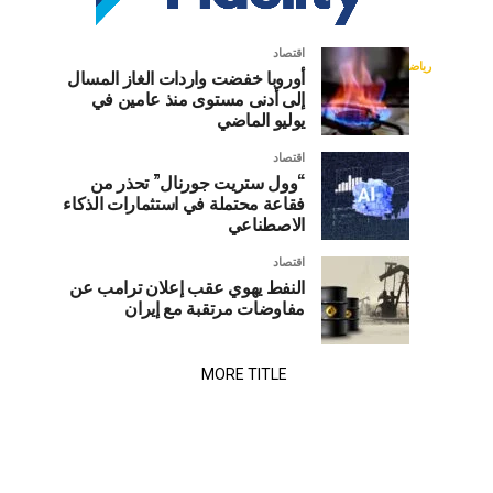
الذهب
العالم..
في
راتب
اقتصاد
إنفانتينو
رياضة
ضخم
روسيا
أوروبا خفضت واردات الغاز المسال
تلقى
إلى أدنى مستوى منذ عامين في
كان
رئيس
يفقد
يوليو الماضي
ينتظر
الاتحاد
إنفانتينو
الدولي
حلفاءه..
اقتصاد
بعد
لكرة
“وول ستريت جورنال” تحذر من
فقاعة محتملة في استثمارات الذكاء
القدم
المشروع
ويلز
الاصطناعي
“فيفا”
المثير
جياني
للجدل
وإنجلترا
اقتصاد
إنفانتينو
النفط يهوي عقب إعلان ترامب عن
ضربة
مفاوضات مرتقبة مع إيران
تنضمان
جديدة،
بعدما
إلى
أعلن
MORE TITLE
الاتحاد
معسكر
الويلزي
لكرة
المعارضين
القدم
سحب