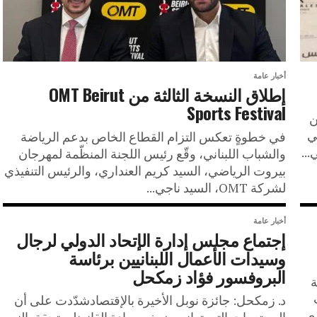
أخبار عامة
إطلاق النسخة الثالثة من OMT Beirut
Sports Festival
ن
ي
في خطوةٍ تعكس التزام القطاع الخاص بدعم الرياضة
..
والشباب اللبناني، وقّع رئيس اللجنة المنظّمة لمهرجان
بيروت الرياضي، السيد كريم العنداري، والرئيس التنفيذي
لشركة OMT، السيد ناجي...
أخبار عامة
إجتماع مجلس إدارة الإتحاد الدولي لرجال
وسيدات الأعمال اللبنانيين برئاسة
البروفسور فؤاد زمكحل
ة
فت
د. زمكحل: جائزة نوبل الأخيرة بالإقتصادشدّدت على أن
ي،