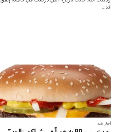
قد...
أخبار عامة
بعد تسمم 90 شخصاً في “ماكدونالدز”..