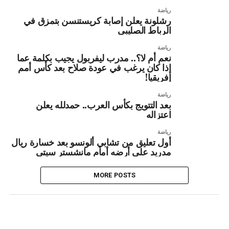
رياضة
رشلونة يعلن إصابة كريستنسن بتمزق في
الرباط الصليبي
رياضة
نعم أم لا؟.. مدرب ليفربول يجيب بكلمة عما
إذا كان يرغب في عودة صلاح بعد كأس أمم
إفريقيا!
رياضة
بعد التتويج بكأس العرب.. حمدلله يعلن
اعتزاله
رياضة
أول تعليق من تشابي ألونسو بعد خسارة ريال
مدريد على أرضه أمام مانشستر سيتي
MORE POSTS