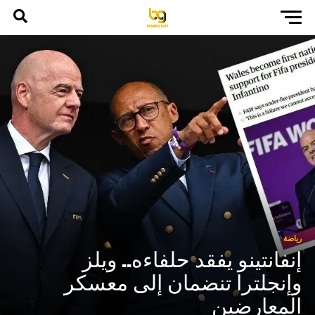
رياضة
إنفانتينو يفقد حلفاءه.. ويلز
وإنجلترا تنضمان إلى معسكر
المعارضين