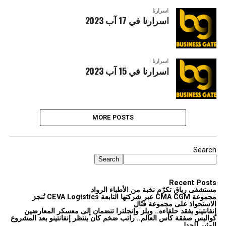
اسرارنا
اسرارنا في 17 آب 2023
اسرارنا
اسرارنا في 15 آب 2023
MORE POSTS
Search
Search
Recent Posts
مستشفى رياق تكرّم نخبة من الأطباء الرواد
مجموعة CMA CGM عبر شركتها التابعة CEVA Logistics تُنجز
الاستحواذ على مجموعة فتّال
إنفانتينو يفقد حلفاءه.. ويلز وإنجلترا تنضمان إلى معسكر المعارضين
كواليس صفقة كأس العالم.. راتب ضخم كان ينتظر إنفانتينو بعد المشروع
المثير للجدل