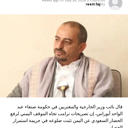
on
July 24, 2026
2 weeks ago
Published
reem haj
By
ومن المقرر أن يستمر الوداع الشعبي في مصلى الإمام الخميني
بطهران على مدار يومي السبت والأحد، على أن يُختتم بتشييع
رسمي كبير سيجوب موكبُه شوارع العاصمة يوم الاثنين.
RELATED TOPICS:
UP NEX
رامب: حطمنا عزيمة إيران ومنحناهم راحة أسبوع تزامنا
ع جنازة خامنئي
DON'T MISS
“أكبر وأقوى من أي وقت مضى”.. ترامب يتحدث عن شعار
جديد على شاكلة “ماغا”
قال نائب وزير الخارجية والمغتربين في حكومة صنعاء عبد
الواحد أبوراس، إن تصريحات ترامب تجاه الموقف اليمني لرفع
الحصار السعودي عن اليمن تثبت ضلوعه في جريمة استمرار
الحصار.