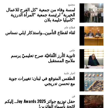
مجتمع
لمسة وفاء من جمعية “كل الفرح للاعمال
الخيرية” لرئيسة جمعية “المرأة الدرزية
“كاميليا حليمة بلان
قطاع عام
لقاء لقطاع التأمين…واستذكار ايلي نسناس
خاص
ثانوية الأرز الثّقافيّة صرح تعليميّ يرسم
ملامح المستقبل
أخبار عامة
الطقس المتوقع في لبنان: تغييرات جوية
مع تحسن تدريجي
فن
حفل توزيع جوائز Joy Awards 2025… إليكم
لائحة بأسماء الفائزين!