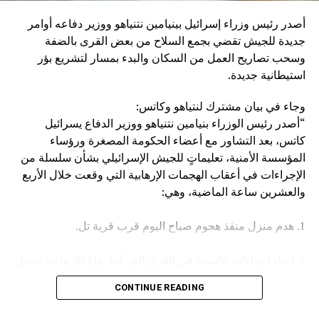
إنزال عقاب عسكري كبير بإيران، وبالطبع بالحوثيين أنفسهم”.
أصدر رئيس وزراء إسرائيل بينيامين نتنياهو ووزير دفاعه أوامر
وكان مصدر مسؤول في الهيئة العامة للنقل السعودية قد صرح
جديدة للجيش تقضي بجمع السلاح من بعض القرى بالضفة
الخميس، بأن سفينة (ENCELIA) التابعة لإحدى الشركات
وسحب تصاريح العمل من السكان والبدء بمسار لتشريع بؤر
السعودية، تعرضت لاستهداف أثناء إبحارها في البحر الأحمر، نتج
استيطانية جديدة.
عنه حريق في مقدمتها.
وجاء في بيان مشترك لنتياهو وكاتس:
وأكد المصدر أن جميع أفراد الطاقم بخير، مشيرا في السياق إلى
“أصدر رئيس الوزراء بنيامين نتنياهو ووزير الدفاع يسرائيل
أن الجهات المعنية اتخذت كافة الإجراءات اللازمة لتأمين السفينة
كاتس، بعد التشاور مع أعضاء الحكومة المصغرة ورؤساء
وطاقمها وحماية البيئة البحرية.
المؤسسة الأمنية، تعليماتٍ للجيش الإسرائيلي بشأن سلسلة من
الإجراءات في أعقاب الهجمات الإرهابية التي وقعت خلال الأربع
والعشرين ساعة الماضية، وهي:
1. هدم منزل منفذ هجوم صباح اليوم قرب قرية تل.
2. اتخاذ إجراءات حاسمة في القرى التي تُعدّ بؤرًا للإرهاب، تشمل
مصادرة الأسلحة وإلغاء تصاريح العمل، وغير ذلك.
CONTINUE READING
3. تعزيز القوات في جميع أنحاء الضفة الغربية.