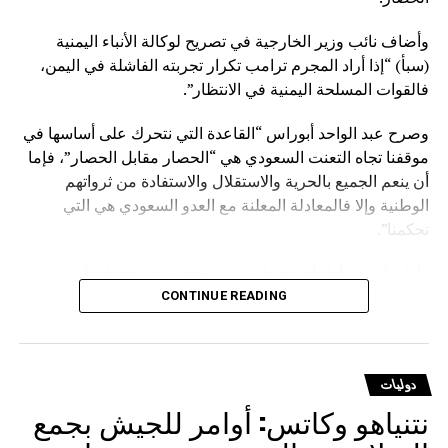
وأضاف نائب وزير الخارجية في تصريح لوكالة الأنباء اليمنية
(سبأ) “إذا أراد المجرم ترامب تكرار تجربته الفاشلة في اليمن،
فالقوات المسلحة اليمنية في الانتظار”.
وصرح عبد الواحد أبوراس “القاعدة التي نتحرك على أساسها في
موقفنا تجاه التعنت السعودي هي “الحصار مقابل الحصار”، فإما
أن ينعم الجميع بالحرية والاستقلال والاستفادة من ثرواتهم
الوطنية وإلا فالمعادلة المعلنة مع العدو السعودي هي التي
تحكمنا”.
وأفاد بأن من أراد أن يوّرط نفسه مع السعودية فهذا شأنه
وسيدفع ثمنا باهظا نتيجة قراره الخاطئ، مؤكدا أنهم يتحركون
CONTINUE READING
وفق حقوق مشروعة كفلتها كافة الأعراف والقوانين والمواثيق.
وشدد على أنه لا يوجد قانون على الأرض يصادر الحقوق
دوليات
المشروعة للشعوب إلا قانون الغاب، مشيرا إلى أن على
نتنياهو وكاتس: أوامر للجيش بجمع
السعودية أن تعي جيدا أن المخرج الوحيد لرفع الحصار عنها يتمثل
في رفع الحصار عن اليمن.