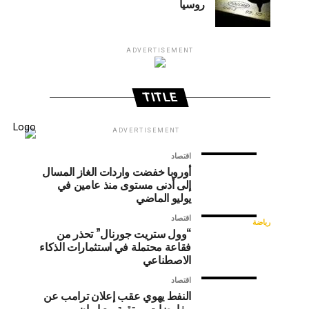
روسيا
ADVERTISEMENT
TITLE
ADVERTISEMENT
ارتفاع
كواليس
رياضة
اقتصاد
صفقة
مبيعات
اقتصاد
أوروبا خفضت واردات الغاز المسال
كأس
سبائك
إلى أدنى مستوى منذ عامين في
الذهب
العالم..
يوليو الماضي
في
راتب
إنفانتينو
اقتصاد
رياضة
ضخم
روسيا
تلقى
“وول ستريت جورنال” تحذر من
كان
فقاعة محتملة في استثمارات الذكاء
رئيس
يفقد
ينتظر
الاصطناعي
الاتحاد
إنفانتينو
الدولي
حلفاءه..
اقتصاد
بعد
لكرة
النفط يهوي عقب إعلان ترامب عن
مفاوضات مرتقبة مع إيران
القدم