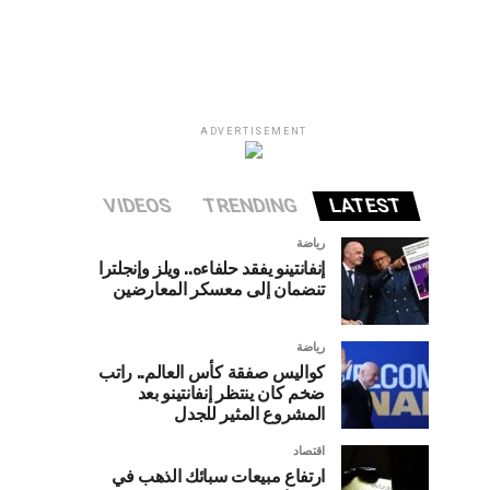
ADVERTISEMENT
VIDEOS
TRENDING
LATEST
رياضة
إنفانتينو يفقد حلفاءه.. ويلز وإنجلترا
تنضمان إلى معسكر المعارضين
رياضة
كواليس صفقة كأس العالم.. راتب
ضخم كان ينتظر إنفانتينو بعد
المشروع المثير للجدل
اقتصاد
ارتفاع مبيعات سبائك الذهب في