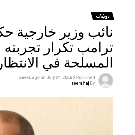
دوليات
نائب وزير خارجية حكو
ترامب تكرار تجربته ا
المسلحة في الانتظار
on
July 24, 2026
2 weeks ago
Published
reem haj
By