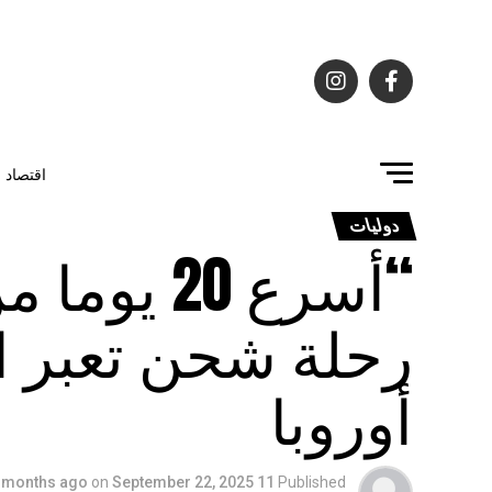
اقتصاد
دوليات
“أسرع 20 
رحلة شحن تعبر ا
أوروبا
on
September 22, 2025
11 months ago
Published