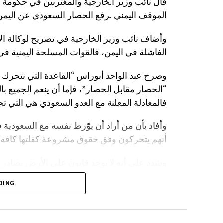
قال نائب وزير الخارجية والمغتربين في حكومة 
الموقف اليمني لرفع الحصار السعودي عن اليمن
وأضاف نائب وزير الخارجية في تصريح لوكالة الأنب
الفاشلة في اليمن، فالقوات المسلحة اليمنية في ا
وصرح عبد الواحد أبوراس “القاعدة التي نتحرك
“الحصار مقابل الحصار”، فإما أن ينعم الجميع بال
فالمعادلة المعلنة مع العدو السعودي هي التي تح
وأفاد بأن من أراد أن يوّرط نفسه مع السعودية ف
أنهم يتحركون وفق حقوق مشروعة كفلتها كافة ال
وشدد على أنه لا يوجد قانون على الأرض يصادر 
أن على السعودية أن تعي جيدا أن المخرج الوحيد
DING
ووجه أبوراس تنبيها لجميع دول العالم بإلزام شر
ذلك إخلاء للمسؤولية.