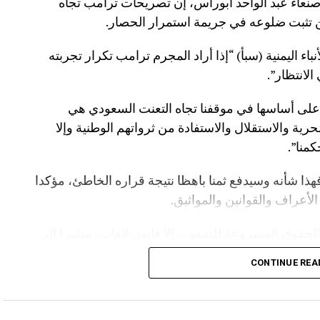
صنعاء عبد الواحد أبوراس، إن تصريحات ترامب تجاه
 تثبت ضلوعه في جريمة استمرار الحصار.
اء اليمنية (سبأ) “إذا أراد المجرم ترامب تكرار تجربته
لانتظار”.
 على أساسها في موقفنا تجاه التعنت السعودي هي
حرية والاستقلال والاستفادة من ثرواتهم الوطنية وإلا
كمنا”.
هذا شأنه وسيدفع ثمنا باهظا نتيجة قراره الخاطئ، مؤكدا
أعراف والقوانين والمواثيق.
الحقوق المشروعة للشعوب إلا قانون الغاب، مشيرا إلى
 لرفع الحصار عنها يتمثل في رفع الحصار عن اليمن.
CONTINUE REA
كاتها بتجنب الموانئ السعودية حتى إشعار آخر، معتبرا