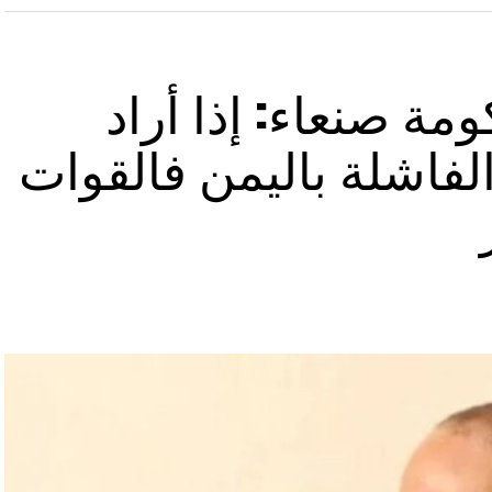
مة صنعاء: إذا أراد
لفاشلة باليمن فالقوات