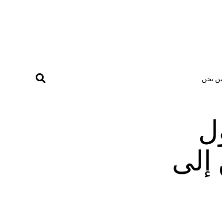
ن نحن
ول
إلى