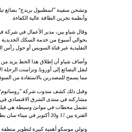
وتشحن سفينة “اسطنبول بريدج” بضائع تباع 
وأنظمة تخزين الطاقة عالية الكفاءة.
وقال شياو بين، مدير الأعمال في شركة ف
التقليدية عبر قناة السويس أو حول رأس الر
وأضاف شياو أن إطلاق هذا الخط يزيد من 
لنقل البضائع إلى أوروبا. وتزامنت الرحلة ا
مما يسمح للمصدرين بالاستفادة من السو
وقبل ذلك كشف مندوب شركة “روساتوم” الر
مشاركته في منتدى الشرق الاقتصادي في ف
تشمل محطات في موانئ وسيطة هي فيليكست
الفترة بين 17 و20 أكتوبر في ميناء سان بطرسبورغ الروسي.
وتولي موسكو أهمية كبيرة لتطوير منطقة ا