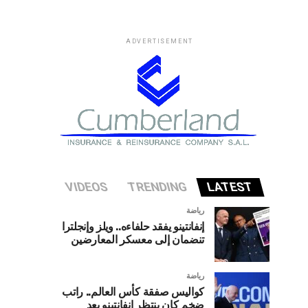
ADVERTISEMENT
VIDEOS
TRENDING
LATEST
رياضة
إنفانتينو يفقد حلفاءه.. ويلز وإنجلترا
تنضمان إلى معسكر المعارضين
رياضة
كواليس صفقة كأس العالم.. راتب
ضخم كان ينتظر إنفانتينو بعد