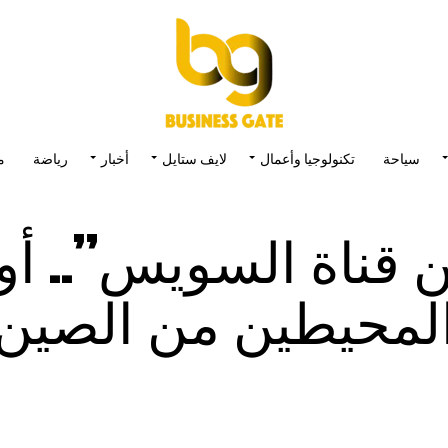
سياحة
تكنولوجيا وأعمال
لايف ستايل
أخبار
رياضة
م
يوما من قناة السويس”.. أ
لمحيطين من الصين 