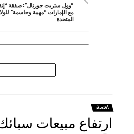
“وول ستريت جورنال”: صفقة “إنفي
مع الإمارات “مهمة وحاسمة” للولا
المتحدة
اقتصاد
ارتفاع مبيعات سبائك