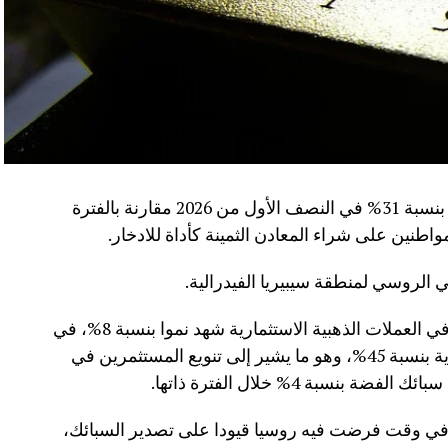
سجلت مبيعات سبائك الذهب في روسيا ارتفاعا بنسبة 31% في النصف الأول من 2026 مقارنة بالفترة
الروسي لمنطقة سيبيريا الفيدرالية.
كما كشفت البيانات أن حجم استثمارات العملاء في العملات الذهبية الاستثمارية شهد نموا بنسبة 8%، في
حين قفزت مشتريات العملات الفضية الاستثمارية بنسبة 45%، وهو ما يشير إلى تنويع المستثمرين في
سبة 4% خلال الفترة ذاتها.
 في وقت فرضت فيه روسيا قيودا على تصدير السبائك،