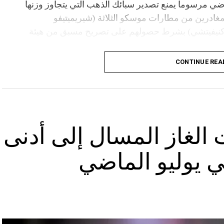
ي مرسوما يمنع تصدير سبائك الذهب التي يتجاوز وزنها
فرين المغادرين من مطارات موسكو الثلاثة (شيريميتيفو
(كنيفيتشي) بشرط حصولهم على تصريح مسبق من هيئة
CONTINUE REA
الغاز المسال إلى أدنى
 يوليو الماضي