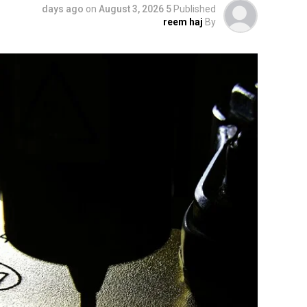
on
August 3, 2026
5 days ago
Published
reem haj
By