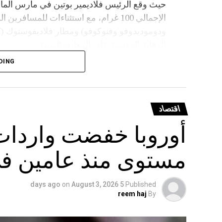
حيث وقع الرئيس فلاديمير بوتين في مارس الماض
الإجمالي 100 غرام، مع استثناءات للمسا
ودوموديدوفو وفنوكوفو) ومطار فلاديفوستوك 
الرقابة الروسية على المعادن الثمينة.
DING
اقتصاد
أوروبا خفضت واردات 
مستوى منذ عامين في
on
August 3, 2026
5 days ago
Published
reem haj
By