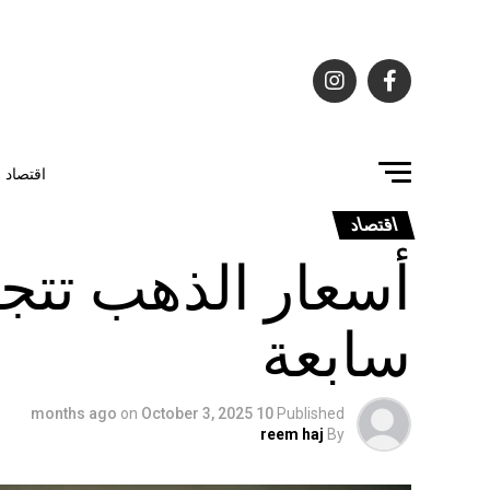
اقتصاد
اقتصاد
أسعار الذهب تتج
سابعة
on
October 3, 2025
10 months ago
Published
reem haj
By