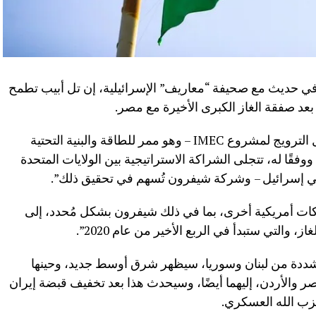
 في حديث مع صحيفة “معاريف” الإسرائيلية، إن تل أبيب تطمح
عد صفقة الغاز الكبرى الأخيرة مع مصر.
وأضاف: “تحدثت مع السفير الأمريكي حول الترويج لمشروع IMEC – وهو ممر للطاقة والبنية التحتية
وفقًا له، تتجلى الشراكة الاستراتيجية بين الولايات المتحدة
ي إسرائيل – وشركة شيفرون تُسهم في تحقيق ذلك”.
شركات أمريكية أخرى، بما في ذلك شيفرون بشكل مُحدد، إلى
والتي ستبدأ في الربع الأخير من عام 2020”.
متشددة من لبنان وسوريا، سيظهر شرق أوسط جديد، وحينها
 والأردن، إليهما أيضًا، وسيحدث هذا بعد تخفيف قبضة إيران
زب الله العسكري.