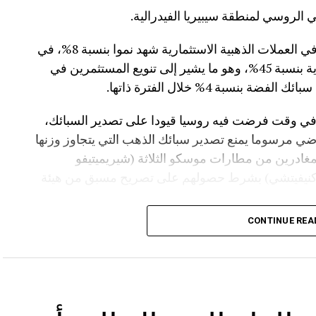
الروسي لمنطقة سيبيريا الفيدرالية.
كما كشفت البيانات أن حجم استثمارات العملاء في العملات الذهبية الاستثمارية شهد نموا بنسبة 8%، في
حين قفزت مشتريات العملات الفضية الاستثمارية بنسبة 45%، وهو ما يشير إلى تنويع المستثمرين في
سبة 4% خلال الفترة ذاتها.
 في وقت فرضت فيه روسيا قيودا على تصدير السبائك،
ي مرسوما يمنع تصدير سبائك الذهب التي يتجاوز وزنها
فرين المغادرين من مطارات موسكو الثلاثة (شيريميتيفو
(كنيفيتشي) بشرط حصولهم على تصريح مسبق من هيئة
CONTINUE REA