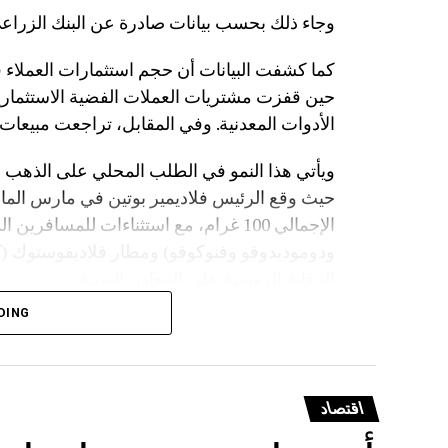
وجاء ذلك بحسب بيانات صادرة عن البنك الزراعي 
الأدوات المعدنية. وفي المقابل، تراجعت مبيعات سبائك الفضة بن
ويأتي هذا النمو في الطلب المحلي على الذهب
حيث وقع الرئيس فلاديمير بوتين في مارس الماض
الإجمالي 100 غرام، مع استثناءات للمسا
ودوموديدوفو وفنوكوفو) ومطار فلاديفوستوك 
الرقابة الروسية على المعادن الثمينة.
DING
اقتصاد