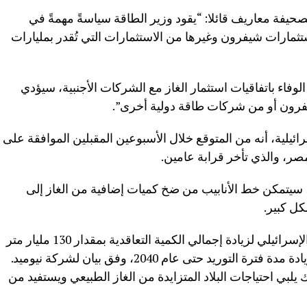
حيفة معاريف قائلا: “يقود وزير الطاقة سياسةً مهمةً في
تثمارات شيفرون وغيرها من الاستثمارات التي تُقدر بمليارات
وفاء باتفاقيات استثمار الغاز مع الشركات الأجنبية، سيؤدي
فرون أو من شركات طاقة دولية أخرى”.
يلية، أنه من المتوقع خلال الأسبوعين المقبلين الموافقة على
مصر، والذي تأخر قرابة عامين.
تشير التقديرات إلى أنه بحلول عام 2028، سيتمكن خط الأنابيب من ضخ كميات إضافية من الغاز إلى
كل كبير.
يذكر أن، مصر عدلت صفقة استيراد الغاز الإسرائيلي لزيادة إجمالي الكمية التعاقدية بمقدار 130 مليار متر
مكعب بإيرادات متوقعة 35 مليار دولار، وزيادة مدة فترة التوريد حتى عام 2040، وفق بيان لشركة نيوميد.
لبي احتياجات البلاد المتزايدة من الغاز الطبيعي ويستفيد من