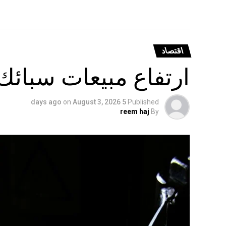
اقتصاد
ارتفاع مبيعات سبائك
on
August 3, 2026
5 days ago
Published
reem haj
By