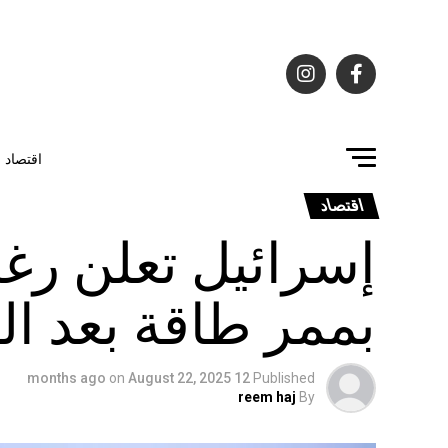
اقتصاد
اقتصاد
إسرائيل تعلن رغب
بممر طاقة بعد ا
on
August 22, 2025
12 months ago
Published
reem haj
By