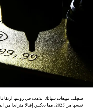
نفسها من 2025، مما يعكس إقبالا متزايدا من المواطنين على شراء المعادن الثمينة كأداة للادخار.