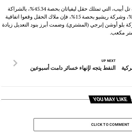
وحسب بيان لشركة نيو ميد إنرجي لبورصة تل أبيب، التي تمتلك حقل ليفياثان بحصة 45.34%، بالشراكة
مع شركة شيفرون الأمريكية بحصة 39.66%، وشركة ريشيو بحصة 15%، فإن ملاك الحقل وقعوا اتفاقية
ة بلو أوشن إنرجي (المشتري). وضمت أبرز بنود التعديل زيادة
UP NEXT
ركية
النفط يتجه لإنهاء خسائر دامت أسبوعين
YOU MAY LIKE
CLICK TO COMMENT