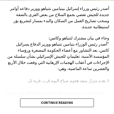
إنزال عقاب عسكري كبير بإيران، وبالطبع بالحوثيين أنفسهم”.
أصدر رئيس وزراء إسرائيل بينيامين نتنياهو ووزير دفاعه أوامر
وكان مصدر مسؤول في الهيئة العامة للنقل السعودية قد صرح
جديدة للجيش تقضي بجمع السلاح من بعض القرى بالضفة
الخميس، بأن سفينة (ENCELIA) التابعة لإحدى الشركات
وسحب تصاريح العمل من السكان والبدء بمسار لتشريع بؤر
السعودية، تعرضت لاستهداف أثناء إبحارها في البحر الأحمر، نتج
استيطانية جديدة.
عنه حريق في مقدمتها.
وجاء في بيان مشترك لنتياهو وكاتس:
وأكد المصدر أن جميع أفراد الطاقم بخير، مشيرا في السياق إلى
“أصدر رئيس الوزراء بنيامين نتنياهو ووزير الدفاع يسرائيل
أن الجهات المعنية اتخذت كافة الإجراءات اللازمة لتأمين السفينة
كاتس، بعد التشاور مع أعضاء الحكومة المصغرة ورؤساء
وطاقمها وحماية البيئة البحرية.
المؤسسة الأمنية، تعليماتٍ للجيش الإسرائيلي بشأن سلسلة من
الإجراءات في أعقاب الهجمات الإرهابية التي وقعت خلال الأربع
والعشرين ساعة الماضية، وهي:
1. هدم منزل منفذ هجوم صباح اليوم قرب قرية تل.
2. اتخاذ إجراءات حاسمة في القرى التي تُعدّ بؤرًا للإرهاب، تشمل
مصادرة الأسلحة وإلغاء تصاريح العمل، وغير ذلك.
CONTINUE READING
3. تعزيز القوات في جميع أنحاء الضفة الغربية.