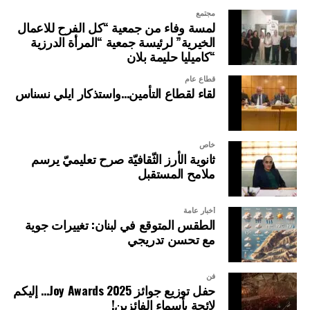
مجتمع
لمسة وفاء من جمعية “كل الفرح للاعمال
الخيرية” لرئيسة جمعية “المرأة الدرزية
“كاميليا حليمة بلان
قطاع عام
لقاء لقطاع التأمين…واستذكار ايلي نسناس
خاص
ثانوية الأرز الثّقافيّة صرح تعليميّ يرسم
ملامح المستقبل
أخبار عامة
الطقس المتوقع في لبنان: تغييرات جوية
مع تحسن تدريجي
فن
حفل توزيع جوائز Joy Awards 2025… إليكم
لائحة بأسماء الفائزين!