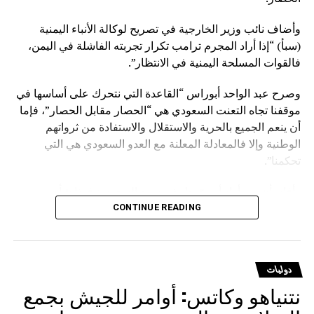
وأضاف نائب وزير الخارجية في تصريح لوكالة الأنباء اليمنية
(سبأ) “إذا أراد المجرم ترامب تكرار تجربته الفاشلة في اليمن،
فالقوات المسلحة اليمنية في الانتظار”.
وصرح عبد الواحد أبوراس “القاعدة التي نتحرك على أساسها في
موقفنا تجاه التعنت السعودي هي “الحصار مقابل الحصار”، فإما
أن ينعم الجميع بالحرية والاستقلال والاستفادة من ثرواتهم
الوطنية وإلا فالمعادلة المعلنة مع العدو السعودي هي التي
تحكمنا”.
وأفاد بأن من أراد أن يوّرط نفسه مع السعودية فهذا شأنه
وسيدفع ثمنا باهظا نتيجة قراره الخاطئ، مؤكدا أنهم يتحركون
CONTINUE READING
وفق حقوق مشروعة كفلتها كافة الأعراف والقوانين والمواثيق.
وشدد على أنه لا يوجد قانون على الأرض يصادر الحقوق
دوليات
المشروعة للشعوب إلا قانون الغاب، مشيرا إلى أن على
نتنياهو وكاتس: أوامر للجيش بجمع
السعودية أن تعي جيدا أن المخرج الوحيد لرفع الحصار عنها يتمثل
في رفع الحصار عن اليمن.