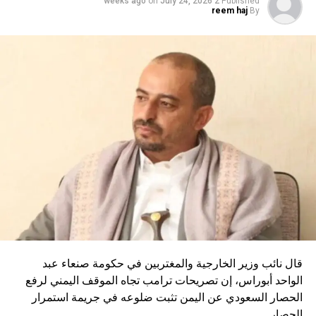
on
July 24, 2026
2 weeks ago
Published
DON'T MISS
reem haj
By
رئيس الأركان الإسرائيلي إيال زامير: سنواصل ضرب حزب
الله وسنستغل كل فرصة والغارات لن تتوقف
قال نائب وزير الخارجية والمغتربين في حكومة صنعاء عبد
الواحد أبوراس، إن تصريحات ترامب تجاه الموقف اليمني لرفع
الحصار السعودي عن اليمن تثبت ضلوعه في جريمة استمرار
الحصار.