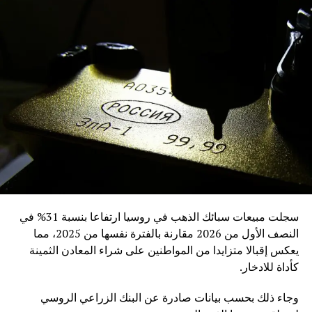
RELATED TOPICS:
UP NEX
حتفاظ النفط بمكاسبه الأسبوعية رغم هبوطه
DON'T MISS
الذهب يعود للارتفاع مع تزايد المخاطر الجيوسياسية
والتوترات التجارية
سجلت مبيعات سبائك الذهب في روسيا ارتفاعا بنسبة 31% في
النصف الأول من 2026 مقارنة بالفترة نفسها من 2025، مما
يعكس إقبالا متزايدا من المواطنين على شراء المعادن الثمينة
كأداة للادخار.
وجاء ذلك بحسب بيانات صادرة عن البنك الزراعي الروسي