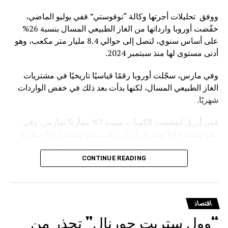
ووفق تحليلات أجرتها وكالة “نوفوستي” ففي يوليو الماضي،
خفّضت أوروبا وارداتها من الغاز الطبيعي المسال بنسبة 26%
على أساس سنوي، لتصل إلى حوالي 8.4 مليار متر مكعب، وهو
أدنى مستوى لها منذ سبتمبر 2024.
وفي مارس، سجّلت أوروبا رقمًا قياسيًا تاريخيًا في مشتريات
الغاز الطبيعي المسال، لكنها بدأت بعد ذلك في خفض الواردات
شهريًا.
ففي أبريل انخفضت الكميات بنسبة 7% مقارنةً بمارس، وفي
مايو بنسبة 11% مقارنةً بأبريل، وفي يونيو بنسبة 9.2% مقارنةً
بمايو، وفي يوليوبنسبة 16.9% مقارنةً بالشهر السابق.
CONTINUE READING
ويأتي هذا التراجع في ظل التوجه الأوروبي الرسمي للفكاك من
الغاز الروسي. ففي يناير الماضي، أقر مجلس الاتحاد الأوروبي
نظاماً للتخلص التدريجي من استيراد الغاز الروسي المسال
اقتصاد
والغاز القادم عبر الخطوط الأنبوبية
“وول ستريت جورنال” تحذر من
.وقد دخل حظر استيراد الغاز المسال بموجب العقود قصيرة