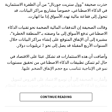
حذرت صحيفة “وول ستريت جورنال” من أن الطفرة الاستثمارية
في الذكاء الاصطناعي، خصوصاً مشاريع مراكز البيانات، قد
تتحول إلى فقاعة مالية تهدد الأسواق إذا ما انهارت.
وقالت الصحيفة إن التدفقات المالية الضخمة نحو تقنيات الذكاء
الاصطناعي تدفع الأسواق إلى ما وصفته بـ”المنطقة الخطرة”،
مشيرة إلى أن الإنفاق المتوقع على إنشاء مراكز البيانات خلال
السنوات الأربع المقبلة قد يصل إلى نحو 7 تريليونات دولار.
وأضافت أن هذه الاستثمارات قد تشكل عبئا على الاقتصاد في
حال لم تتمكن تطبيقات الذكاء الاصطناعي من تحقيق مستويات
نمو في الإنتاجية تتناسب مع حجم الإنفاق الضخم عليها.
وأشارت الصحيفة إلى أن توسع الاعتماد على القروض لتمويل
مشاريع الذكاء الاصطناعي يزيد من مخاطر حدوث صدمة للنظام
المالي، إذ إن انهيار الفقاعة المحتملة قد يمتد تأثيره إلى الأسواق
بشكل أوسع.
CONTINUE READING
وكانت صحيفة “NOTUS” قد نقلت في وقت سابق أن محللين