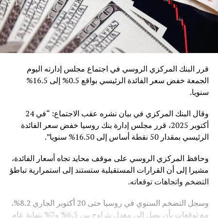
قرر البنك المركزي الروسي في اجتماع مجلس إدارته اليوم
الجمعة خفض سعر الفائدة الرئيسي بواقع 0.5% إلى 16.5%
سنويا.
وقال البنك المركزي في بيان نشره عقب الاجتماع: “في 24
أكتوبر 2025، قرر مجلس إدارة بنك روسيا خفض سعر الفائدة
الرئيسي بمقدار 50 نقطة أساس إلى 16.50% سنويا”.
وحافظ المركزي الروسي على موقف محايد تجاه أسعار الفائدة،
مشيرا إلى أن القرارات المستقبلية ستستند إلى استمرارية تباطؤ
التضخم واتجاهات توقعاته.
وسجل التضخم السنوي في روسيا حتى 20 أكتوبر الجاري 8.2%،
مع توقعات بأن يصل إلى معدل يتراوح بين 6.5% و7% بنهاية عام