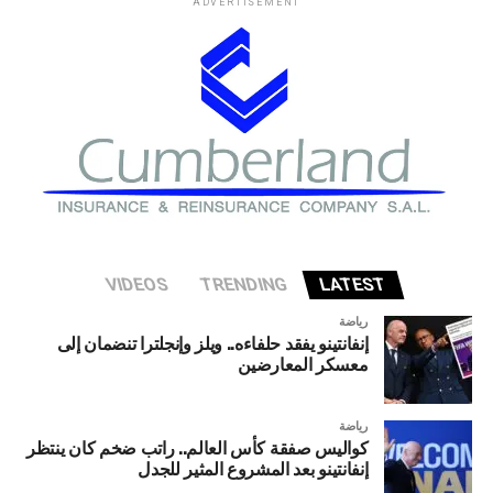
ADVERTISEMENT
في وزارة الخزانة الأميركية حذروا من ارتفاع المخاطر التي قد
تواجه الاقتصاد الأميركي إذا شهد قطاع الذكاء الاصطناعي
تصحيحا حادا أو انهيارا في التقييمات الاستثمارية.
VIDEOS
TRENDING
LATEST
رياضة
إنفانتينو يفقد حلفاءه.. ويلز وإنجلترا تنضمان إلى
معسكر المعارضين
رياضة
كواليس صفقة كأس العالم.. راتب ضخم كان ينتظر
إنفانتينو بعد المشروع المثير للجدل