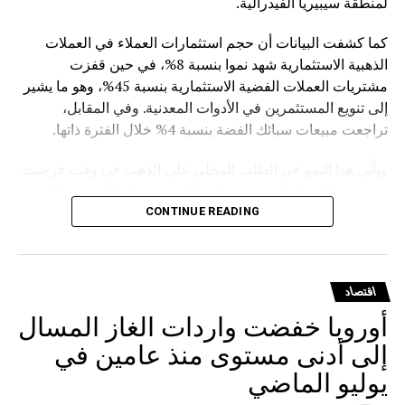
لمنطقة سيبيريا الفيدرالية.
كما كشفت البيانات أن حجم استثمارات العملاء في العملات
الذهبية الاستثمارية شهد نموا بنسبة 8%، في حين قفزت
مشتريات العملات الفضية الاستثمارية بنسبة 45%، وهو ما يشير
إلى تنويع المستثمرين في الأدوات المعدنية. وفي المقابل،
تراجعت مبيعات سبائك الفضة بنسبة 4% خلال الفترة ذاتها.
ويأتي هذا النمو في الطلب المحلي على الذهب في وقت فرضت
فيه روسيا قيودا على تصدير السبائك، حيث وقع الرئيس فلاديمير
بوتين في مارس الماضي مرسوما يمنع تصدير سبائك الذهب التي
CONTINUE READING
يتجاوز وزنها الإجمالي 100 غرام، مع استثناءات للمسافرين
المغادرين من مطارات موسكو الثلاثة (شيريميتيفو ودوموديدوفو
وفنوكوفو) ومطار فلاديفوستوك (كنيفيتشي) بشرط حصولهم
اقتصاد
على تصريح مسبق من هيئة الرقابة الروسية على المعادن
أوروبا خفضت واردات الغاز المسال
الثمينة.
إلى أدنى مستوى منذ عامين في
يوليو الماضي