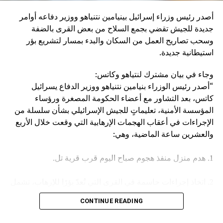
إنزال عقاب عسكري كبير بإيران، وبالطبع بالحوثيين أنفسهم”.
أصدر رئيس وزراء إسرائيل بينيامين نتنياهو ووزير دفاعه أوامر
وكان مصدر مسؤول في الهيئة العامة للنقل السعودية قد صرح
جديدة للجيش تقضي بجمع السلاح من بعض القرى بالضفة
الخميس، بأن سفينة (ENCELIA) التابعة لإحدى الشركات
وسحب تصاريح العمل من السكان والبدء بمسار لتشريع بؤر
السعودية، تعرضت لاستهداف أثناء إبحارها في البحر الأحمر، نتج
استيطانية جديدة.
عنه حريق في مقدمتها.
وجاء في بيان مشترك لنتياهو وكاتس:
وأكد المصدر أن جميع أفراد الطاقم بخير، مشيرا في السياق إلى
“أصدر رئيس الوزراء بنيامين نتنياهو ووزير الدفاع يسرائيل
أن الجهات المعنية اتخذت كافة الإجراءات اللازمة لتأمين السفينة
كاتس، بعد التشاور مع أعضاء الحكومة المصغرة ورؤساء
وطاقمها وحماية البيئة البحرية.
المؤسسة الأمنية، تعليماتٍ للجيش الإسرائيلي بشأن سلسلة من
الإجراءات في أعقاب الهجمات الإرهابية التي وقعت خلال الأربع
والعشرين ساعة الماضية، وهي:
1. هدم منزل منفذ هجوم صباح اليوم قرب قرية تل.
2. اتخاذ إجراءات حاسمة في القرى التي تُعدّ بؤرًا للإرهاب، تشمل
مصادرة الأسلحة وإلغاء تصاريح العمل، وغير ذلك.
CONTINUE READING
3. تعزيز القوات في جميع أنحاء الضفة الغربية.