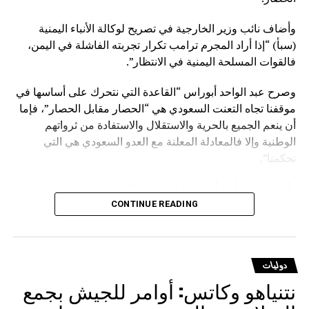
وأضاف نائب وزير الخارجية في تصريح لوكالة الأنباء اليمنية
(سبأ) “إذا أراد المجرم ترامب تكرار تجربته الفاشلة في اليمن،
فالقوات المسلحة اليمنية في الانتظار”.
وصرح عبد الواحد أبوراس “القاعدة التي نتحرك على أساسها في
موقفنا تجاه التعنت السعودي هي “الحصار مقابل الحصار”، فإما
أن ينعم الجميع بالحرية والاستقلال والاستفادة من ثرواتهم
الوطنية وإلا فالمعادلة المعلنة مع العدو السعودي هي التي
تحكمنا”.
وأفاد بأن من أراد أن يوّرط نفسه مع السعودية فهذا شأنه
وسيدفع ثمنا باهظا نتيجة قراره الخاطئ، مؤكدا أنهم يتحركون
CONTINUE READING
وفق حقوق مشروعة كفلتها كافة الأعراف والقوانين والمواثيق.
وشدد على أنه لا يوجد قانون على الأرض يصادر الحقوق
دوليات
المشروعة للشعوب إلا قانون الغاب، مشيرا إلى أن على
نتنياهو وكاتس: أوامر للجيش بجمع
السعودية أن تعي جيدا أن المخرج الوحيد لرفع الحصار عنها يتمثل
في رفع الحصار عن اليمن.