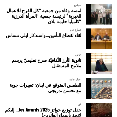
مجتمع
لمسة وفاء من جمعية “كل الفرح للاعمال
الخيرية” لرئيسة جمعية “المرأة الدرزية
“كاميليا حليمة بلان
قطاع عام
لقاء لقطاع التأمين…واستذكار ايلي نسناس
خاص
ثانوية الأرز الثّقافيّة صرح تعليميّ يرسم
ملامح المستقبل
أخبار عامة
الطقس المتوقع في لبنان: تغييرات جوية
مع تحسن تدريجي
فن
حفل توزيع جوائز Joy Awards 2025… إليكم
لائحة بأسماء الفائزين!