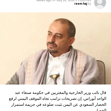
on
July 24, 2026
2 weeks ago
Published
ضعاف باستثمار 170 مليون دولار
reem haj
By
DON'T MISS
البنك المركزي الروسي في آخر اجتماعات 2025 يقرر خفض
الفائدة الرئيسي بواقع 0.5% إلى 16%
قال نائب وزير الخارجية والمغتربين في حكومة صنعاء عبد
الواحد أبوراس، إن تصريحات ترامب تجاه الموقف اليمني لرفع
الحصار السعودي عن اليمن تثبت ضلوعه في جريمة استمرار
الحصار.