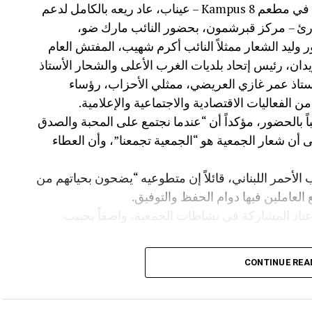
نظّمت جمعية تجار وصناعيي الغرب عشاءً خيرياً في مطعم Kampus 8 – عيناب، عاد ريعه بالكامل لدعم
وارئ – مركز قبرشمون، بحضور النائب مارك ضو،
ور وليد الشعار ممثلاً النائب أكرم شهيب، المفتش العام
زيدان، رئيس إتحاد بلديات الغرب الأعلى والشحار الأستاذ
لأستاذ عمر غازي العريضي، ممثلي الأحزاب، رؤساء
 الفعاليات الاقتصادية والاجتماعية والإعلامية.
 بالحضور، مؤكداً أن “عندما نجتمع على المحبة والصدق
لى أن شعار الجمعية هو “الجمعية تجمعنا”، وأن العطاء
 الأحمر اللبناني، قائلاً إن متطوعيه “يضحون بحياتهم من
 العاملين فيها دوام الحفظ والتوفيق.
عتاد المشاركة في نشاطات الجمعية، واصفاً بحبيب
الدعوة للمشاركة في الأمسية دعماً للصليب الأحمر
CONTINUE REA
 إدارة مطعم Kampus 8 والعاملين فيه، وعلى رأسهم الدكتور غازي الشعار صاحب المطعم
لحفل.
كذلك شكر العياش وسائل الإعلام التي واكبت المناسبة، وخصّ بالشكر مجلة Business Gate ممثلة