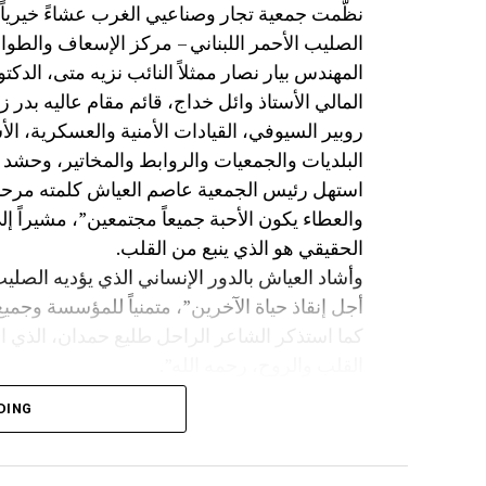
الصليب الأحمر اللبناني – مركز الإسعاف والط
المهندس بيار نصار ممثلاً النائب نزيه متى، الدكت
المالي الأستاذ وائل خداج، قائم مقام عاليه بدر 
روبير السيوفي، القيادات الأمنية والعسكرية، ا
البلديات والجمعيات والروابط والمخاتير، وحشد من
استهل رئيس الجمعية عاصم العياش كلمته مرحباً
والعطاء يكون الأحبة جميعاً مجتمعين”، مشيراً إ
الحقيقي هو الذي ينبع من القلب.
وأشاد العياش بالدور الإنساني الذي يؤديه الصليب
أجل إنقاذ حياة الآخرين”، متمنياً للمؤسسة وجميع
كما استذكر الشاعر الراحل طليع حمدان، الذي ا
القلب والروح، رحمه الله”.
وتوجّه بالشكر إلى الشاعر مازن غنام الذي لبّى 
DING
اللبناني، وإلى
ورئيس بلدية عيناب، تقديراً لتعاونهم في إنجاح ا