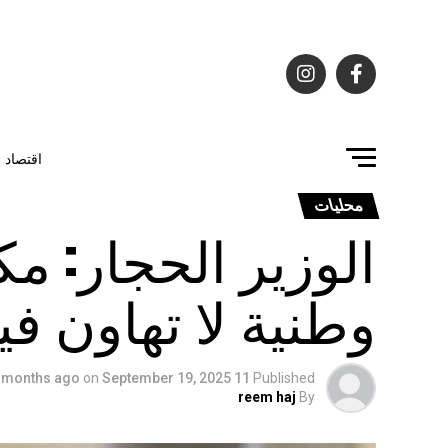
اقتصاد
محليات
الوزير الحجار: م
وطنية لا تهاون في
on
September 19, 2025
11 months ago
Published
reem haj
By