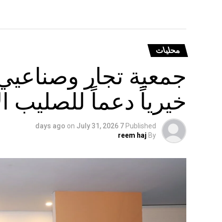
محليات
جمعية تجار وصناعيي 
خيرياً دعماً للصليب ال
on
July 31, 2026
7 days ago
Published
reem haj
By