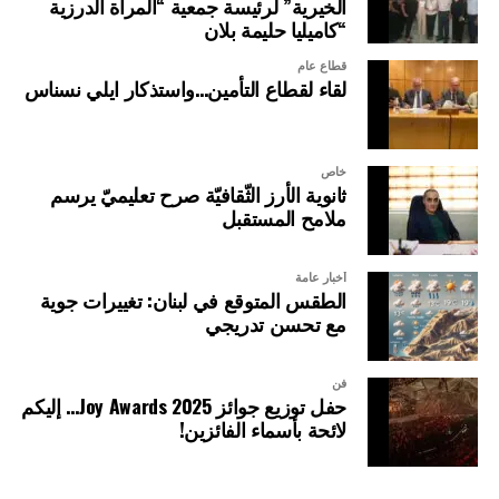
الخيرية” لرئيسة جمعية “المرأة الدرزية
“كاميليا حليمة بلان
قطاع عام
لقاء لقطاع التأمين…واستذكار ايلي نسناس
خاص
ثانوية الأرز الثّقافيّة صرح تعليميّ يرسم
ملامح المستقبل
أخبار عامة
الطقس المتوقع في لبنان: تغييرات جوية
مع تحسن تدريجي
فن
حفل توزيع جوائز Joy Awards 2025… إليكم
لائحة بأسماء الفائزين!