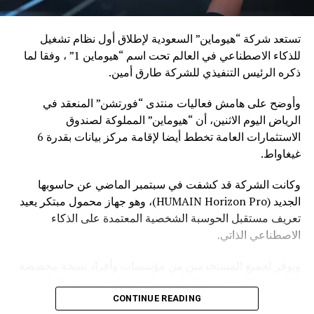
تستعد شركة “هيوماين” السعودية لإطلاق أول نظام تشغيل
للذكاء الاصطناعي في العالم تحت اسم “هيوماين 1” ، وفقا لما
ذكره الرئيس التنفيذي للشركة طارق أمين.
وأوضح على هامش فعاليات منتدى “فورتشن” المنعقد في
الرياض اليوم الاثنين، أن “هيوماين” المملوكة لصندوق
الاستثمارات العامة تخطط أيضا لإقامة مركز بيانات بقدرة 6
غيغاواط.
وكانت الشركة قد كشفت في سبتمبر الماضي عن حاسوبها
الجديد (HUMAIN Horizon Pro)، وهو جهاز محمول مبتكر يعيد
تعريف مستقبل الحوسبة الشخصية المعتمدة على الذكاء
الاصطناعي الذاتي.
ويوفر لجميع المستخدمين من مؤسسات وأفراد نسخة مخصصة
للاستخدام الشخصي والإبداعي، مع تطبيقات هيوماين للذكاء
الاصطناعي مثبتة مسبقا وجاهزة للتفعيل، وإمكانية إضافة خواص
CONTINUE READING