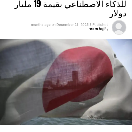
للذكاء الاصطناعي بقيمة 19 مليار
وفي هذا السياق، يحذر المحلل مارك لي من شركة “بيرنشتاين”
دولار
من أن أسعار رقائق الذاكرة تتجه نحو ارتفاعات حادة وغير
مسبوقة.
on
December 21, 2025
8 months ago
Published
reem haj
By
ورغم كل ذلك، لا يبدو أن الطلب سيتراجع قريبا، خاصة مع تصاعد
وتيرة الإنفاق. إذ أعلنت “أمازون” إلى جانب “غوغل”عن خطط
استثمارية ضخمة في مشاريع بنية تحتية قد تصل قيمتها إلى
مئات المليارات من الدولارات هذا العام، ما يشير إلى أن
المنافسة على الرقائق أو حروب الرقائق ما زالت في بدايتها
فقط.