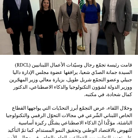
قامت رئيسة تجمّع رجال وسيّدات الأعمال اللبنانيين (RDCL)
السيدة جمانة الصدّي شعيا، يرافقها عضوة مجلس الإدارة داليا
جبيلي وعضو التجمّع شربل طويل، بزيارة معالي وزير المهجّرين
ووزير الدولة لشؤون التكنولوجيا والذكاء الاصطناعي، الدكتور
كمال شحادة، في مكتبه.
وخلال اللقاء، عرض التجمّع أبرز التحدّيات التي يواجهها القطاع
الخاص اللبناني الشّرعي في مجالات التحوّل الرقمي والتكنولوجيا
الناشئة، مؤكّدا أنّ الذكاء الاصطناعي يشكّل ركيزة أساسية
للنهوض بالاقتصاد الوطني وتحقيق النمو المستدام. كما تمّ التأكيد
على تعزيز التعاون بين القطاعين العام والخاص في مجالي الأمن