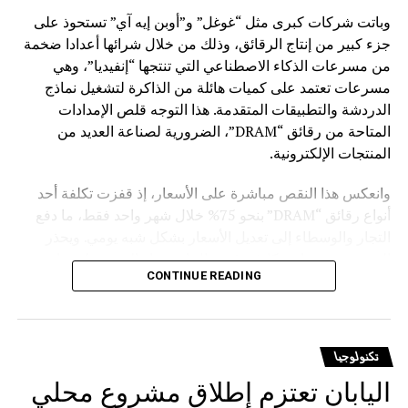
وباتت شركات كبرى مثل “غوغل” و”أوبن إيه آي” تستحوذ على
جزء كبير من إنتاج الرقائق، وذلك من خلال شرائها أعدادا ضخمة
من مسرعات الذكاء الاصطناعي التي تنتجها “إنفيديا”، وهي
مسرعات تعتمد على كميات هائلة من الذاكرة لتشغيل نماذج
الدردشة والتطبيقات المتقدمة. هذا التوجه قلص الإمدادات
المتاحة من رقائق “DRAM”، الضرورية لصناعة العديد من
المنتجات الإلكترونية.
وانعكس هذا النقص مباشرة على الأسعار، إذ قفزت تكلفة أحد
أنواع رقائق “DRAM” بنحو 75% خلال شهر واحد فقط، ما دفع
التجار والوسطاء إلى تعديل الأسعار بشكل شبه يومي. ويحذر
البعض من سيناريو كارثي في حال استمرار الوضع على ما هو
CONTINUE READING
عليه.
أمام هذا الواقع، تجد الشركات المعتمدة على الرقائق نفسها أمام
قرارات مصيرية. فقد لمح “إيلون ماسك” إلى احتمال لجوء “تسلا”
تكنولوجيا
إلى بناء مصنعها الخاص لإنتاج الذاكرة، بينما تدرس “سوني” تأجيل
اليابان تعتزم إطلاق مشروع محلي
إطلاق الجيل الجديد من “بلاي ستيشن” إلى عام 2029.