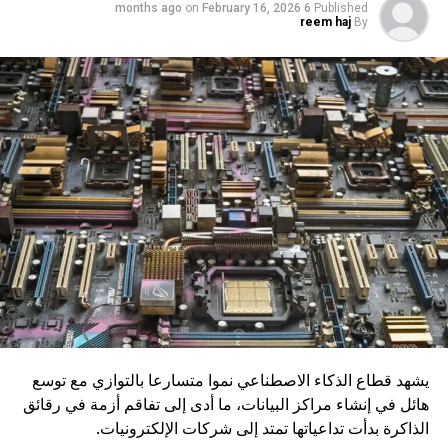
on
February 16, 2026
6 months ago
Published
DON'T MISS
reem haj
By
مؤتمر الذكاء الاصطناعي في لبنان 2025: نحو نموذج لبناني
مبتكر ومسؤول
يشهد قطاع الذكاء الاصطناعي نموا متسارعا بالتوازي مع توسع
هائل في إنشاء مراكز البيانات، ما أدى إلى تفاقم أزمة في رقائق
الذاكرة بدأت تداعياتها تمتد إلى شركات الإلكترونيات.