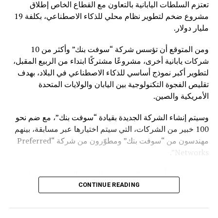
تعتزم السلطات اليابانية بالتعاون مع القطاع الخاص إطلاق
مشروع ضخم لتطوير نظام محلي للذكاء الاصطناعي، بكلفة 19
مليار دولار.
ومن المتوقع أن تؤسس شركة “سوفت بنك” وأكثر من 10
شركات يابانية أخرى، مشروعًا مشتركًا ابتداء من الربيع المقبل،
لتطوير أكبر نموذج أساسي للذكاء الاصطناعي في البلاد، بهدف
تقليص الفجوة التكنولوجية بين اليابان والولايات المتحدة
الأمريكية والصين.
وسيتم إنشاء الشركة الجديدة بقيادة “سوفت بنك”، مع ضم نحو
100 خبير من الشركات، التي سيتم اختيارها عبر مسابقة، بينهم
مهندسون من “سوفت بنك” ومطوّرون من شركة “Preferred
Networks”.
ومن المنتظر أن يصل النموذج قيد التطوير إلى مستوى تريليون
مُعامل (Parameters)، بما يجعله مماثلًا لأبرز النماذج العالمية
CONTINUE READING
في الولايات المتحدة والصين، كما سيُتاح للشركات اليابانية
استخدامه وتكييفه مع احتياجاتها المختلفة، بدءا من التصنيع