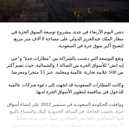
دشن اليوم الأربعاء في جدة، مشروع توسعة السوق الحرة في
مطار الملك عبدالعزيز الدولي على مساحة 8 آلاف متر مربع،
لتصبح أكبر سوق حرة في السعودية.
وتقع التوسعة التي دشنت بالشراكة بين “مطارات جدة” و”جي
إيه اتش” للأسواق الحرة بين الصالة 1 والشمالية، حيث تضم أكثر
من 500 علامة تجارية عالمية ومحلية، عبر 35 متجرا ومعرضا.
وكانت المطارات السعودية قد اتجهت إلى دعوة شركات عالمية
للدخول في منافسة لتطوير الأسواق الحرة لديها.
ووافقت الحكومة السعودية في سبتمبر 2022 على إنشاء أسواق
حرة، بحسب الحاجة، في المنافذ الحدودية للبلاد والسماح بالبيع
فيها للمسافرين القادمين المغادرين منها، حيث يدعم نشاط
الأسواق الحرة إيرادات المطارات، وتوفير البنية التحتية الحيوية