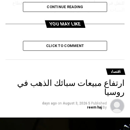
للنقل في جميع أنحاء السعودية، وسيساعد على تنشيط قطاع
CONTINUE READING
السياحة والضيافة وتحقيق رؤية السعودية 2030.
YOU MAY LIKE
RELATED TOPICS:
UP NEX
نخفاض أسعار الذهب مع تركيز الأسواق على قرار الفائدة
لأمريكية
CLICK TO COMMENT
DON'T MISS
الأسواق العالمية في حالة ترقب.. استقرار الأسهم وتراجع
الذهب قبل قرار الفيدرالي الأمريكي
اقتصاد
ارتفاع مبيعات سبائك الذهب في
روسيا
on
August 3, 2026
5 days ago
Published
reem haj
By