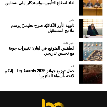
لقاء لقطاع التأمين…واستذكار ايلي نسناس
خاص
ثانوية الأرز الثّقافيّة صرح تعليميّ يرسم
ملامح المستقبل
أخبار عامة
الطقس المتوقع في لبنان: تغييرات جوية
مع تحسن تدريجي
فن
حفل توزيع جوائز Joy Awards 2025… إليكم
لائحة بأسماء الفائزين!