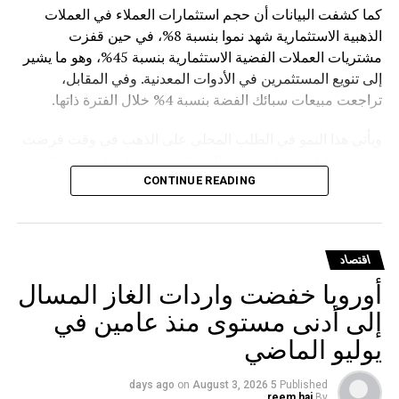
كما كشفت البيانات أن حجم استثمارات العملاء في العملات
الذهبية الاستثمارية شهد نموا بنسبة 8%، في حين قفزت
مشتريات العملات الفضية الاستثمارية بنسبة 45%، وهو ما يشير
إلى تنويع المستثمرين في الأدوات المعدنية. وفي المقابل،
تراجعت مبيعات سبائك الفضة بنسبة 4% خلال الفترة ذاتها.
ويأتي هذا النمو في الطلب المحلي على الذهب في وقت فرضت
فيه روسيا قيودا على تصدير السبائك، حيث وقع الرئيس فلاديمير
بوتين في مارس الماضي مرسوما يمنع تصدير سبائك الذهب التي
CONTINUE READING
يتجاوز وزنها الإجمالي 100 غرام، مع استثناءات للمسافرين
المغادرين من مطارات موسكو الثلاثة (شيريميتيفو ودوموديدوفو
وفنوكوفو) ومطار فلاديفوستوك (كنيفيتشي) بشرط حصولهم
اقتصاد
على تصريح مسبق من هيئة الرقابة الروسية على المعادن
أوروبا خفضت واردات الغاز المسال
الثمينة.
إلى أدنى مستوى منذ عامين في
يوليو الماضي
on
August 3, 2026
5 days ago
Published
reem haj
By