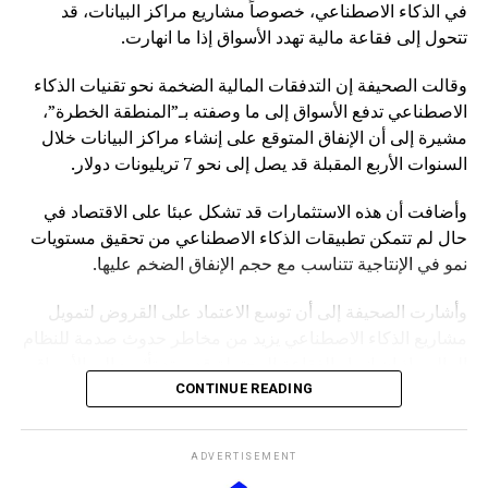
في الذكاء الاصطناعي، خصوصاً مشاريع مراكز البيانات، قد
تتحول إلى فقاعة مالية تهدد الأسواق إذا ما انهارت.
وقالت الصحيفة إن التدفقات المالية الضخمة نحو تقنيات الذكاء
الاصطناعي تدفع الأسواق إلى ما وصفته بـ”المنطقة الخطرة”،
مشيرة إلى أن الإنفاق المتوقع على إنشاء مراكز البيانات خلال
السنوات الأربع المقبلة قد يصل إلى نحو 7 تريليونات دولار.
وأضافت أن هذه الاستثمارات قد تشكل عبئا على الاقتصاد في
حال لم تتمكن تطبيقات الذكاء الاصطناعي من تحقيق مستويات
نمو في الإنتاجية تتناسب مع حجم الإنفاق الضخم عليها.
وأشارت الصحيفة إلى أن توسع الاعتماد على القروض لتمويل
مشاريع الذكاء الاصطناعي يزيد من مخاطر حدوث صدمة للنظام
المالي، إذ إن انهيار الفقاعة المحتملة قد يمتد تأثيره إلى الأسواق
بشكل أوسع.
CONTINUE READING
وكانت صحيفة “NOTUS” قد نقلت في وقت سابق أن محللين
ADVERTISEMENT
في وزارة الخزانة الأميركية حذروا من ارتفاع المخاطر التي قد