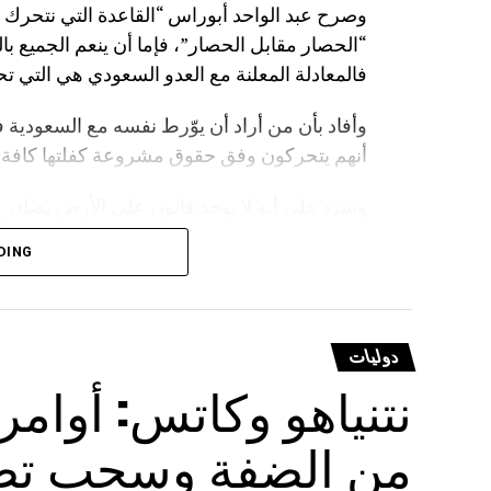
وصرح عبد الواحد أبوراس “القاعدة التي نتحرك
“الحصار مقابل الحصار”، فإما أن ينعم الجميع بال
فالمعادلة المعلنة مع العدو السعودي هي التي تح
وأفاد بأن من أراد أن يوّرط نفسه مع السعودية ف
أنهم يتحركون وفق حقوق مشروعة كفلتها كافة ال
وشدد على أنه لا يوجد قانون على الأرض يصادر 
أن على السعودية أن تعي جيدا أن المخرج الوحيد
DING
ووجه أبوراس تنبيها لجميع دول العالم بإلزام شر
ذلك إخلاء للمسؤولية.
دوليات
ترامب يتوعد بـ”عقاب كبير”
نتنياهو وكاتس: أوام
وفي وقت سابق، هدد الرئيس الأمريكي دونالد ت
من الضفة وسحب تصار
إذا كررت استهدافها لسفن خلال محاولتها عبور مض
البحر الأحمر بخليج عدن والمحيط الهندي.