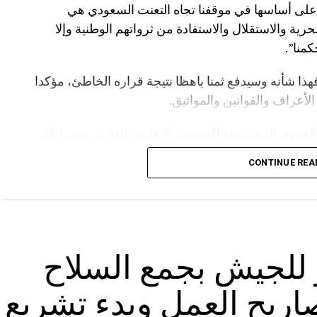
 على أساسها في موقفنا تجاه التعنت السعودي هي
حرية والاستقلال والاستفادة من ثرواتهم الوطنية وإلا
كمنا”.
هذا شأنه وسيدفع ثمنا باهظا نتيجة قراره الخاطئ، مؤكدا
أعراف والقوانين والمواثيق.
الحقوق المشروعة للشعوب إلا قانون الغاب، مشيرا إلى
 لرفع الحصار عنها يتمثل في رفع الحصار عن اليمن.
CONTINUE REA
كاتها بتجنب الموانئ السعودية حتى إشعار آخر، معتبرا
ر للجيش بجمع السلاح
رامب بإنزال “عقاب عسكري كبير” ضد إيران والحوثيين
يح العمل وبدء تشريع
يق باب المندب البوابة الجنوبية الحيوية التي تصل مياه