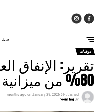
اقتصاد
دوليات
تقرير: الإنفاق ا
80% من ميزانية البنتاغون بحلول 2035
on
January 29, 2026
6 months ago
Published
reem haj
By