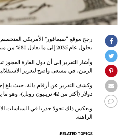
رجح موقع “سيمافور” الأمريكي المتخصص أ
بحلول عام 2035 إلى ما يعادل 80% من ميزانية وزارة الحرب الأمريكية الحالية.
وأشار التقرير إلى أن دول القارة العجوز تس
الزمن، في مسعى واضح لتعزيز الاستقلالية
دولار (أكثر من 42 تريليون روبل)، وهو ما يمثل ضعف المبلغ الذي أنفق قبل عشر سنوات فقط.
ويعكس ذلك تحولا جذريا في السياسات الاست
الراهنة.
RELATED TOPICS: