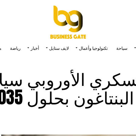
سياحة
تكنولوجيا وأعمال
لايف ستايل
أخبار
رياضة
م
لعسكري الأوروبي سي