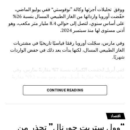
ووفق تحليلات أجرتها وكالة “نوفوستي” ففي يوليو الماضي،
خفّضت أوروبا وارداتها من الغاز الطبيعي المسال بنسبة 26%
على أساس سنوي، لتصل إلى حوالي 8.4 مليار متر مكعب، وهو
أدنى مستوى لها منذ سبتمبر 2024.
وفي مارس، سجّلت أوروبا رقمًا قياسيًا تاريخيًا في مشتريات
الغاز الطبيعي المسال، لكنها بدأت بعد ذلك في خفض الواردات
شهريًا.
ففي أبريل انخفضت الكميات بنسبة 7% مقارنةً بمارس، وفي
مايو بنسبة 11% مقارنةً بأبريل، وفي يونيو بنسبة 9.2% مقارنةً
بمايو، وفي يوليوبنسبة 16.9% مقارنةً بالشهر السابق.
CONTINUE READING
ويأتي هذا التراجع في ظل التوجه الأوروبي الرسمي للفكاك من
الغاز الروسي. ففي يناير الماضي، أقر مجلس الاتحاد الأوروبي
نظاماً للتخلص التدريجي من استيراد الغاز الروسي المسال
اقتصاد
والغاز القادم عبر الخطوط الأنبوبية
“وول ستريت جورنال” تحذر من
.وقد دخل حظر استيراد الغاز المسال بموجب العقود قصيرة