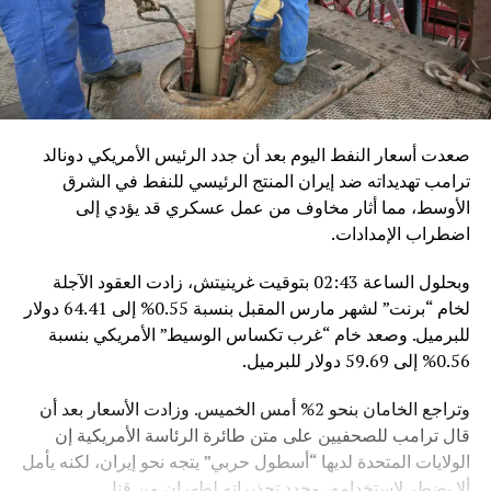
صعدت أسعار النفط اليوم بعد أن جدد الرئيس الأمريكي دونالد
ترامب تهديداته ضد إيران المنتج الرئيسي للنفط في الشرق
الأوسط، مما أثار مخاوف من عمل عسكري قد يؤدي إلى
اضطراب الإمدادات.
وبحلول الساعة 02:43 بتوقيت غرينيتش، زادت العقود الآجلة
لخام “برنت” لشهر مارس المقبل بنسبة 0.55% إلى 64.41 دولار
للبرميل. وصعد خام “غرب تكساس الوسيط” الأمريكي بنسبة
0.56% إلى 59.69 دولار للبرميل.
وتراجع الخامان بنحو 2% أمس الخميس. وزادت الأسعار بعد أن
قال ترامب للصحفيين على متن طائرة الرئاسة الأمريكية إن
الولايات المتحدة لديها “أسطول حربي” يتجه نحو إيران، لكنه يأمل
ألا يضطر لاستخدامه، وجدد تحذيراته لطهران من قتل