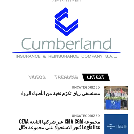
ADVERTISEMENT
في وزارة الخزانة الأميركية حذروا من ارتفاع المخاطر التي قد
تواجه الاقتصاد الأميركي إذا شهد قطاع الذكاء الاصطناعي
تصحيحا حادا أو انهيارا في التقييمات الاستثمارية.
VIDEOS
TRENDING
LATEST
UNCATEGORIZED
مستشفى رياق تكرّم نخبة من الأطباء الرواد
UNCATEGORIZED
مجموعة CMA CGM عبر شركتها التابعة CEVA
Logistics تُنجز الاستحواذ على مجموعة فتّال