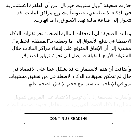
حذرت صحيفة “وول ستريت جورنال” من أن الطفرة الاستثمارية
في الذكاء الاصطناعي، خصوصاً مشاريع مراكز البيانات، قد
تتحول إلى فقاعة مالية تهدد الأسواق إذا ما انهارت.
وقالت الصحيفة إن التدفقات المالية الضخمة نحو تقنيات الذكاء
الاصطناعي تدفع الأسواق إلى ما وصفته بـ”المنطقة الخطرة”،
مشيرة إلى أن الإنفاق المتوقع على إنشاء مراكز البيانات خلال
السنوات الأربع المقبلة قد يصل إلى نحو 7 تريليونات دولار.
وأضافت أن هذه الاستثمارات قد تشكل عبئا على الاقتصاد في
حال لم تتمكن تطبيقات الذكاء الاصطناعي من تحقيق مستويات
نمو في الإنتاجية تتناسب مع حجم الإنفاق الضخم عليها.
وأشارت الصحيفة إلى أن توسع الاعتماد على القروض لتمويل
مشاريع الذكاء الاصطناعي يزيد من مخاطر حدوث صدمة للنظام
المالي، إذ إن انهيار الفقاعة المحتملة قد يمتد تأثيره إلى الأسواق
بشكل أوسع.
CONTINUE READING
وكانت صحيفة “NOTUS” قد نقلت في وقت سابق أن محللين