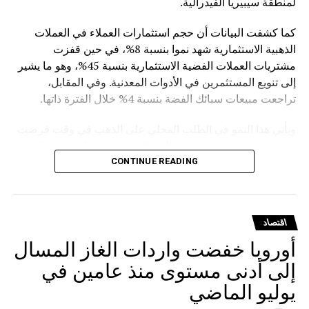
لمنطقة سيبيريا الفيدرالية.
كما كشفت البيانات أن حجم استثمارات العملاء في العملات
الذهبية الاستثمارية شهد نموا بنسبة 8%، في حين قفزت
مشتريات العملات الفضية الاستثمارية بنسبة 45%، وهو ما يشير
إلى تنويع المستثمرين في الأدوات المعدنية. وفي المقابل،
تراجعت مبيعات سبائك الفضة بنسبة 4% خلال الفترة ذاتها.
ويأتي هذا النمو في الطلب المحلي على الذهب في وقت فرضت
فيه روسيا قيودا على تصدير السبائك، حيث وقع الرئيس فلاديمير
بوتين في مارس الماضي مرسوما يمنع تصدير سبائك الذهب التي
CONTINUE READING
يتجاوز وزنها الإجمالي 100 غرام، مع استثناءات للمسافرين
المغادرين من مطارات موسكو الثلاثة (شيريميتيفو ودوموديدوفو
وفنوكوفو) ومطار فلاديفوستوك (كنيفيتشي) بشرط حصولهم
اقتصاد
على تصريح مسبق من هيئة الرقابة الروسية على المعادن
أوروبا خفضت واردات الغاز المسال
الثمينة.
إلى أدنى مستوى منذ عامين في
يوليو الماضي