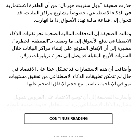
حذرت صحيفة “وول ستريت جورنال” من أن الطفرة الاستثمارية
في الذكاء الاصطناعي، خصوصاً مشاريع مراكز البيانات، قد
تتحول إلى فقاعة مالية تهدد الأسواق إذا ما انهارت.
وقالت الصحيفة إن التدفقات المالية الضخمة نحو تقنيات الذكاء
الاصطناعي تدفع الأسواق إلى ما وصفته بـ”المنطقة الخطرة”،
مشيرة إلى أن الإنفاق المتوقع على إنشاء مراكز البيانات خلال
السنوات الأربع المقبلة قد يصل إلى نحو 7 تريليونات دولار.
وأضافت أن هذه الاستثمارات قد تشكل عبئا على الاقتصاد في
حال لم تتمكن تطبيقات الذكاء الاصطناعي من تحقيق مستويات
نمو في الإنتاجية تتناسب مع حجم الإنفاق الضخم عليها.
وأشارت الصحيفة إلى أن توسع الاعتماد على القروض لتمويل
مشاريع الذكاء الاصطناعي يزيد من مخاطر حدوث صدمة للنظام
المالي، إذ إن انهيار الفقاعة المحتملة قد يمتد تأثيره إلى الأسواق
بشكل أوسع.
CONTINUE READING
وكانت صحيفة “NOTUS” قد نقلت في وقت سابق أن محللين