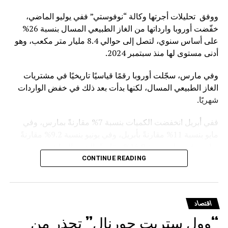
ووفق تحليلات أجرتها وكالة “نوفوستي” ففي يوليو الماضي،
خفّضت أوروبا وارداتها من الغاز الطبيعي المسال بنسبة 26%
على أساس سنوي، لتصل إلى حوالي 8.4 مليار متر مكعب، وهو
أدنى مستوى لها منذ سبتمبر 2024.
وفي مارس، سجّلت أوروبا رقمًا قياسيًا تاريخيًا في مشتريات
الغاز الطبيعي المسال، لكنها بدأت بعد ذلك في خفض الواردات
شهريًا.
ففي أبريل انخفضت الكميات بنسبة 7% مقارنةً بمارس، وفي
مايو بنسبة 11% مقارنةً بأبريل، وفي يونيو بنسبة 9.2% مقارنةً
بمايو، وفي يوليوبنسبة 16.9% مقارنةً بالشهر السابق.
CONTINUE READING
ويأتي هذا التراجع في ظل التوجه الأوروبي الرسمي للفكاك من
الغاز الروسي. ففي يناير الماضي، أقر مجلس الاتحاد الأوروبي
نظاماً للتخلص التدريجي من استيراد الغاز الروسي المسال
اقتصاد
والغاز القادم عبر الخطوط الأنبوبية
“وول ستريت جورنال” تحذر من
.وقد دخل حظر استيراد الغاز المسال بموجب العقود قصيرة