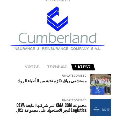
ADVERTISEMENT
في وزارة الخزانة الأميركية حذروا من ارتفاع المخاطر التي قد
تواجه الاقتصاد الأميركي إذا شهد قطاع الذكاء الاصطناعي
تصحيحا حادا أو انهيارا في التقييمات الاستثمارية.
VIDEOS
TRENDING
LATEST
UNCATEGORIZED
مستشفى رياق تكرّم نخبة من الأطباء الرواد
UNCATEGORIZED
مجموعة CMA CGM عبر شركتها التابعة CEVA
Logistics تُنجز الاستحواذ على مجموعة فتّال