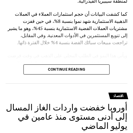
لمنطقة سيبيريا الفيدرالية.
كما كشفت البيانات أن حجم استثمارات العملاء في العملات
الذهبية الاستثمارية شهد نموا بنسبة 8%، في حين قفزت
مشتريات العملات الفضية الاستثمارية بنسبة 45%، وهو ما يشير
إلى تنويع المستثمرين في الأدوات المعدنية. وفي المقابل،
تراجعت مبيعات سبائك الفضة بنسبة 4% خلال الفترة ذاتها.
ويأتي هذا النمو في الطلب المحلي على الذهب في وقت فرضت
فيه روسيا قيودا على تصدير السبائك، حيث وقع الرئيس فلاديمير
بوتين في مارس الماضي مرسوما يمنع تصدير سبائك الذهب التي
CONTINUE READING
يتجاوز وزنها الإجمالي 100 غرام، مع استثناءات للمسافرين
المغادرين من مطارات موسكو الثلاثة (شيريميتيفو ودوموديدوفو
وفنوكوفو) ومطار فلاديفوستوك (كنيفيتشي) بشرط حصولهم
اقتصاد
على تصريح مسبق من هيئة الرقابة الروسية على المعادن
أوروبا خفضت واردات الغاز المسال
الثمينة.
إلى أدنى مستوى منذ عامين في
يوليو الماضي