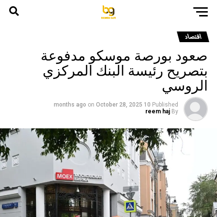
اقتصاد
صعود بورصة موسكو مدفوعة
بتصريح رئيسة البنك المركزي
الروسي
on
October 28, 2025
10 months ago
Published
reem haj
By