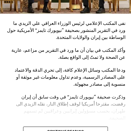
نفى المكتب الإعلامي لرئيس الوزراء العراقي علي الزيدي ما
ورد في التقرير المنشور بصحيفة “نيويورك تايمز” الأمريكية حول
الوساطة بين إيران والولايات المتحدة.
وأكد المكتب في بيان أن ما ورد في التقرير من مزاعم، عارية
عن الصحة ولا تمتّ إلى الواقع بصلة.
ودعا المكتب وسائل الإعلام كافة، إلى تحري الدقة والاعتماد
على المصادر الرسمية، وعدم تداول معلومات غير موثقة أو
منسوبة إلى مصادر مجهولة.
وذكرت صحيفة “نيويورك تايمز” في وقت سابق أن إيران
رفضت، مقترحا أمريكيا لوقف إطلاق النار، نقله الزيدي الى
طهران، بحسب مسؤولين إيرانيين وعراقيين لم تسمهم
الصحيفة.
وأشارت الصحيفة إلى أن طهران لا تبدو مهتمة باتفاق مؤقت