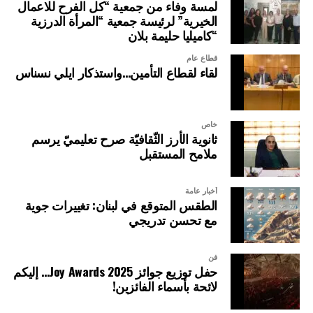
لمسة وفاء من جمعية “كل الفرح للاعمال
الخيرية” لرئيسة جمعية “المرأة الدرزية
“كاميليا حليمة بلان
قطاع عام
لقاء لقطاع التأمين…واستذكار ايلي نسناس
خاص
ثانوية الأرز الثّقافيّة صرح تعليميّ يرسم
ملامح المستقبل
أخبار عامة
الطقس المتوقع في لبنان: تغييرات جوية
مع تحسن تدريجي
فن
حفل توزيع جوائز Joy Awards 2025… إليكم
لائحة بأسماء الفائزين!