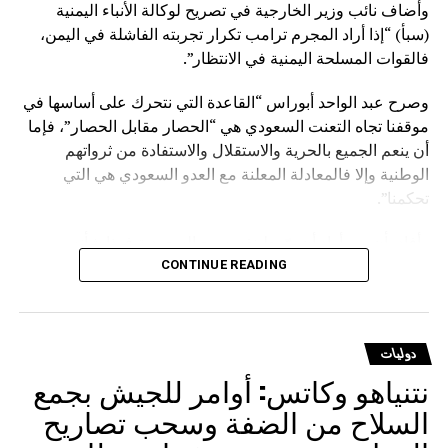
وأضاف نائب وزير الخارجية في تصريح لوكالة الأنباء اليمنية
(سبأ) “إذا أراد المجرم ترامب تكرار تجربته الفاشلة في اليمن،
فالقوات المسلحة اليمنية في الانتظار”.
وصرح عبد الواحد أبوراس “القاعدة التي نتحرك على أساسها في
موقفنا تجاه التعنت السعودي هي “الحصار مقابل الحصار”، فإما
أن ينعم الجميع بالحرية والاستقلال والاستفادة من ثرواتهم
الوطنية وإلا فالمعادلة المعلنة مع العدو السعودي هي التي
تحكمنا”.
وأفاد بأن من أراد أن يوّرط نفسه مع السعودية فهذا شأنه
وسيدفع ثمنا باهظا نتيجة قراره الخاطئ، مؤكدا أنهم يتحركون
CONTINUE READING
وفق حقوق مشروعة كفلتها كافة الأعراف والقوانين والمواثيق.
وشدد على أنه لا يوجد قانون على الأرض يصادر الحقوق
دوليات
المشروعة للشعوب إلا قانون الغاب، مشيرا إلى أن على
نتنياهو وكاتس: أوامر للجيش بجمع
السعودية أن تعي جيدا أن المخرج الوحيد لرفع الحصار عنها يتمثل
في رفع الحصار عن اليمن.
السلاح من الضفة وسحب تصاريح