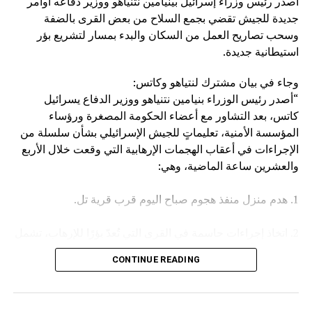
أصدر رئيس وزراء إسرائيل بينيامين نتنياهو ووزير دفاعه أوامر
وكان مصدر مسؤول في الهيئة العامة للنقل السعودية قد صرح
جديدة للجيش تقضي بجمع السلاح من بعض القرى بالضفة
الخميس، بأن سفينة (ENCELIA) التابعة لإحدى الشركات
وسحب تصاريح العمل من السكان والبدء بمسار لتشريع بؤر
السعودية، تعرضت لاستهداف أثناء إبحارها في البحر الأحمر، نتج
استيطانية جديدة.
عنه حريق في مقدمتها.
وجاء في بيان مشترك لنتياهو وكاتس:
وأكد المصدر أن جميع أفراد الطاقم بخير، مشيرا في السياق إلى
“أصدر رئيس الوزراء بنيامين نتنياهو ووزير الدفاع يسرائيل
أن الجهات المعنية اتخذت كافة الإجراءات اللازمة لتأمين السفينة
كاتس، بعد التشاور مع أعضاء الحكومة المصغرة ورؤساء
وطاقمها وحماية البيئة البحرية.
المؤسسة الأمنية، تعليماتٍ للجيش الإسرائيلي بشأن سلسلة من
الإجراءات في أعقاب الهجمات الإرهابية التي وقعت خلال الأربع
والعشرين ساعة الماضية، وهي:
1. هدم منزل منفذ هجوم صباح اليوم قرب قرية تل.
2. اتخاذ إجراءات حاسمة في القرى التي تُعدّ بؤرًا للإرهاب، تشمل
مصادرة الأسلحة وإلغاء تصاريح العمل، وغير ذلك.
CONTINUE READING
3. تعزيز القوات في جميع أنحاء الضفة الغربية.