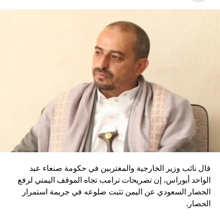
إفريقيا في مارس 2024.
RELATED TOPICS:
UP NEX
روساتوم” تعلن نجاح أول رحلة لسفينة شحن من الصين
لى أوروبا عبر مياه روسيا الشمالية المتجمدة
DON'T MISS
التقشف في فنلندا يصل إلى تقليص عدد الأسرّة في
المستشفيات
قال نائب وزير الخارجية والمغتربين في حكومة صنعاء عبد
الواحد أبوراس، إن تصريحات ترامب تجاه الموقف اليمني لرفع
الحصار السعودي عن اليمن تثبت ضلوعه في جريمة استمرار
الحصار.