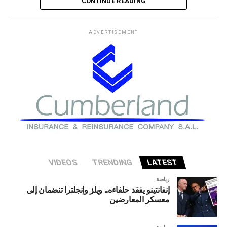
CONTINUE READING
يترك مسألة السيطرة على مضيق هرمز دون حسم، في وقت
لم يصدر فيه تعليق فوري من البيت الأبيض على هذه التطورات.
ADVERTISEMENT
وكان رئيس الوزراء العراقي قد زار طهران أمس الخميس، بعد
لقائه الرئيس الأمريكي دونالد ترامب في البيت الأبيض الأسبوع
الماضي.
VIDEOS
TRENDING
LATEST
رياضة
إنفانتينو يفقد حلفاءه.. ويلز وإنجلترا تنضمان إلى
معسكر المعارضين