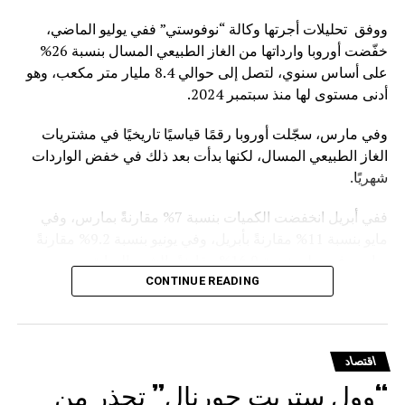
ووفق تحليلات أجرتها وكالة “نوفوستي” ففي يوليو الماضي،
خفّضت أوروبا وارداتها من الغاز الطبيعي المسال بنسبة 26%
على أساس سنوي، لتصل إلى حوالي 8.4 مليار متر مكعب، وهو
أدنى مستوى لها منذ سبتمبر 2024.
وفي مارس، سجّلت أوروبا رقمًا قياسيًا تاريخيًا في مشتريات
الغاز الطبيعي المسال، لكنها بدأت بعد ذلك في خفض الواردات
شهريًا.
ففي أبريل انخفضت الكميات بنسبة 7% مقارنةً بمارس، وفي
مايو بنسبة 11% مقارنةً بأبريل، وفي يونيو بنسبة 9.2% مقارنةً
بمايو، وفي يوليوبنسبة 16.9% مقارنةً بالشهر السابق.
CONTINUE READING
ويأتي هذا التراجع في ظل التوجه الأوروبي الرسمي للفكاك من
الغاز الروسي. ففي يناير الماضي، أقر مجلس الاتحاد الأوروبي
نظاماً للتخلص التدريجي من استيراد الغاز الروسي المسال
اقتصاد
والغاز القادم عبر الخطوط الأنبوبية
“وول ستريت جورنال” تحذر من
.وقد دخل حظر استيراد الغاز المسال بموجب العقود قصيرة