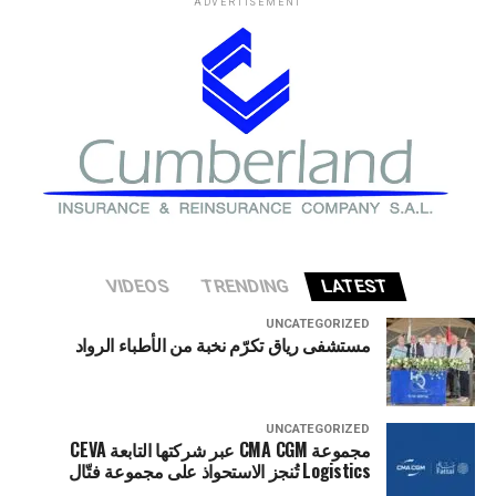
ADVERTISEMENT
في وزارة الخزانة الأميركية حذروا من ارتفاع المخاطر التي قد
تواجه الاقتصاد الأميركي إذا شهد قطاع الذكاء الاصطناعي
تصحيحا حادا أو انهيارا في التقييمات الاستثمارية.
VIDEOS
TRENDING
LATEST
UNCATEGORIZED
مستشفى رياق تكرّم نخبة من الأطباء الرواد
UNCATEGORIZED
مجموعة CMA CGM عبر شركتها التابعة CEVA
Logistics تُنجز الاستحواذ على مجموعة فتّال