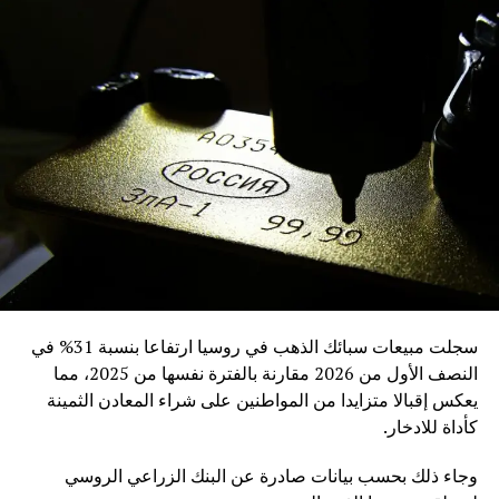
التوترات التجارية
DON'T MISS
بين تباطؤ أمريكي وثبات صيني.. كيف سيبدو مشهد النمو
العالمي في 2025؟
سجلت مبيعات سبائك الذهب في روسيا ارتفاعا بنسبة 31% في
النصف الأول من 2026 مقارنة بالفترة نفسها من 2025، مما
يعكس إقبالا متزايدا من المواطنين على شراء المعادن الثمينة
كأداة للادخار.
وجاء ذلك بحسب بيانات صادرة عن البنك الزراعي الروسي