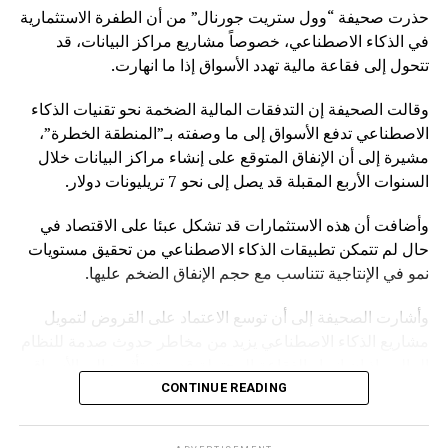
حذرت صحيفة “وول ستريت جورنال” من أن الطفرة الاستثمارية
في الذكاء الاصطناعي، خصوصاً مشاريع مراكز البيانات، قد
تتحول إلى فقاعة مالية تهدد الأسواق إذا ما انهارت.
وقالت الصحيفة إن التدفقات المالية الضخمة نحو تقنيات الذكاء
الاصطناعي تدفع الأسواق إلى ما وصفته بـ”المنطقة الخطرة”،
مشيرة إلى أن الإنفاق المتوقع على إنشاء مراكز البيانات خلال
السنوات الأربع المقبلة قد يصل إلى نحو 7 تريليونات دولار.
وأضافت أن هذه الاستثمارات قد تشكل عبئا على الاقتصاد في
حال لم تتمكن تطبيقات الذكاء الاصطناعي من تحقيق مستويات
نمو في الإنتاجية تتناسب مع حجم الإنفاق الضخم عليها.
وأشارت الصحيفة إلى أن توسع الاعتماد على القروض لتمويل
مشاريع الذكاء الاصطناعي يزيد من مخاطر حدوث صدمة للنظام
المالي، إذ إن انهيار الفقاعة المحتملة قد يمتد تأثيره إلى الأسواق
بشكل أوسع.
CONTINUE READING
وكانت صحيفة “NOTUS” قد نقلت في وقت سابق أن محللين