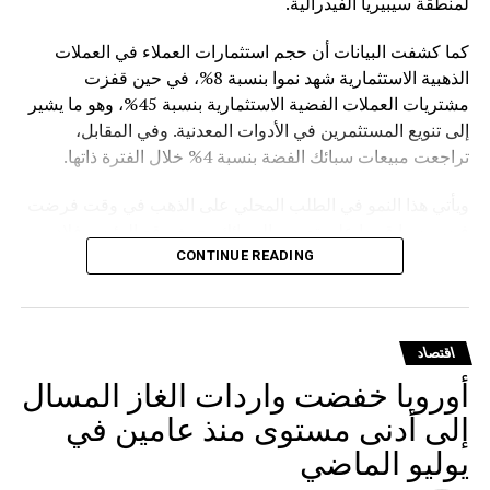
لمنطقة سيبيريا الفيدرالية.
كما كشفت البيانات أن حجم استثمارات العملاء في العملات
الذهبية الاستثمارية شهد نموا بنسبة 8%، في حين قفزت
مشتريات العملات الفضية الاستثمارية بنسبة 45%، وهو ما يشير
إلى تنويع المستثمرين في الأدوات المعدنية. وفي المقابل،
تراجعت مبيعات سبائك الفضة بنسبة 4% خلال الفترة ذاتها.
ويأتي هذا النمو في الطلب المحلي على الذهب في وقت فرضت
فيه روسيا قيودا على تصدير السبائك، حيث وقع الرئيس فلاديمير
بوتين في مارس الماضي مرسوما يمنع تصدير سبائك الذهب التي
CONTINUE READING
يتجاوز وزنها الإجمالي 100 غرام، مع استثناءات للمسافرين
المغادرين من مطارات موسكو الثلاثة (شيريميتيفو ودوموديدوفو
وفنوكوفو) ومطار فلاديفوستوك (كنيفيتشي) بشرط حصولهم
اقتصاد
على تصريح مسبق من هيئة الرقابة الروسية على المعادن
أوروبا خفضت واردات الغاز المسال
الثمينة.
إلى أدنى مستوى منذ عامين في
يوليو الماضي