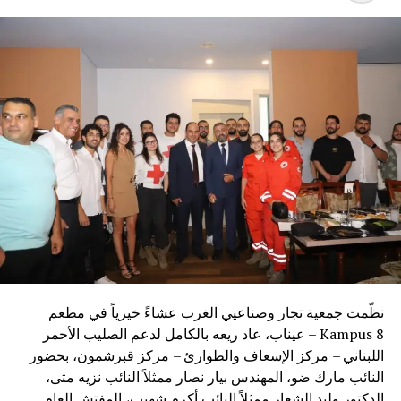
نظّمت جمعية تجار وصناعيي الغرب عشاءً خيرياً في مطعم
Kampus 8 – عيناب، عاد ريعه بالكامل لدعم الصليب الأحمر
اللبناني – مركز الإسعاف والطوارئ – مركز قبرشمون، بحضور
النائب مارك ضو، المهندس بيار نصار ممثلاً النائب نزيه متى،
الدكتور وليد الشعار ممثلاً النائب أكرم شهيب، المفتش العام