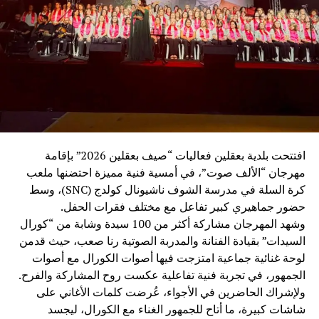
والفكر”، لما يجسده من حكمة ورقي في العمل الدبلوماسي،
مؤكدًا أن عكار كانت وستبقى أرضًا للكرامة والوطنية والانتماء
العربي، وحاضنةً للقاءات التي تعزز أواصر الأخوة والتلاقي بين
أبناء الوطن والأشقاء العرب.
وتلا اللقاء وليمة غداء سادتها أجواء من الألفة والمحبة، عكست
عمق العلاقات الإنسانية والأخوية بين الحضور.
وعقب الغداء، قام الوفد بجولة في بركة ومحمية بينو الطبيعية،
حيث كان في استقبالهم رئيس اتحاد بلديات الجومة ورئيس بلدية
افتتحت بلدية بعقلين فعاليات “صيف بعقلين 2026” بإقامة
رحبة الأستاذ عدنان ملحم، ورئيسة بلدية بينو الدكتورة كارول
مهرجان “الألف صوت”، في أمسية فنية مميزة احتضنها ملعب
فارس، اللذان قدّما شرحًا عن المحمية، وأهميتها البيئية، وتاريخ
كرة السلة في مدرسة الشوف ناشيونال كولدج (SNC)، وسط
بلدة بينو العريق وإرثها الثقافي.
حضور جماهيري كبير تفاعل مع مختلف فقرات الحفل.
وشهد المهرجان مشاركة أكثر من 100 سيدة وشابة من “كورال
بعدها، توجّه الوفد إلى منطقة القموعة – غابة العذر، حيث كان
السيدات” بقيادة الفنانة والمدربة الصوتية رنا صعب، حيث قدمن
في استقبالهم رئيس اللجنة السياحية ورئيس بلدية فنيدق
لوحة غنائية جماعية امتزجت فيها أصوات الكورال مع أصوات
السابق الحاج أحمد عبدو البعريني، واطّلعوا على ما تتميز به
الجمهور، في تجربة فنية تفاعلية عكست روح المشاركة والفرح.
المنطقة من طبيعة خلابة، وغاباتها الوارفة وأشجارها المعمّرة
ولإشراك الحاضرين في الأجواء، عُرضت كلمات الأغاني على
التي تُعدّ من أبرز المعالم البيئية والسياحية في عكار. وقد أبدى
شاشات كبيرة، ما أتاح للجمهور الغناء مع الكورال، ليجسد