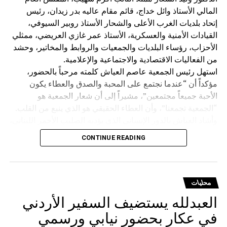
المالي الأستاذ وائل خداج، قائم مقام عاليه بدر زيدان، رئيس
إتحاد بلديات الغرب الأعلى والشحار الأستاذ روبير السيوفي،
القيادات الأمنية والعسكرية، الأستاذ عمر غازي العريضي، ممثلي
الأحزاب، رؤساء البلديات والجمعيات والروابط والمخاتير، وحشد
من الفعاليات الاقتصادية والاجتماعية والإعلامية.
استهل رئيس الجمعية عاصم العياش كلمته مرحباً بالحضور،
مؤكداً أن “عندما نجتمع على المحبة والصدق والعطاء يكون
الأحبة جميعاً مجتمعين”، مشيراً إلى أن شعار الجمعية هو
“الجمعية تجمعنا”، وأن العطاء الحقيقي هو الذي ينبع من القلب.
وأشاد العياش بالدور الإنساني الذي يؤديه الصليب الأحمر اللبناني،
قائلاً إن متطوعيه “يضحون بحياتهم من أجل إنقاذ حياة الآخرين”،
CONTINUE READING
متمنياً للمؤسسة وجميع العاملين فيها دوام الحفظ والتوفيق.
كما استذكر الشاعر الراحل طليع حمدان، الذي اعتاد المشاركة
في نشاطات الجمعية، واصفاً بحبيب القلب والروح، رحمه الله”.
وتوجّه بالشكر إلى الشاعر مازن غنام الذي لبّى الدعوة
محليات
للمشاركة في الأمسية دعماً للصليب الأحمر اللبناني، وإلى إدارة
العبدلله يستضيف السفير الأردني
مطعم Kampus 8 والعاملين فيه، وعلى رأسهم الدكتور غازي
في عكار بحضور نيابي ورسمي
الشعار صاحب المطعم ورئيس بلدية عيناب، تقديراً لتعاونهم في