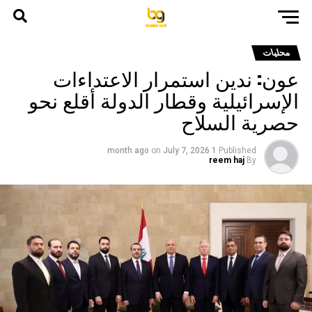
محليات
عون: ندين استمرار الاعتداءات
الإسرائيلية وقطار الدولة أقلع نحو
حصرية السلاح
on
July 7, 2026
1 month ago
Published
reem haj
By