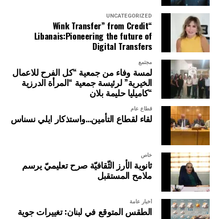
UNCATEGORIZED
“Wink Transfer” from Credit
Libanais:Pioneering the future of
Digital Transfers
مجتمع
لمسة وفاء من جمعية “كل الفرح للاعمال
الخيرية” لرئيسة جمعية “المرأة الدرزية
“كاميليا حليمة بلان
قطاع عام
لقاء لقطاع التأمين…واستذكار ايلي نسناس
خاص
ثانوية الأرز الثّقافيّة صرح تعليميّ يرسم
ملامح المستقبل
أخبار عامة
الطقس المتوقع في لبنان: تغييرات جوية