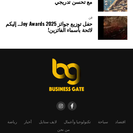
مع تحسن تدريجي
فن
حفل توزيع جوائز Joy Awards 2025… إليكم
لائحة بأسماء الفائزين!
اقتصاد
سياحة
تكنولوجيا وأعمال
لايف ستايل
أخبار
رياضة
من نحن