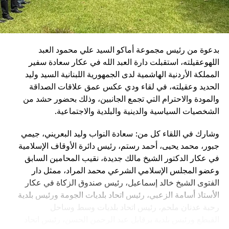
دعم المؤسسات الإنسانية التي تؤدي رسالة وطنية نبيلة وفي
مقدمتها الصليب الأحمر اللبناني.
بدعوة من رئيس مجموعة أماكو السيد علي محمود العبد
اللهوعقيلته، استقبلت دارة العبد الله في عكار سعادة سفير
المملكة الأردنية الهاشمية لدى الجمهورية اللبنانية السيد وليد
الحديد وعقيلته، في لقاء ودي عكس عمق علاقات الصداقة
والمودة والاحترام التي تجمع الجانبين، وذلك بحضور حشد من
الشخصيات السياسية والدينية والبلدية والاجتماعية.
وشارك في اللقاء كل من: سعادة النواب وليد البعريني، جيمي
جبور، محمد يحيى، أحمد رستم، رئيس دائرة الأوقاف الإسلامية
في عكار الدكتور الشيخ مالك جديدة، نقيب المحامين السابق
وعضو المجلس الإسلامي الشرعي محمد المراد، ممثل دار
الفتوى الشيخ خالد إسماعيل، رئيس صندوق الزكاة في عكار
الأستاذ أسامة الزعبي، رئيس اتحاد بلديات الجومة ورئيس بلدية
رحبة عدنان ملحم، رئيس اتحاد بلديات وسط وساحل
القيطع ورئيس بلدية برقايل عبد الرحمن الحسن، رئيس اتحاد