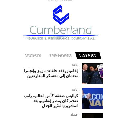
VIDEOS
TRENDING
LATEST
رياضة
إنفانتينو يفقد حلفاءه.. ويلز وإنجلترا
تنضمان إلى معسكر المعارضين
رياضة
كواليس صفقة كأس العالم.. راتب
ضخم كان ينتظر إنفانتينو بعد
المشروع المثير للجدل
اقتصاد