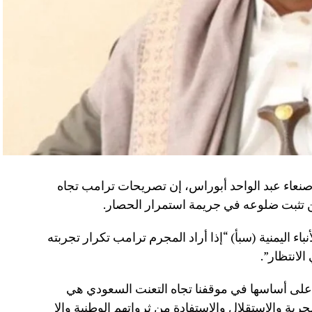
صنعاء عبد الواحد أبوراس، إن تصريحات ترامب تجاه
 تثبت ضلوعه في جريمة استمرار الحصار.
اء اليمنية (سبأ) “إذا أراد المجرم ترامب تكرار تجربته
لانتظار”.
 على أساسها في موقفنا تجاه التعنت السعودي هي
حرية والاستقلال والاستفادة من ثرواتهم الوطنية وإلا