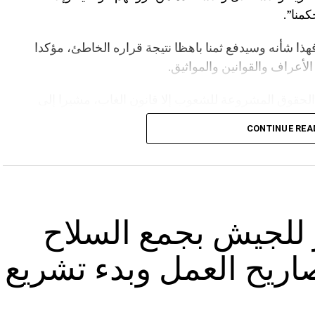
كمنا”.
هذا شأنه وسيدفع ثمنا باهظا نتيجة قراره الخاطئ، مؤكدا
أعراف والقوانين والمواثيق.
الحقوق المشروعة للشعوب إلا قانون الغاب، مشيرا إلى
 لرفع الحصار عنها يتمثل في رفع الحصار عن اليمن.
CONTINUE REA
كاتها بتجنب الموانئ السعودية حتى إشعار آخر، معتبرا
ر للجيش بجمع السلاح
رامب بإنزال “عقاب عسكري كبير” ضد إيران والحوثيين
يح العمل وبدء تشريع
يق باب المندب البوابة الجنوبية الحيوية التي تصل مياه
م شنت الولايات المتحدة الأمريكية هجوما قويا على