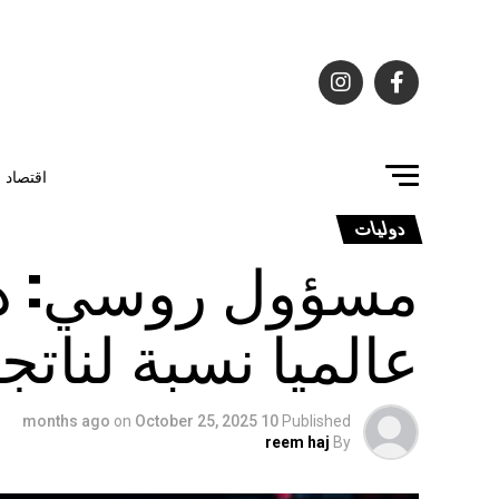
اقتصاد
دوليات
مسؤول روسي: ديو
عالميا نسبة لناتج
on
October 25, 2025
10 months ago
Published
reem haj
By