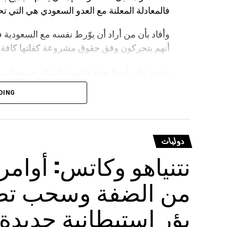
فالمعادلة المعلنة مع العدو السعودي هي التي تح
وأفاد بأن من أراد أن يوّرط نفسه مع السعودية ف
أنهم يتحركون وفق حقوق مشروعة كفلتها كافة ال
وشدد على أنه لا يوجد قانون على الأرض يصادر 
أن على السعودية أن تعي جيدا أن المخرج الوحيد
DING
ووجه أبوراس تنبيها لجميع دول العالم بإلزام شر
ذلك إخلاء للمسؤولية.
دوليات
ترامب يتوعد بـ”عقاب كبير”
نتنياهو وكاتس: أوام
وفي وقت سابق، هدد الرئيس الأمريكي دونالد ت
من الضفة وسحب تصار
إذا كررت استهدافها لسفن خلال محاولتها عبور مض
البحر الأحمر بخليج عدن والمحيط الهندي.
بؤر استيطانية جديدة
وقال ترامب عبر منصة “تروث سوشيال”: “قبل عا