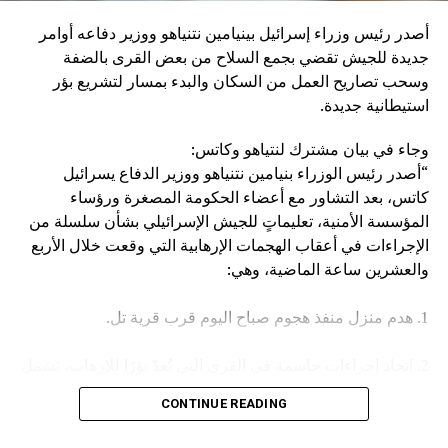
إنزال عقاب عسكري كبير بإيران، وبالطبع بالحوثيين أنفسهم”.
أصدر رئيس وزراء إسرائيل بينيامين نتنياهو ووزير دفاعه أوامر
وكان مصدر مسؤول في الهيئة العامة للنقل السعودية قد صرح
جديدة للجيش تقضي بجمع السلاح من بعض القرى بالضفة
الخميس، بأن سفينة (ENCELIA) التابعة لإحدى الشركات
وسحب تصاريح العمل من السكان والبدء بمسار لتشريع بؤر
السعودية، تعرضت لاستهداف أثناء إبحارها في البحر الأحمر، نتج
استيطانية جديدة.
عنه حريق في مقدمتها.
وجاء في بيان مشترك لنتياهو وكاتس:
وأكد المصدر أن جميع أفراد الطاقم بخير، مشيرا في السياق إلى
“أصدر رئيس الوزراء بنيامين نتنياهو ووزير الدفاع يسرائيل
أن الجهات المعنية اتخذت كافة الإجراءات اللازمة لتأمين السفينة
كاتس، بعد التشاور مع أعضاء الحكومة المصغرة ورؤساء
وطاقمها وحماية البيئة البحرية.
المؤسسة الأمنية، تعليماتٍ للجيش الإسرائيلي بشأن سلسلة من
الإجراءات في أعقاب الهجمات الإرهابية التي وقعت خلال الأربع
والعشرين ساعة الماضية، وهي:
1. هدم منزل منفذ هجوم صباح اليوم قرب قرية تل.
2. اتخاذ إجراءات حاسمة في القرى التي تُعدّ بؤرًا للإرهاب، تشمل
مصادرة الأسلحة وإلغاء تصاريح العمل، وغير ذلك.
CONTINUE READING
3. تعزيز القوات في جميع أنحاء الضفة الغربية.