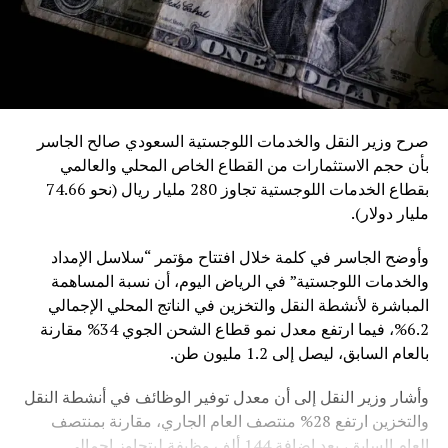
صرح وزير النقل والخدمات اللوجستية السعودي صالح الجاسر
بأن حجم الاستثمارات من القطاع الخاص المحلي والعالمي
بقطاع الخدمات اللوجستية تجاوز 280 مليار ريال (نحو 74.66
مليار دولار).
وأوضح الجاسر في كلمة خلال افتتاح مؤتمر “سلاسل الإمداد
والخدمات اللوجستية” في الرياض اليوم، أن نسبة المساهمة
المباشرة لأنشطة النقل والتخزين في الناتج المحلي الإجمالي
6.2%، فيما ارتفع معدل نمو قطاع الشحن الجوي 34% مقارنة
بالعام السابق، ليصل إلى 1.2 مليون طن.
وأشار وزير النقل إلى أن معدل توفير الوظائف في أنشطة النقل
والتخزين ارتفع 28% منتصف العام الجاري، مقارنة بمنتصف
العام السابق، بعد إضافة 144 ألف وظيفة ليتجاوز إجمالي