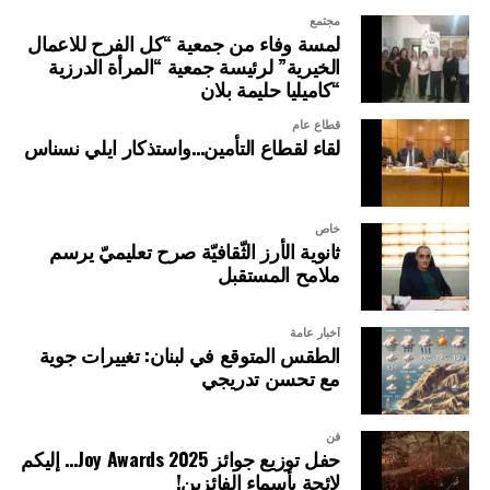
مجتمع
لمسة وفاء من جمعية “كل الفرح للاعمال
الخيرية” لرئيسة جمعية “المرأة الدرزية
“كاميليا حليمة بلان
قطاع عام
لقاء لقطاع التأمين…واستذكار ايلي نسناس
خاص
ثانوية الأرز الثّقافيّة صرح تعليميّ يرسم
ملامح المستقبل
أخبار عامة
الطقس المتوقع في لبنان: تغييرات جوية
مع تحسن تدريجي
فن
حفل توزيع جوائز Joy Awards 2025… إليكم
لائحة بأسماء الفائزين!