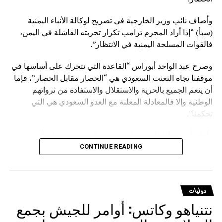
وأضاف نائب وزير الخارجية في تصريح لوكالة الأنباء اليمنية
(سبأ) “إذا أراد المجرم ترامب تكرار تجربته الفاشلة في اليمن،
فالقوات المسلحة اليمنية في الانتظار”.
وصرح عبد الواحد أبوراس “القاعدة التي نتحرك على أساسها في
موقفنا تجاه التعنت السعودي هي “الحصار مقابل الحصار”، فإما
أن ينعم الجميع بالحرية والاستقلال والاستفادة من ثرواتهم
الوطنية وإلا فالمعادلة المعلنة مع العدو السعودي هي التي
تحكمنا”.
وأفاد بأن من أراد أن يوّرط نفسه مع السعودية فهذا شأنه
وسيدفع ثمنا باهظا نتيجة قراره الخاطئ، مؤكدا أنهم يتحركون
CONTINUE READING
وفق حقوق مشروعة كفلتها كافة الأعراف والقوانين والمواثيق.
وشدد على أنه لا يوجد قانون على الأرض يصادر الحقوق
دوليات
المشروعة للشعوب إلا قانون الغاب، مشيرا إلى أن على
نتنياهو وكاتس: أوامر للجيش بجمع
السعودية أن تعي جيدا أن المخرج الوحيد لرفع الحصار عنها يتمثل
في رفع الحصار عن اليمن.