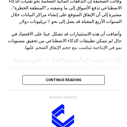
وقالت الصحيفة إن التدفقات المالية الضخمة نحو تقنيات الذكاء
الاصطناعي تدفع الأسواق إلى ما وصفته بـ”المنطقة الخطرة”،
مشيرة إلى أن الإنفاق المتوقع على إنشاء مراكز البيانات خلال
السنوات الأربع المقبلة قد يصل إلى نحو 7 تريليونات دولار.
وأضافت أن هذه الاستثمارات قد تشكل عبئا على الاقتصاد في
حال لم تتمكن تطبيقات الذكاء الاصطناعي من تحقيق مستويات
نمو في الإنتاجية تتناسب مع حجم الإنفاق الضخم عليها.
وأشارت الصحيفة إلى أن توسع الاعتماد على القروض لتمويل
مشاريع الذكاء الاصطناعي يزيد من مخاطر حدوث صدمة للنظام
المالي، إذ إن انهيار الفقاعة المحتملة قد يمتد تأثيره إلى الأسواق
بشكل أوسع.
CONTINUE READING
وكانت صحيفة “NOTUS” قد نقلت في وقت سابق أن محللين
ADVERTISEMENT
في وزارة الخزانة الأميركية حذروا من ارتفاع المخاطر التي قد
تواجه الاقتصاد الأميركي إذا شهد قطاع الذكاء الاصطناعي
تصحيحا حادا أو انهيارا في التقييمات الاستثمارية.