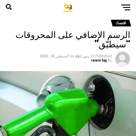
اقتصاد
الرسم الإضافي على المحروقات
“سيطبّق”
Published
12 شهر ago
on
أغسطس 18, 2025
reem haj
By