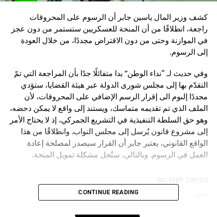
كشف وزير المال ياسين جابر أن الرسوم على المحروقات
راجعة، انطلاقًا من أن المنحة للعسكريين ستستمر من دون عجز
في الموازنة وحتى من دون الاقتراض مجددًا، من خلال العودة
إلى الرسوم.
وفي حديث لـ “نداء الوطن” بدا متفائلًا جدًا بأن المراجعة التي تمّ
التقدّم بها إلى مجلس شورى الدولة عبر هيئة القضايا، ستؤدي
مجددًا إلىوم الى إقرار الرسم الإضافي على المحروقات، لأن
الملف الذي تم تقديمه متماسك، ويستند إلى واقع لا يمكن دحضه،
وهو حق السلطة التنفيذية في التشريع الجمركي، إذ لا يحتاج الأمر
إلى مشروع قانون يُرسل إلى مجلس النواب. وانطلاقًا من هذا
الواقع القانوني، يعتبر جابر أن القرار سيصدر لمصلحة إعادة
العمل في الرسوم. وبالتالي، ستُحل مشكلة تمويل المنحة.
RELATED TOPICS:
CONTINUE READING
UP NEX
رتفاع البورصات الأوروبية مع تقدم مباحثات أوكرانيا