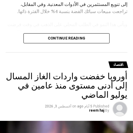
إلى تنويع المستثمرين في الأدوات المعدنية. وفي المقابل،
تراجعت مبيعات سبائك الفضة بنسبة 4% خلال الفترة ذاتها.
ويأتي هذا النمو في الطلب المحلي على الذهب في وقت فرضت
فيه روسيا قيودا على تصدير السبائك، حيث وقع الرئيس فلاديمير
بوتين في مارس الماضي مرسوما يمنع تصدير سبائك الذهب التي
CONTINUE READING
يتجاوز وزنها الإجمالي 100 غرام، مع استثناءات للمسافرين
المغادرين من مطارات موسكو الثلاثة (شيريميتيفو ودوموديدوفو
وفنوكوفو) ومطار فلاديفوستوك (كنيفيتشي) بشرط حصولهم
اقتصاد
على تصريح مسبق من هيئة الرقابة الروسية على المعادن
أوروبا خفضت واردات الغاز المسال
الثمينة.
إلى أدنى مستوى منذ عامين في
يوليو الماضي
Published
5 أيام ago
on
أغسطس 3, 2026
reem haj
By