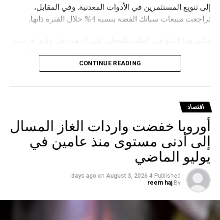
إلى تنويع المستثمرين في الأدوات المعدنية. وفي المقابل،
تراجعت مبيعات سبائك الفضة بنسبة 4% خلال الفترة ذاتها.
ويأتي هذا النمو في الطلب المحلي على الذهب في وقت فرضت
فيه روسيا قيودا على تصدير السبائك، حيث وقع الرئيس فلاديمير
بوتين في مارس الماضي مرسوما يمنع تصدير سبائك الذهب التي
CONTINUE READING
يتجاوز وزنها الإجمالي 100 غرام، مع استثناءات للمسافرين
المغادرين من مطارات موسكو الثلاثة (شيريميتيفو ودوموديدوفو
وفنوكوفو) ومطار فلاديفوستوك (كنيفيتشي) بشرط حصولهم
اقتصاد
على تصريح مسبق من هيئة الرقابة الروسية على المعادن
أوروبا خفضت واردات الغاز المسال
الثمينة.
إلى أدنى مستوى منذ عامين في
يوليو الماضي
on
August 3, 2026
4 days ago
Published
reem haj
By