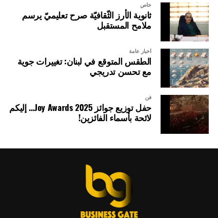
خاص
ثانوية الأرز الثّقافيّة صرح تعليميّ يرسم
ملامح المستقبل
أخبار عامة
الطقس المتوقع في لبنان: تغييرات جوية
مع تحسن تدريجي
فن
حفل توزيع جوائز Joy Awards 2025… إليكم
لائحة بأسماء الفائزين!