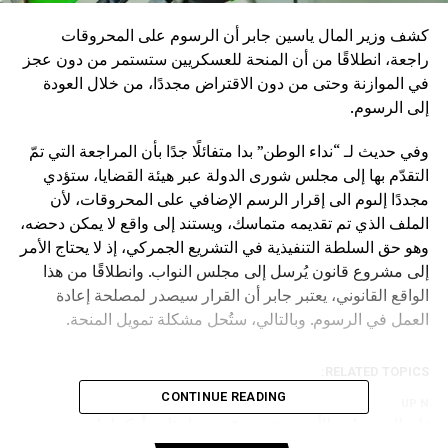
كشف وزير المال ياسين جابر أن الرسوم على المحروقات
راجعة، انطلاقًا من أن المنحة للعسكريين ستستمر من دون عجز
في الموازنة وحتى من دون الاقتراض مجددًا، من خلال العودة
إلى الرسوم.
وفي حديث لـ “نداء الوطن” بدا متفائلًا جدًا بأن المراجعة التي تمّ
التقدّم بها إلى مجلس شورى الدولة عبر هيئة القضايا، ستؤدي
مجددًا إلىوم الى إقرار الرسم الإضافي على المحروقات، لأن
الملف الذي تم تقديمه متماسك، ويستند إلى واقع لا يمكن دحضه،
وهو حق السلطة التنفيذية في التشريع الجمركي، إذ لا يحتاج الأمر
إلى مشروع قانون يُرسل إلى مجلس النواب. وانطلاقًا من هذا
الواقع القانوني، يعتبر جابر أن القرار سيصدر لمصلحة إعادة
العمل في الرسوم. وبالتالي، ستُحل مشكلة تمويل المنحة.
RELATED TOPICS:
CONTINUE READING
UP NEX
رتفاع البورصات الأوروبية مع تقدم مباحثات أوكرانيا