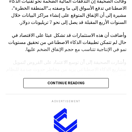
وقالت الصحيفة إن التدفقات المالية الضخمة نحو تقنيات الذكاء
الاصطناعي تدفع الأسواق إلى ما وصفته بـ”المنطقة الخطرة”،
مشيرة إلى أن الإنفاق المتوقع على إنشاء مراكز البيانات خلال
السنوات الأربع المقبلة قد يصل إلى نحو 7 تريليونات دولار.
وأضافت أن هذه الاستثمارات قد تشكل عبئا على الاقتصاد في
حال لم تتمكن تطبيقات الذكاء الاصطناعي من تحقيق مستويات
نمو في الإنتاجية تتناسب مع حجم الإنفاق الضخم عليها.
وأشارت الصحيفة إلى أن توسع الاعتماد على القروض لتمويل
مشاريع الذكاء الاصطناعي يزيد من مخاطر حدوث صدمة للنظام
المالي، إذ إن انهيار الفقاعة المحتملة قد يمتد تأثيره إلى الأسواق
بشكل أوسع.
CONTINUE READING
وكانت صحيفة “NOTUS” قد نقلت في وقت سابق أن محللين
ADVERTISEMENT
في وزارة الخزانة الأميركية حذروا من ارتفاع المخاطر التي قد
تواجه الاقتصاد الأميركي إذا شهد قطاع الذكاء الاصطناعي
تصحيحا حادا أو انهيارا في التقييمات الاستثمارية.