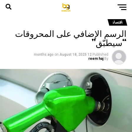
اقتصاد
الرسم الإضافي على المحروقات
“سيطبّق”
on
August 18, 2025
12 months ago
Published
reem haj
By