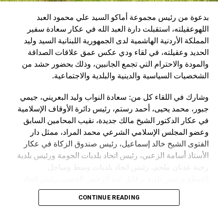
بدعوة من رئيس مجموعة أماكو السيد علي محمود العبد
اللهوعقيلته، استقبلت دارة العبد الله في عكار سعادة سفير
المملكة الأردنية الهاشمية لدى الجمهورية اللبنانية السيد وليد
الحديد وعقيلته، في لقاء ودي عكس عمق علاقات الصداقة
والمودة والاحترام التي تجمع الجانبين، وذلك بحضور حشد من
الشخصيات السياسية والدينية والبلدية والاجتماعية.
وشارك في اللقاء كل من: سعادة النواب وليد البعريني، جيمي
جبور، محمد يحيى، أحمد رستم، رئيس دائرة الأوقاف الإسلامية
في عكار الدكتور الشيخ مالك جديدة، نقيب المحامين السابق
وعضو المجلس الإسلامي الشرعي محمد المراد، ممثل دار
الفتوى الشيخ خالد إسماعيل، رئيس صندوق الزكاة في عكار
الأستاذ أسامة الزعبي، رئيس اتحاد بلديات الجومة ورئيس بلدية
رحبة عدنان ملحم، رئيس اتحاد بلديات وسط وساحل
القيطع ورئيس بلدية برقايل عبد الرحمن الحسن، رئيس اتحاد
بلديات نهر الاسطوان ورئيس بلدية الكويخات عمر الحايك، رئيسة
CONTINUE READING
بلدية تكريت الدكتورة هلا العبدالله،رئيس بلدية القليعات الدكتور
عبد الرزاق خشفة، الحاج أحمد عبدو البعريني الأستاذ فادي