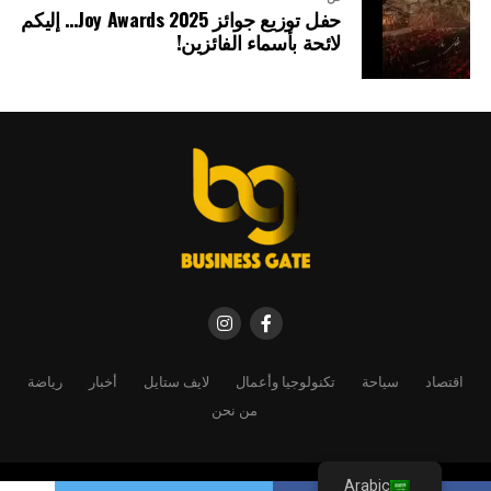
حفل توزيع جوائز Joy Awards 2025… إليكم
لائحة بأسماء الفائزين!
اقتصاد
سياحة
تكنولوجيا وأعمال
لايف ستايل
أخبار
رياضة
من نحن
Arabic