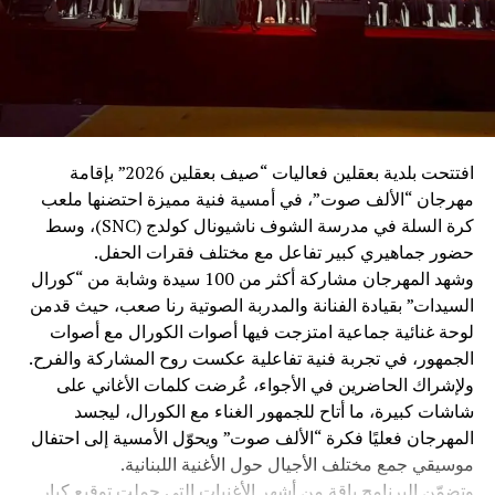
أبناء الوطن والأشقاء العرب.
وتلا اللقاء وليمة غداء سادتها أجواء من الألفة والمحبة، عكست
عمق العلاقات الإنسانية والأخوية بين الحضور.
وعقب الغداء، قام الوفد بجولة في بركة ومحمية بينو الطبيعية،
حيث كان في استقبالهم رئيس اتحاد بلديات الجومة ورئيس بلدية
افتتحت بلدية بعقلين فعاليات “صيف بعقلين 2026” بإقامة
رحبة الأستاذ عدنان ملحم، ورئيسة بلدية بينو الدكتورة كارول
مهرجان “الألف صوت”، في أمسية فنية مميزة احتضنها ملعب
فارس، اللذان قدّما شرحًا عن المحمية، وأهميتها البيئية، وتاريخ
كرة السلة في مدرسة الشوف ناشيونال كولدج (SNC)، وسط
بلدة بينو العريق وإرثها الثقافي.
حضور جماهيري كبير تفاعل مع مختلف فقرات الحفل.
وشهد المهرجان مشاركة أكثر من 100 سيدة وشابة من “كورال
بعدها، توجّه الوفد إلى منطقة القموعة – غابة العذر، حيث كان
السيدات” بقيادة الفنانة والمدربة الصوتية رنا صعب، حيث قدمن
في استقبالهم رئيس اللجنة السياحية ورئيس بلدية فنيدق
لوحة غنائية جماعية امتزجت فيها أصوات الكورال مع أصوات
السابق الحاج أحمد عبدو البعريني، واطّلعوا على ما تتميز به
الجمهور، في تجربة فنية تفاعلية عكست روح المشاركة والفرح.
المنطقة من طبيعة خلابة، وغاباتها الوارفة وأشجارها المعمّرة
ولإشراك الحاضرين في الأجواء، عُرضت كلمات الأغاني على
التي تُعدّ من أبرز المعالم البيئية والسياحية في عكار. وقد أبدى
شاشات كبيرة، ما أتاح للجمهور الغناء مع الكورال، ليجسد
سعادة السفير وعقيلته إعجابهما الكبير بجمال المنطقة، وروعة
المهرجان فعليًا فكرة “الألف صوت” ويحوّل الأمسية إلى احتفال
مناظرها الطبيعية، واعتدال طقسها، مشيدَين بما تختزنه عكار
موسيقي جمع مختلف الأجيال حول الأغنية اللبنانية.
من مقومات سياحية وبيئية تستحق الاهتمام والتعريف بها.
وتضمّن البرنامج باقة من أشهر الأغنيات التي حملت توقيع كبار