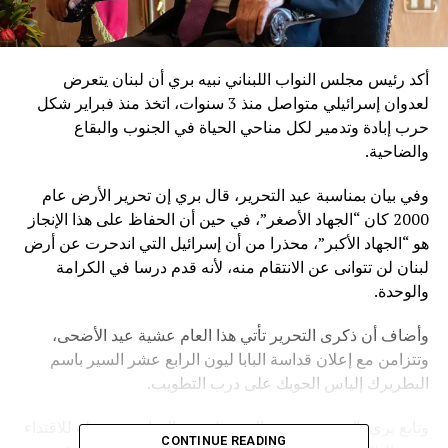
أكد رئيس مجلس النواب اللبناني نبيه بري أن لبنان يتعرض
لعدوان إسرائيلي متواصل منذ 3 سنوات، اتخذ منذ فبراير شكل
حرب إبادة وتدمير لكل مناحي الحياة في الجنوب والبقاع
والضاحية.
وفي بيان بمناسبة عيد التحرير، قال بري إن تحرير الأرض عام
2000 كان “الجهاد الأصغر”، في حين أن الحفاظ على هذا الإنجاز
هو “الجهاد الأكبر”، محذرا من أن إسرائيل التي اندحرت عن أرض
لبنان لن تتوانى عن الانتقام منه، لأنه قدم درسا في الكرامة
والوحدة.
وأضاف أن ذكرى التحرير تأتي هذا العام عشية عيد الأضحى،
وتتزامن مع إعلان قداسة البابا ليون الرابع عشر السير باسم
البطريرك إلياس الحويك على درب التطويب.
وتابع بري: “نحن مدعوون إلى جعل هذه المناسبة محطة للاقتداء
CONTINUE READING