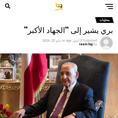
محليات
بري يشير إلى “الجهاد الأكبر”
Published
3 أشهر ago
on
مايو 25, 2026
reem haj
By