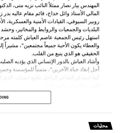
المهندس بيار نصار ممثلاً النائب نزيه متى، الدكت
المالي الأستاذ وائل خداج، قائم مقام عاليه بدر 
روبير السيوفي، القيادات الأمنية والعسكرية، ا
البلديات والجمعيات والروابط والمخاتير، وحشد من
استهل رئيس الجمعية عاصم العياش كلمته مرحباً
والعطاء يكون الأحبة جميعاً مجتمعين”، مشيراً إ
الحقيقي هو الذي ينبع من القلب.
وأشاد العياش بالدور الإنساني الذي يؤديه الصليب
أجل إنقاذ حياة الآخرين”، متمنياً للمؤسسة وجميع
كما استذكر الشاعر الراحل طليع حمدان، الذي ا
القلب والروح، رحمه الله”.
وتوجّه بالشكر إلى الشاعر مازن غنام الذي لبّى 
DING
اللبناني، وإلى
ورئيس بلدية عيناب، تقديراً لتعاونهم في إنجاح ا
بمديرها العام رشا عثمان على مواكبتها الدائمة 
محليات