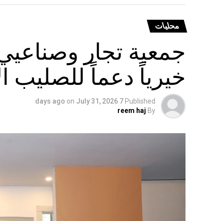
محليات
جمعية تجار وصناعيي 
خيرياً دعماً للصليب ال
on
July 31, 2026
7 days ago
Published
reem haj
By