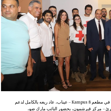
نظّمت جمعية تجار وصناعيي الغرب عشاءً خيرياً في مطعم Kampus 8 – عيناب، عاد ريعه بالكامل لدعم
وارئ – مركز قبرشمون، بحضور النائب مارك ضو،