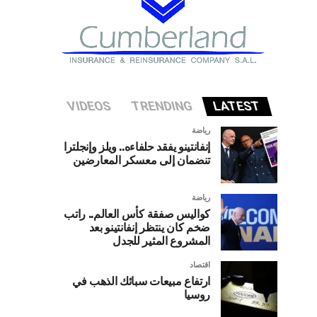
VIDEOS
TRENDING
LATEST
رياضة
إنفانتينو يفقد حلفاءه.. ويلز وإنجلترا
تنضمان إلى معسكر المعارضين
رياضة
كواليس صفقة كأس العالم.. راتب
ضخم كان ينتظر إنفانتينو بعد
المشروع المثير للجدل
اقتصاد
ارتفاع مبيعات سبائك الذهب في
روسيا