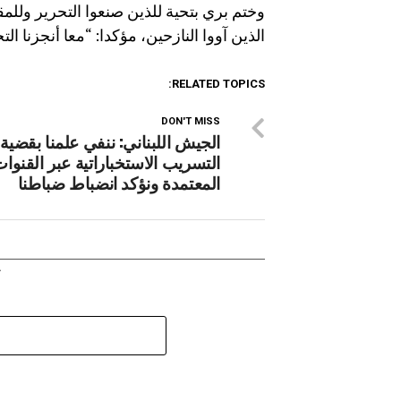
وختم بري بتحية للذين صنعوا التحرير وللمق
الذين آووا النازحين، مؤكدا: “معا أنجزنا ال
RELATED TOPICS:
DON'T MISS
الجيش اللبناني: ننفي علمنا بقضية
التسريب الاستخباراتية عبر القنوا
المعتمدة ونؤكد انضباط ضباطنا