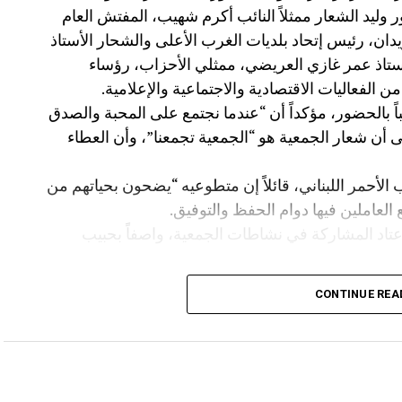
ور وليد الشعار ممثلاً النائب أكرم شهيب، المفتش العام
زيدان، رئيس إتحاد بلديات الغرب الأعلى والشحار الأستاذ
لأستاذ عمر غازي العريضي، ممثلي الأحزاب، رؤساء
 الفعاليات الاقتصادية والاجتماعية والإعلامية.
 بالحضور، مؤكداً أن “عندما نجتمع على المحبة والصدق
لى أن شعار الجمعية هو “الجمعية تجمعنا”، وأن العطاء
 الأحمر اللبناني، قائلاً إن متطوعيه “يضحون بحياتهم من
 العاملين فيها دوام الحفظ والتوفيق.
عتاد المشاركة في نشاطات الجمعية، واصفاً بحبيب
الدعوة للمشاركة في الأمسية دعماً للصليب الأحمر
CONTINUE REA
 إدارة مطعم Kampus 8 والعاملين فيه، وعلى رأسهم الدكتور غازي الشعار صاحب المطعم
لحفل.
كذلك شكر العياش وسائل الإعلام التي واكبت المناسبة، وخصّ بالشكر مجلة Business Gate ممثلة
لنشاطات الجمعية، كما وجّه العياش الشكر إلى أعضاء