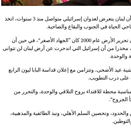
أكد رئيس مجلس النواب اللبناني نبيه بري أن لبنان يتعرض لعدوان إسرائيلي متواصل منذ 3 سنوات، اتخذ
حي الحياة في الجنوب والبقاع والضاحية.
وفي بيان بمناسبة عيد التحرير، قال بري إن تحرير الأرض عام 2000 كان “الجهاد الأصغر”، في حين أن
”، محذرا من أن إسرائيل التي اندحرت عن أرض لبنان لن تتوانى
 والوحدة.
ة عيد الأضحى، وتتزامن مع إعلان قداسة البابا ليون الرابع
 على درب التطويب.
اسبة محطة للاقتداء بروح التلاقي والوحدة، والتحرر من
 الجروح”.
 والحدود، وتحصين السلم الأهلي، ونبذ الطائفية والمذهبية،
التوطين.