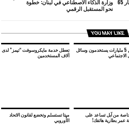
في عام 2025.. “ميتا” تعتزم إستثمار 65
وزارة الذكاء الاصطناعي في لبنان: خطوة
نحو المستقبل الرقمي
YOU MAY LIKE
أكثر من 5 مليارات يستخدمون وسائل
تعطل خدمة مايكروسوفت “تيمز” لدى
 الاجتماعي
آلاف المستخدمين
اصة من آبل تساعد على
ميتا تستسلم وتخضع لقانون الاتحاد
عمر بطارية هاتفك!
الأوروبي