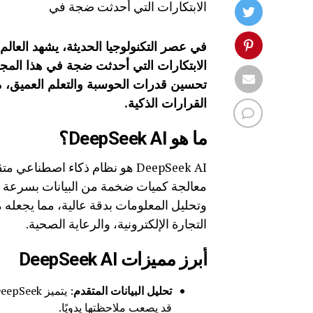
الابتكارات التي أحدثت ضجة في
في عصر التكنولوجيا الحديثة، يشهد العالم
تحسين قدرات الحوسبة والتعلم العميق، مما 
القرارات الذكية.
ما هو DeepSeek AI؟
DeepSeek AI هو نظام ذكاء اصطنا
معالجة كميات ضخمة من البيانات بسرعة وك
وتحليل المعلومات بدقة عالية، مما يجعله م
التجارة الإلكترونية، والرعاية الصحية.
أبرز مميزات DeepSeek AI
تحليل البيانات المتقدم
قد يصعب ملاحظتها يدويًا.