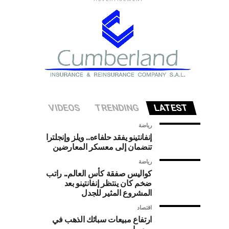
VIDEOS
TRENDING
LATEST
رياضة
إنفانتينو يفقد حلفاءه.. ويلز وإنجلترا
تنضمان إلى معسكر المعارضين
رياضة
كواليس صفقة كأس العالم.. راتب
ضخم كان ينتظر إنفانتينو بعد
المشروع المثير للجدل
اقتصاد
ارتفاع مبيعات سبائك الذهب في
روسيا