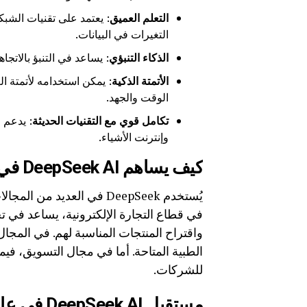
التعلم العميق
: يعتمد على تقنيات الشبك
التغيرات في البيانات.
الذكاء التنبؤي
: يساعد في التنبؤ بالاتجاه
الأتمتة الذكية
: يمكن استخدامه لأتمتة ا
الوقت والجهد.
تكامل قوي مع التقنيات الحديثة
: يدعم 
وإنترنت الأشياء.
كيف يساهم DeepSeek AI في تطوير الأعمال؟
يُستخدم DeepSeek في العديد
في قطاع التجارة الإلكترونية، يساعد في 
واقتراح المنتجات المناسبة لهم. في المجال
الطبية المتاحة. أما في مجال التسويق، في
للشركات.
مستقبل DeepSeek AI في عالم الذكاء الاصطناعي