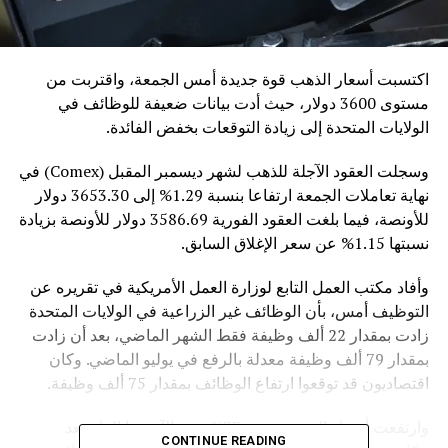
اكتسبت أسعار الذهب قوة جديدة أمس الجمعة، واقتربت من
مستوى 3600 دولار، حيث أدت بيانات ضعيفة للوظائف في
الولايات المتحدة إلى زيادة التوقعات بخفض الفائدة.
وسجلت العقود الآجلة للذهب لشهر ديسمبر المقبل (Comex) في
نهاية تعاملات الجمعة ارتفاعا بنسبة 1.29% إلى 3653.30 دولار
للأونصة، فيما بلغت العقود الفورية 3586.69 دولار للأونصة بزيادة
نسبتها 1.15% عن سعر الإغلاق السابق.
وأفاد مكتب العمل التابع لوزارة العمل الأمريكية في تقريره عن
التوظيف أمس، بأن الوظائف غير الزراعية في الولايات المتحدة
زادت بمقدار 22 ألف وظيفة فقط الشهر الماضي، بعد أن زادت
بمقدار 79 ألف وظيفة معدلة بالرفع في يوليو الماضي. وكان
اقتصاديون قد توقعوا ارتفاع الوظائف بمقدار 75 ألف وظيفة.
وارتفعت أسعار الذهب بنسبة 37% حتى الآن هذا العام بعد
CONTINUE READING