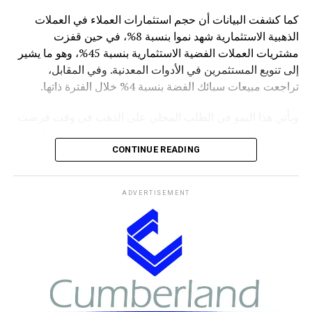
كما كشفت البيانات أن حجم استثمارات العملاء في العملات
الذهبية الاستثمارية شهد نموا بنسبة 8%، في حين قفزت
مشتريات العملات الفضية الاستثمارية بنسبة 45%، وهو ما يشير
إلى تنويع المستثمرين في الأدوات المعدنية. وفي المقابل،
تراجعت مبيعات سبائك الفضة بنسبة 4% خلال الفترة ذاتها.
ويأتي هذا النمو في الطلب المحلي على الذهب في وقت فرضت
فيه روسيا قيودا على تصدير السبائك، حيث وقع الرئيس فلاديمير
بوتين في مارس الماضي مرسوما يمنع تصدير سبائك الذهب التي
CONTINUE READING
يتجاوز وزنها الإجمالي 100 غرام، مع استثناءات للمسافرين
المغادرين من مطارات موسكو الثلاثة (شيريميتيفو ودوموديدوفو
ADVERTISEMENT
وفنوكوفو) ومطار فلاديفوستوك (كنيفيتشي) بشرط حصولهم
على تصريح مسبق من هيئة الرقابة الروسية على المعادن
الثمينة.