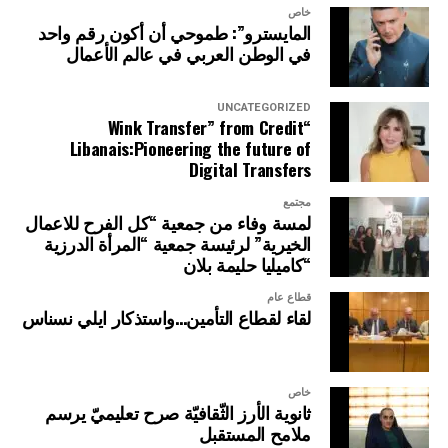
خاص
المايسترو”: طموحي أن أكون رقم واحد
في الوطن العربي في عالم الأعمال
UNCATEGORIZED
“Wink Transfer” from Credit
Libanais:Pioneering the future of
Digital Transfers
مجتمع
لمسة وفاء من جمعية “كل الفرح للاعمال
الخيرية” لرئيسة جمعية “المرأة الدرزية
“كاميليا حليمة بلان
قطاع عام
لقاء لقطاع التأمين…واستذكار ايلي نسناس
خاص
ثانوية الأرز الثّقافيّة صرح تعليميّ يرسم
ملامح المستقبل