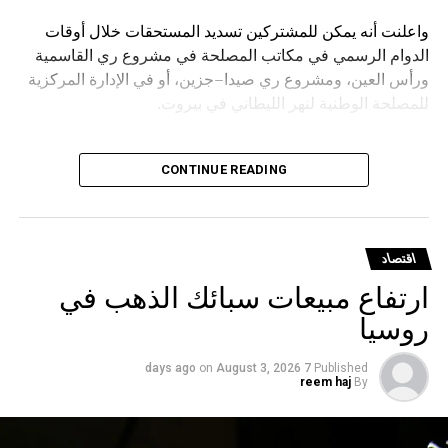
واعلنت أنه يمكن للمشتركين تسديد المستحقات خلال أوقات
الدوام الرسمي في مكاتب المصلحة في مشروع ري القاسمية
ورأس العين، ومشروع ري صيدا–جزين، أو في الإدارة المركزية
للمصلحة الوطنية لنهر الليطاني في بيروت.
CONTINUE READING
اقتصاد
ارتفاع مبيعات سبائك الذهب في
روسيا
on
August 3, 2026
7 days ago
Published
reem haj
By