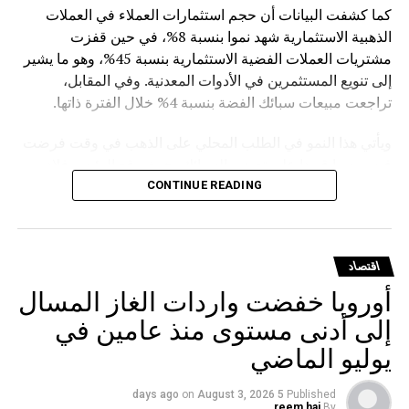
كما كشفت البيانات أن حجم استثمارات العملاء في العملات
الذهبية الاستثمارية شهد نموا بنسبة 8%، في حين قفزت
مشتريات العملات الفضية الاستثمارية بنسبة 45%، وهو ما يشير
إلى تنويع المستثمرين في الأدوات المعدنية. وفي المقابل،
تراجعت مبيعات سبائك الفضة بنسبة 4% خلال الفترة ذاتها.
ويأتي هذا النمو في الطلب المحلي على الذهب في وقت فرضت
فيه روسيا قيودا على تصدير السبائك، حيث وقع الرئيس فلاديمير
بوتين في مارس الماضي مرسوما يمنع تصدير سبائك الذهب التي
CONTINUE READING
يتجاوز وزنها الإجمالي 100 غرام، مع استثناءات للمسافرين
المغادرين من مطارات موسكو الثلاثة (شيريميتيفو ودوموديدوفو
وفنوكوفو) ومطار فلاديفوستوك (كنيفيتشي) بشرط حصولهم
اقتصاد
على تصريح مسبق من هيئة الرقابة الروسية على المعادن
أوروبا خفضت واردات الغاز المسال
الثمينة.
إلى أدنى مستوى منذ عامين في
يوليو الماضي
on
August 3, 2026
5 days ago
Published
reem haj
By