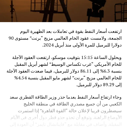
ارتفعت أسعار النفط بقوة في تعاملات بعد الظهيرة اليوم
الجمعة، ولامست عقود الخام العالمي مزيج “برنت” مستوى 90
دولارا للبرميل للمرة الأولى منذ أبريل 2024.
وبحلول الساعة 15:15 بتوقيت موسكو، ارتفعت العقود الآجلة
للخام الأمريكي “غرب تكساس الوسيط” لشهر أبريل المقبل
بنسبة 6.3% إلى 86.11 دولار للبرميل، فيما صعدت العقود الآجلة
للخام العالمي مزيج “برنت” لشهر مايو المقبل بنسبة 4.54%
إلى 89.29 دولار للبرميل.
وجاء ارتفاع أسعار النفط بعدما حذر وزير الطاقة القطري سعد
الكعبي من أن جميع مصدري الطاقة في منطقة الخليج
سيضطرون قريبا لإعلان حالة “القوة القاهرة” إذا استمرت
الأوضاع الراهنة. وتوقع أن تحذو حذو قطر دول أخرى في الأيام
المقبلة. وأضاف في مقابلة مع “فاينانشال تايمز” أن العودة إلى