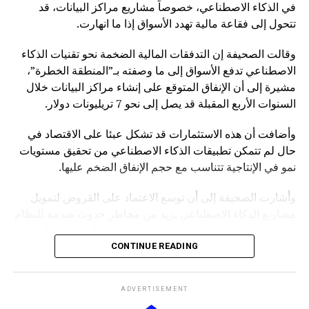
في الذكاء الاصطناعي، خصوصاً مشاريع مراكز البيانات، قد
تتحول إلى فقاعة مالية تهدد الأسواق إذا ما انهارت.
وقالت الصحيفة إن التدفقات المالية الضخمة نحو تقنيات الذكاء
الاصطناعي تدفع الأسواق إلى ما وصفته بـ”المنطقة الخطرة”،
مشيرة إلى أن الإنفاق المتوقع على إنشاء مراكز البيانات خلال
السنوات الأربع المقبلة قد يصل إلى نحو 7 تريليونات دولار.
وأضافت أن هذه الاستثمارات قد تشكل عبئا على الاقتصاد في
حال لم تتمكن تطبيقات الذكاء الاصطناعي من تحقيق مستويات
نمو في الإنتاجية تتناسب مع حجم الإنفاق الضخم عليها.
وأشارت الصحيفة إلى أن توسع الاعتماد على القروض لتمويل
مشاريع الذكاء الاصطناعي يزيد من مخاطر حدوث صدمة للنظام
المالي، إذ إن انهيار الفقاعة المحتملة قد يمتد تأثيره إلى الأسواق
بشكل أوسع.
CONTINUE READING
وكانت صحيفة “NOTUS” قد نقلت في وقت سابق أن محللين
ADVERTISEMENT
في وزارة الخزانة الأميركية حذروا من ارتفاع المخاطر التي قد