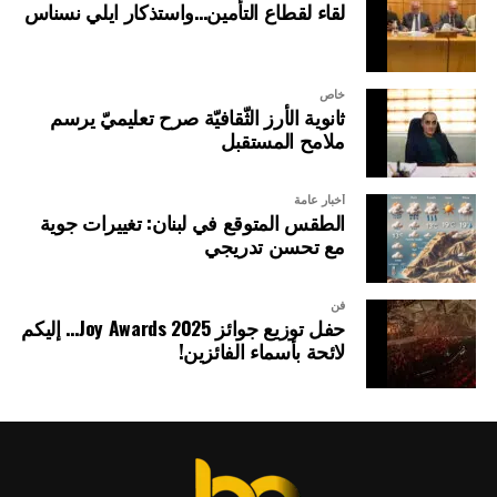
لقاء لقطاع التأمين…واستذكار ايلي نسناس
خاص
ثانوية الأرز الثّقافيّة صرح تعليميّ يرسم
ملامح المستقبل
أخبار عامة
الطقس المتوقع في لبنان: تغييرات جوية
مع تحسن تدريجي
فن
حفل توزيع جوائز Joy Awards 2025… إليكم
لائحة بأسماء الفائزين!