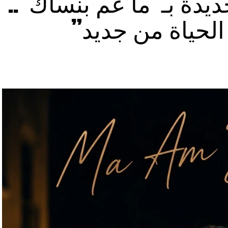
دة بـ”ما عم بنساك”..
الحياة من جديد”