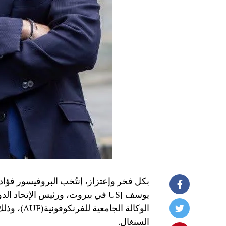
بكل فخر وإعتزاز، إنتُخب البروفيسور فؤا
الوكالة ال
السنغال.