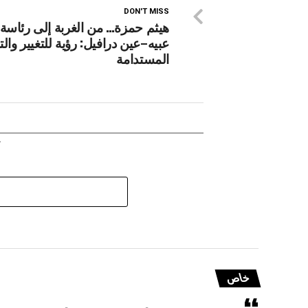
DON'T MISS
هيثم حمزة… من الغربة إلى رئاسة ب
عبيه–عين درافيل: رؤية للتغيير والت
المستدامة
خاص