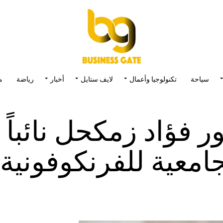
سياحة
تكنولوجيا وأعمال
لايف ستايل
أخبار
رياضة
م
 فؤاد زمكحل نائباً
عية للفرنكوفونية (AUF