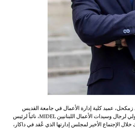
د زمكحل، عميد كلية إدارة الأعمال في جامعة القديس
يوسف USJ في بيروت، ورئيس الإتحاد الدولي لرجال وسيدات الأعمال اللبنانيين MIDEL، نائباً لرئيس
جامعية للفرنكوفونية(AUF)، وذلك خلال الإجتماع الأخير لمجلس إدارتها الذي عُقد في داكار،