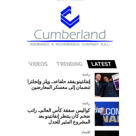
VIDEOS
TRENDING
LATEST
رياضة
إنفانتينو يفقد حلفاءه.. ويلز وإنجلترا
تنضمان إلى معسكر المعارضين
رياضة
كواليس صفقة كأس العالم.. راتب
ضخم كان ينتظر إنفانتينو بعد
المشروع المثير للجدل
اقتصاد