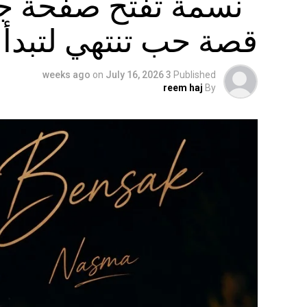
“نسمة تفتح صفحة جدي
قصة حب تنتهي لتبدأ 
on
July 16, 2026
3 weeks ago
Published
reem haj
By