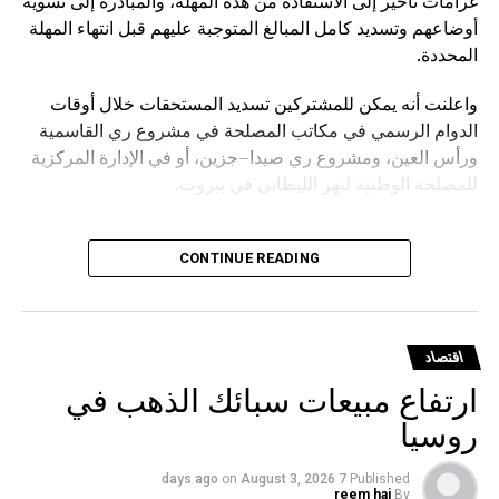
غرامات تأخير إلى الاستفادة من هذه المهلة، والمبادرة إلى تسوية
أوضاعهم وتسديد كامل المبالغ المتوجبة عليهم قبل انتهاء المهلة
المحددة.
واعلنت أنه يمكن للمشتركين تسديد المستحقات خلال أوقات
الدوام الرسمي في مكاتب المصلحة في مشروع ري القاسمية
ورأس العين، ومشروع ري صيدا–جزين، أو في الإدارة المركزية
للمصلحة الوطنية لنهر الليطاني في بيروت.
CONTINUE READING
اقتصاد
ارتفاع مبيعات سبائك الذهب في
روسيا
on
August 3, 2026
7 days ago
Published
reem haj
By