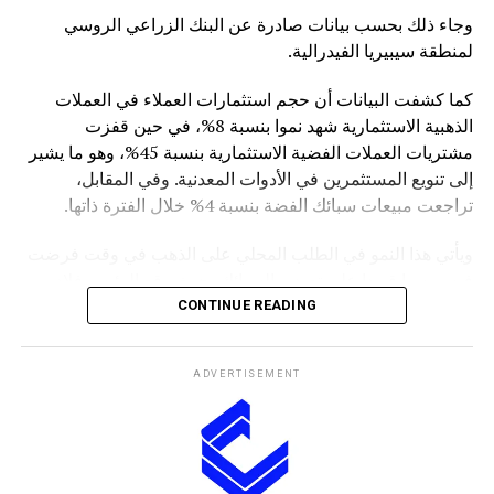
وجاء ذلك بحسب بيانات صادرة عن البنك الزراعي الروسي
لمنطقة سيبيريا الفيدرالية.
كما كشفت البيانات أن حجم استثمارات العملاء في العملات
الذهبية الاستثمارية شهد نموا بنسبة 8%، في حين قفزت
مشتريات العملات الفضية الاستثمارية بنسبة 45%، وهو ما يشير
إلى تنويع المستثمرين في الأدوات المعدنية. وفي المقابل،
تراجعت مبيعات سبائك الفضة بنسبة 4% خلال الفترة ذاتها.
ويأتي هذا النمو في الطلب المحلي على الذهب في وقت فرضت
فيه روسيا قيودا على تصدير السبائك، حيث وقع الرئيس فلاديمير
بوتين في مارس الماضي مرسوما يمنع تصدير سبائك الذهب التي
CONTINUE READING
يتجاوز وزنها الإجمالي 100 غرام، مع استثناءات للمسافرين
المغادرين من مطارات موسكو الثلاثة (شيريميتيفو ودوموديدوفو
ADVERTISEMENT
وفنوكوفو) ومطار فلاديفوستوك (كنيفيتشي) بشرط حصولهم
على تصريح مسبق من هيئة الرقابة الروسية على المعادن
الثمينة.