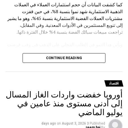
كما كشفت البيانات أن حجم استثمارات العملاء في العملات
الذهبية الاستثمارية شهد نموا بنسبة 8%، في حين قفزت
مشتريات العملات الفضية الاستثمارية بنسبة 45%، وهو ما يشير
إلى تنويع المستثمرين في الأدوات المعدنية. وفي المقابل،
تراجعت مبيعات سبائك الفضة بنسبة 4% خلال الفترة ذاتها.
ويأتي هذا النمو في الطلب المحلي على الذهب في وقت فرضت
فيه روسيا قيودا على تصدير السبائك، حيث وقع الرئيس فلاديمير
بوتين في مارس الماضي مرسوما يمنع تصدير سبائك الذهب التي
CONTINUE READING
يتجاوز وزنها الإجمالي 100 غرام، مع استثناءات للمسافرين
المغادرين من مطارات موسكو الثلاثة (شيريميتيفو ودوموديدوفو
وفنوكوفو) ومطار فلاديفوستوك (كنيفيتشي) بشرط حصولهم
اقتصاد
على تصريح مسبق من هيئة الرقابة الروسية على المعادن
أوروبا خفضت واردات الغاز المسال
الثمينة.
إلى أدنى مستوى منذ عامين في
يوليو الماضي
on
August 3, 2026
3 days ago
Published
reem haj
By