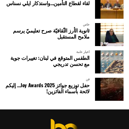
لقاء لقطاع التأمين…واستذكار ايلي نسناس
خاص
ثانوية الأرز الثّقافيّة صرح تعليميّ يرسم
ملامح المستقبل
أخبار عامة
الطقس المتوقع في لبنان: تغييرات جوية
مع تحسن تدريجي
فن
حفل توزيع جوائز Joy Awards 2025… إليكم
لائحة بأسماء الفائزين!