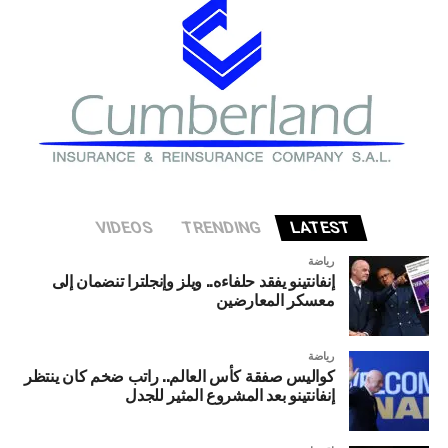
تواجه الاقتصاد الأميركي إذا شهد قطاع الذكاء الاصطناعي
تصحيحا حادا أو انهيارا في التقييمات الاستثمارية.
VIDEOS
TRENDING
LATEST
رياضة
إنفانتينو يفقد حلفاءه.. ويلز وإنجلترا تنضمان إلى
معسكر المعارضين
رياضة
كواليس صفقة كأس العالم.. راتب ضخم كان ينتظر
إنفانتينو بعد المشروع المثير للجدل