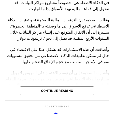
في الذكاء الاصطناعي، خصوصاً مشاريع مراكز البيانات، قد
تتحول إلى فقاعة مالية تهدد الأسواق إذا ما انهارت.
وقالت الصحيفة إن التدفقات المالية الضخمة نحو تقنيات الذكاء
الاصطناعي تدفع الأسواق إلى ما وصفته بـ”المنطقة الخطرة”،
مشيرة إلى أن الإنفاق المتوقع على إنشاء مراكز البيانات خلال
السنوات الأربع المقبلة قد يصل إلى نحو 7 تريليونات دولار.
وأضافت أن هذه الاستثمارات قد تشكل عبئا على الاقتصاد في
حال لم تتمكن تطبيقات الذكاء الاصطناعي من تحقيق مستويات
نمو في الإنتاجية تتناسب مع حجم الإنفاق الضخم عليها.
وأشارت الصحيفة إلى أن توسع الاعتماد على القروض لتمويل
مشاريع الذكاء الاصطناعي يزيد من مخاطر حدوث صدمة للنظام
المالي، إذ إن انهيار الفقاعة المحتملة قد يمتد تأثيره إلى الأسواق
بشكل أوسع.
CONTINUE READING
وكانت صحيفة “NOTUS” قد نقلت في وقت سابق أن محللين
ADVERTISEMENT
في وزارة الخزانة الأميركية حذروا من ارتفاع المخاطر التي قد