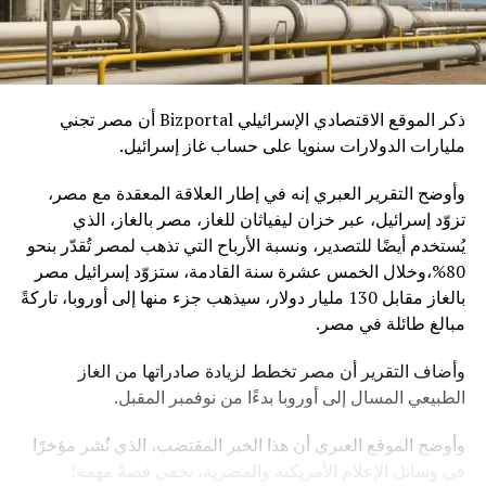
ذكر الموقع الاقتصادي الإسرائيلي Bizportal أن مصر تجني
مليارات الدولارات سنويا على حساب غاز إسرائيل.
وأوضح التقرير العبري إنه في إطار العلاقة المعقدة مع مصر،
تزوّد إسرائيل، عبر خزان ليفياثان للغاز، مصر بالغاز، الذي
يُستخدم أيضًا للتصدير، ونسبة الأرباح التي تذهب لمصر تُقدّر بنحو
80%،وخلال الخمس عشرة سنة القادمة، ستزوّد إسرائيل مصر
بالغاز مقابل 130 مليار دولار، سيذهب جزء منها إلى أوروبا، تاركةً
مبالغ طائلة في مصر.
وأضاف التقرير أن مصر تخطط لزيادة صادراتها من الغاز
الطبيعي المسال إلى أوروبا بدءًا من نوفمبر المقبل.
وأوضح الموقع العبري أن هذا الخبر المقتضب، الذي نُشر مؤخرًا
في وسائل الإعلام الأمريكية والمصرية، يخفي قصةً مهمة؛