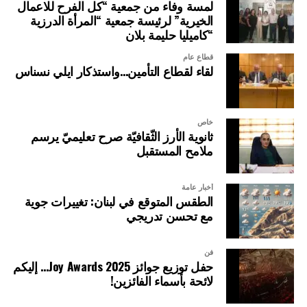
لمسة وفاء من جمعية “كل الفرح للاعمال
الخيرية” لرئيسة جمعية “المرأة الدرزية
“كاميليا حليمة بلان
قطاع عام
لقاء لقطاع التأمين…واستذكار ايلي نسناس
خاص
ثانوية الأرز الثّقافيّة صرح تعليميّ يرسم
ملامح المستقبل
أخبار عامة
الطقس المتوقع في لبنان: تغييرات جوية
مع تحسن تدريجي
فن
حفل توزيع جوائز Joy Awards 2025… إليكم
لائحة بأسماء الفائزين!