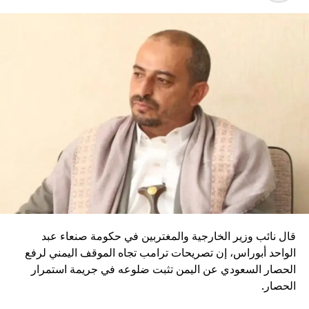
لوقف حرب غزة. لكن هذا هو الحساب السياسي، ماذا عن حساب
الشراكات — نيو ميد وريشيو، وشيفرون المالكة للحقل؟”.
وتابع التقرير: “هل كان من الممكن أن يزيد التصدير إلى أوروبا
قبل سنوات من أرباحهم؟ بالتأكيد. لكن تصدير الغاز، إلى جانب
التساؤلات حول كمية الغاز المتبقية للأجيال القادمة ووجهة
التصدير، هي مسائل سياسية. قطاع الغاز والنفط العالمي بشكل
عام منخرط في السياسة. أولئك الذين يملكون حقل ليفياثان قد
انحازوا إلى السياسة”.
وأضاف التقرير أنه وفقًا لأحدث التقارير، تُجري الحكومة المصرية
محادثات لشحن كميات إضافية من الغاز المسال شهريًا من
منشأة إدكو بمحافظة دمياط للتسييل، بدءًا من نوفمبر وحتى
نهاية مارس. وتأتي هذه الخطوة في إطار جهود لتعزيز التعاون مع
الشركات الأجنبية وضمان حصولها على حصة من صادرات الإنتاج
قال نائب وزير الخارجية والمغتربين في حكومة صنعاء عبد
المشترك.
الواحد أبوراس، إن تصريحات ترامب تجاه الموقف اليمني لرفع
الحصار السعودي عن اليمن تثبت ضلوعه في جريمة استمرار
وأضاف التقرير أنه لا يتعلق الأمر باستخدام صادرات الغاز
الحصار.
الإسرائيلي الإضافية، التي ستزداد لاحقًا. ومع ذلك، ليس من