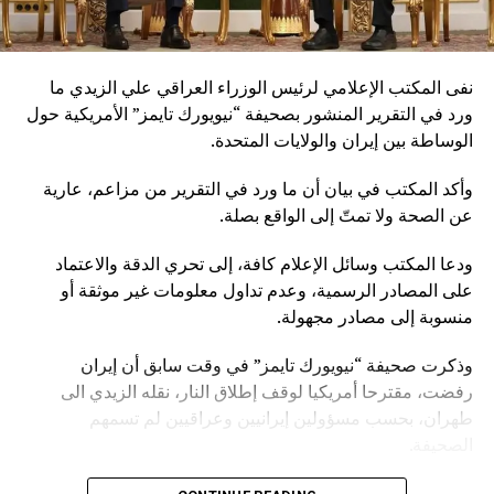
نفى المكتب الإعلامي لرئيس الوزراء العراقي علي الزيدي ما
ورد في التقرير المنشور بصحيفة “نيويورك تايمز” الأمريكية حول
الوساطة بين إيران والولايات المتحدة.
وأكد المكتب في بيان أن ما ورد في التقرير من مزاعم، عارية
عن الصحة ولا تمتّ إلى الواقع بصلة.
ودعا المكتب وسائل الإعلام كافة، إلى تحري الدقة والاعتماد
على المصادر الرسمية، وعدم تداول معلومات غير موثقة أو
منسوبة إلى مصادر مجهولة.
وذكرت صحيفة “نيويورك تايمز” في وقت سابق أن إيران
رفضت، مقترحا أمريكيا لوقف إطلاق النار، نقله الزيدي الى
طهران، بحسب مسؤولين إيرانيين وعراقيين لم تسمهم
الصحيفة.
وأشارت الصحيفة إلى أن طهران لا تبدو مهتمة باتفاق مؤقت