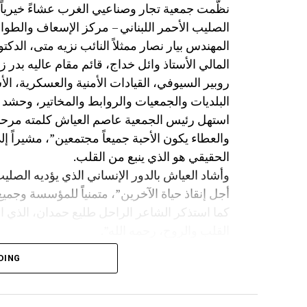
الصليب الأحمر اللبناني – مركز الإسعاف والط
المهندس بيار نصار ممثلاً النائب نزيه متى، الدكت
المالي الأستاذ وائل خداج، قائم مقام عاليه بدر 
روبير السيوفي، القيادات الأمنية والعسكرية، ا
البلديات والجمعيات والروابط والمخاتير، وحشد من
استهل رئيس الجمعية عاصم العياش كلمته مرحباً
والعطاء يكون الأحبة جميعاً مجتمعين”، مشيراً إ
الحقيقي هو الذي ينبع من القلب.
وأشاد العياش بالدور الإنساني الذي يؤديه الصليب
أجل إنقاذ حياة الآخرين”، متمنياً للمؤسسة وجميع
كما استذكر الشاعر الراحل طليع حمدان، الذي ا
القلب والروح، رحمه الله”.
وتوجّه بالشكر إلى الشاعر مازن غنام الذي لبّى 
DING
اللبناني، وإلى
ورئيس بلدية عيناب، تقديراً لتعاونهم في إنجاح ا