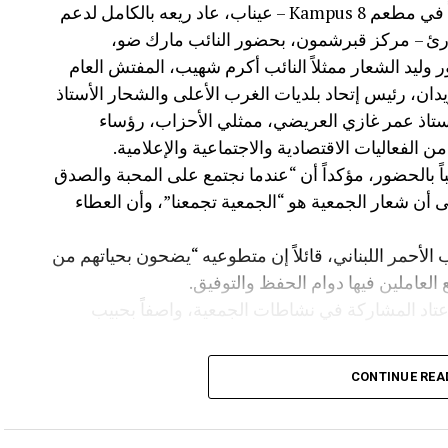
نظّمت جمعية تجار وصناعيي الغرب عشاءً خيرياً في مطعم Kampus 8 – عيناب، عاد ريعه بالكامل لدعم
وارئ – مركز قبرشمون، بحضور النائب مارك ضو،
ور وليد الشعار ممثلاً النائب أكرم شهيب، المفتش العام
زيدان، رئيس إتحاد بلديات الغرب الأعلى والشحار الأستاذ
لأستاذ عمر غازي العريضي، ممثلي الأحزاب، رؤساء
 الفعاليات الاقتصادية والاجتماعية والإعلامية.
 بالحضور، مؤكداً أن “عندما نجتمع على المحبة والصدق
لى أن شعار الجمعية هو “الجمعية تجمعنا”، وأن العطاء
 الأحمر اللبناني، قائلاً إن متطوعيه “يضحون بحياتهم من
 العاملين فيها دوام الحفظ والتوفيق.
عتاد المشاركة في نشاطات الجمعية، واصفاً بحبيب
الدعوة للمشاركة في الأمسية دعماً للصليب الأحمر
CONTINUE REA
 إدارة مطعم Kampus 8 والعاملين فيه، وعلى رأسهم الدكتور غازي الشعار صاحب المطعم
لحفل.
كذلك شكر العياش وسائل الإعلام التي واكبت المناسبة، وخصّ بالشكر مجلة Business Gate ممثلة