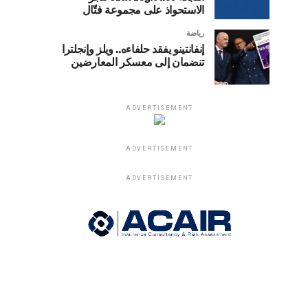
الاستحواذ على مجموعة فتّال
رياضة
إنفانتينو يفقد حلفاءه.. ويلز وإنجلترا
تنضمان إلى معسكر المعارضين
ADVERTISEMENT
ADVERTISEMENT
ADVERTISEMENT